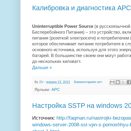
Калибровка и диагностика APC
Uninterruptible
Power
Source
(в русскоязычной
Бесперебойного Питания) – это устройство, вк
питания (розеткой электросети) и потребителем 
которое обеспечивает питание потребителя в с
основного источника, используя для этого энер
батарей. В большинстве своем они могут работат
до нескольких киловатт.
Дальше »
By
2U
-
января 13, 2013
Комментариев нет:
Ярлыки:
APC
Настройка SSTP на windows 2
Источник:
http://faqman.ru/nastrojki-bezopas
windows-server-2008-ssl-vpn-s-pomoshhyu-b