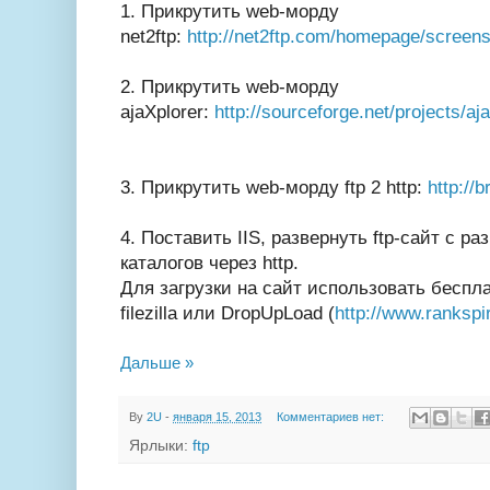
1. Прикрутить web-морду
net2ftp:
http://net2ftp.com/homepage/screens
2. Прикрутить web-морду
ajaXplorer:
http://sourceforge.net/projects/a
3. Прикрутить web-морду ftp 2 http:
http://
4. Поставить IIS, развернуть ftp-сайт с 
каталогов через http.
Для загрузки на сайт использовать бесп
filezilla или DropUpLoad (
http://www.rankspi
Дальше »
By
2U
-
января 15, 2013
Комментариев нет:
Ярлыки:
ftp