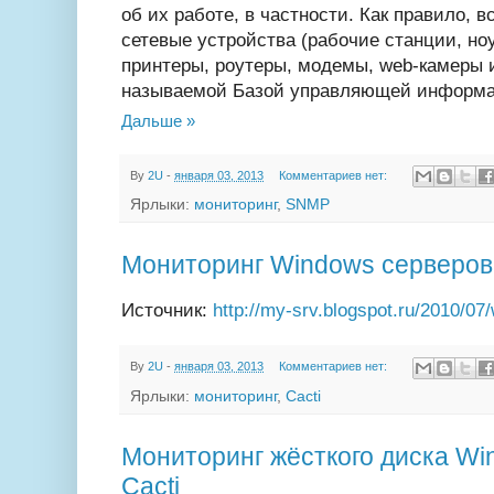
об их работе, в частности. Как правило,
сетевые устройства (рабочие станции, но
принтеры, роутеры, модемы, web-камеры и
называемой Базой управляющей информа
Дальше »
By
2U
-
января 03, 2013
Комментариев нет:
Ярлыки:
мониторинг
,
SNMP
Мониторинг Windows серверо
Источник:
http://my-srv.blogspot.ru/2010/
By
2U
-
января 03, 2013
Комментариев нет:
Ярлыки:
мониторинг
,
Cacti
Мониторинг жёсткого диска Wi
Cacti