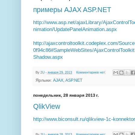
примеры AJAX ASP.NET
http://www.asp.net/ajaxLibrary/AjaxControlT
nimation/UpdatePanelAnimation.aspx
http://ajaxcontroltoolkit.codeplex.com/Sour
0f94c86#SampleWebSites/AjaxControlToolki
Shadow.aspx
By
2U
-
января 29, 2013
Комментариев нет:
Ярлыки:
AJAX
,
ASP.NET
понедельник, 28 января 2013 г.
QlikView
http://www.biconsult.ru/qlikview-1c-konnekto
By
2U
-
января 28, 2013
Комментариев нет: