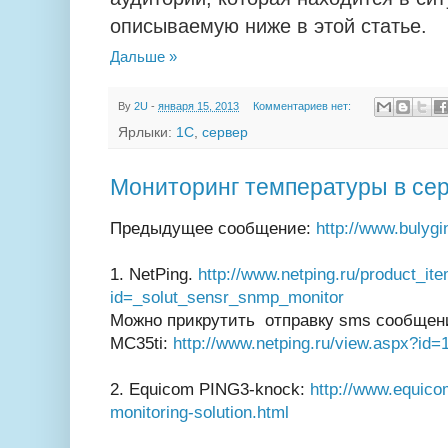
описываемую ниже в этой статье.
Дальше »
By
2U
-
января 15, 2013
Комментариев нет:
Ярлыки:
1С
,
сервер
Мониторинг температуры в се
Предыдущее сообщение:
http://www.bulygi
1. NetPing.
http://www.netping.ru/product_it
id=_solut_sensr_snmp_monitor
Можно прикрутить отправку sms сообщен
MC35ti:
http://www.netping.ru/view.aspx?id=
2. Equicom PING3-knock:
http://www.equico
monitoring-solution.html