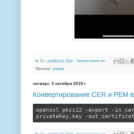
By
2U
-
октября 04, 2019
Комментариев нет:
Ярлыки:
ржака
четверг, 3 октября 2019 г.
Конвертирование CER и PEM в
openssl pkcs12 -export -
in
 ce
privateKey.key -out certifica
By
2U
-
октября 03, 2019
Комментариев нет: