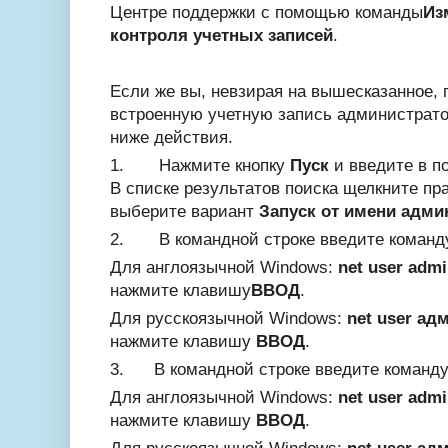
Центре поддержки с помощью команды
Из
контроля учетных записей
.
Если же вы, невзирая на вышесказанное,
встроенную учетную запись администрато
ниже действия.
1.
Нажмите кнопку
Пуск
и введите в п
В списке результатов поиска щелкните пр
выберите вариант
Запуск от имени адми
2.
В командной строке введите команд
Для англоязычной Windows:
net user admi
нажмите клавишу
ВВОД
.
Для русскоязычной Windows:
net user ад
нажмите клавишу
ВВОД
.
3.
В командной строке введите команду
Для англоязычной Windows:
net user adm
нажмите клавишу
ВВОД
.