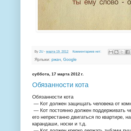
By
2U
-
марта 19, 2012
Комментариев нет:
Ярлыки:
ржач
,
Google
суббота, 17 марта 2012 г.
Обязанности кота
Обязанности кота
— Кот должен защищать человека от ком
— Кот постоянно должен поддерживать че
его непрестанно двигаться по квартире, н
карандаши, носки и т.д.
— Кот должен крепко держать зубами руч