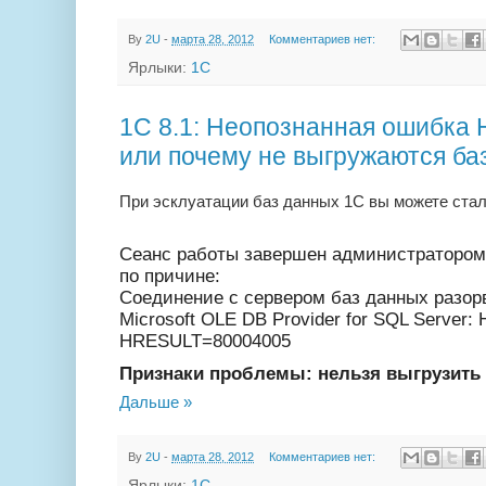
By
2U
-
марта 28, 2012
Комментариев нет:
Ярлыки:
1С
1С 8.1: Неопознанная ошибк
или почему не выгружаются ба
При эсклуатации баз данных 1С вы можете стал
Сеанс работы завершен администратором
по причине:
Соединение с сервером баз данных разо
Microsoft OLE DB Provider for SQL Server
HRESULT=80004005
Признаки проблемы: нельзя выгрузить 
Дальше »
By
2U
-
марта 28, 2012
Комментариев нет:
Ярлыки:
1С