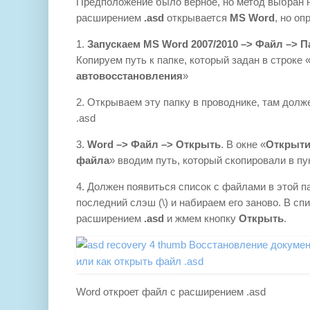
Предположение было верное, но метод выбран н
расширением
.asd
открывается
MS Word
, но о
1.
Запускаем MS Word 2007/2010 –> Файл –> 
Копируем путь к папке, который задан в строке 
автовосстановления
»
2. Открываем эту папку в проводнике, там дол
.asd
3.
Word –> Файл –> Открыть
. В окне «
Открыти
файла
» вводим путь, который скопировали в пун
4. Должен появиться список с файлами в этой па
последний слэш (\) и набираем его заново. В с
расширением
.asd
и жмем кнопку
Открыть
.
Word откроет файл с расширением .asd