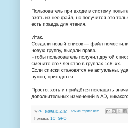
Пользователь при входе в систему попыта
взять из неё файл, но получится это тольк
есть правда для чтения.
Итак.
Создали новый список — файл поместили 
новую группу, выдали права.
Чтобы пользователь получил другой спис
смените его членство в группах 1с8_хх.
Если списки становятся не актуальны, уда
нужно, пригодятся.
Просто, хоть и прийдётся поклацать внача
дополнительных изменений в AD, никакого 
By
2U
-
марта 05, 2012
Комментариев нет:
Ярлыки:
1С
,
GPO