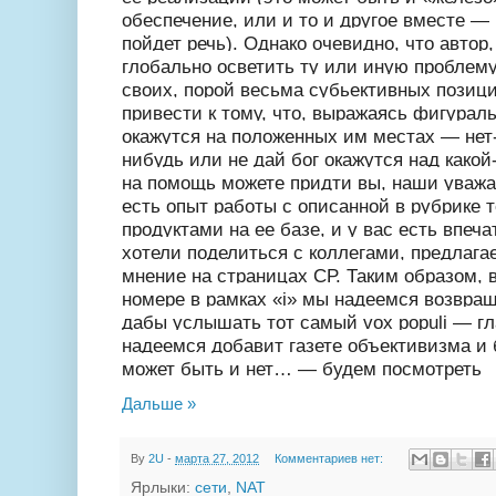
обеспечение, или и то и другое вместе — 
пойдет речь). Однако очевидно, что авто
глобально осветить ту или иную проблему,
своих, порой весьма субьективных позици
привести к тому, что, выражаясь фигуральн
окажутся на положенных им местах — нет-н
нибудь или не дай бог окажутся над какой-
на помощь можете придти вы, наши уважа
есть опыт работы с описанной в рубрике 
продуктами на ее базе, и у вас есть впеч
хотели поделиться с коллегами, предлага
мнение на страницах СР. Таким образом,
номере в рамках «i» мы надеемся возвра
дабы услышать тот самый vox populi — гл
надеемся добавит газете объективизма и 
может быть и нет… — будем посмотреть
Дальше »
By
2U
-
марта 27, 2012
Комментариев нет:
Ярлыки:
сети
,
NAT