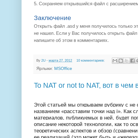
5. Сохраняем открывшийся файл с расширением 
Заключение
Открыть файл .asd у меня получилось только э
не нашел. Если у Вас получилось открыть файл 
напишите об этом в комментариях.
By
2U
-
марта 27, 2012
10 комментариев:
Ярлыки:
MSOffice
To NAT or not to NAT, вот в че
Этой статьей мы открываем рубрику с не
названием «расставим точки над i». Как с
материалов, публикуемых в ней, будет по
описание некоторой технологии, как то о
теоретических аспектов и обзор (сравнени
ее реализаций (это может быть и «железо