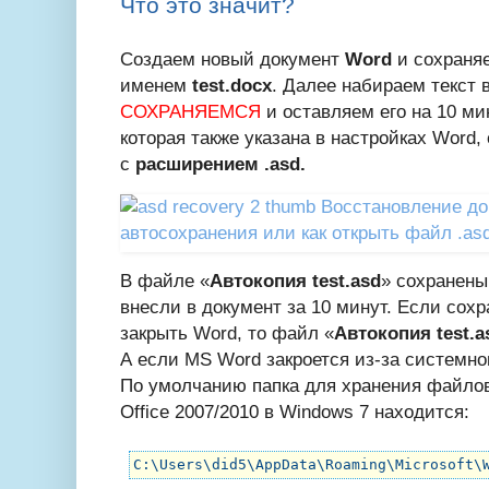
Что это значит?
Создаем новый документ
Word
и сохраня
именем
test.docx
. Далее набираем текст 
СОХРАНЯЕМСЯ
и оставляем его на 10 мин
которая также указана в настройках Word,
с
расширением .asd.
В файле «
Автокопия test.asd
» сохранены
внесли в документ за 10 минут. Если сох
закрыть Word, то файл «
Автокопия test.a
А если MS Word закроется из-за системног
По умолчанию папка для хранения файло
Office 2007/2010 в Windows 7 находится:
C:\Users\did5\AppData\Roaming\Microsoft\