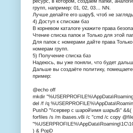
ресурс, в котором, создаём папки, аналог
групп, например: 01, 02, 03… NN.
Лучше делайте его шару$, чтоб не загляд
4) Доступ к спискам баз
В корневом каталоге укажите права безоп
Чтение списка папок и Только для этой па
Для папок с номерами дайте права Только
номерам групп.
5) Получение списка баз
Надеюсь, вы уже поняли, что будет дальш
Дальше вы создаёте политику, помещаете в
пример:
@echo off
mkdir "%USERPROFILE%\AppData\Roaming
del /f /q %USERPROFILE%\AppData\Roamin
PushD "\\сервер с шарой\имя шары$\" &&(
forfiles /s /m ibases.v8i /c "cmd /c copy @fil
"%USERPROFILE%\AppData\Roaming\1C\1
) & PopD