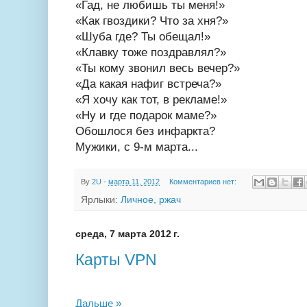
«Гад, не любишь ты меня!»
«Как гвоздики? Что за хня?»
«Шуба где? Ты обещал!»
«Клавку тоже поздравлял?»
«Ты кому звонил весь вечер?»
«Да какая нафиг встреча?»
«Я хочу как тот, в рекламе!»
«Ну и где подарок маме?»
Обошлося без инфаркта?
Мужики, с 9-м марта...
By
2U
-
марта 11, 2012
Комментариев нет:
Ярлыки:
Личное
,
ржач
среда, 7 марта 2012 г.
Карты VPN
Дальше »