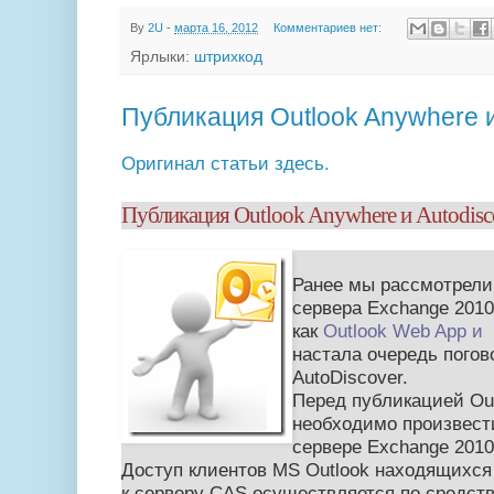
By
2U
-
марта 16, 2012
Комментариев нет:
Ярлыки:
штрихкод
Публикация Outlook Anywhere и
Оригинал статьи здесь.
Публикация Outlook Anywhere и Autodisc
Ранее мы рассмотрели
сервера Exchange 2010
как
Outlook Web App и 
настала очередь погов
AutoDiscover.
Перед публикацией Ou
необходимо произвест
сервере Exchange 2010
Доступ клиентов MS Outlook находящихся
к серверу CAS осуществляется по средст