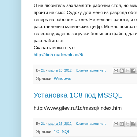
Я не любитель захламлять рабочий стол, но мим
пройти не смог. Судоку для меня из разряда обя
теперь на рабочем столе. Не мешает работе, и 
расставлению магических цифр. Можно поиграт
телефону, ждешь загрузки большого файла, да и
расслабиться.
Скачать можно тут:
http://did5.ru/download/9/
By
2U
-
марта 15, 2012
Комментариев нет:
Ярлыки:
Windows
Установка 1С8 под MSSQL
http://www.gilev.ru/1c/mssql/index.htm
By
2U
-
марта 15, 2012
Комментариев нет:
Ярлыки:
1С
,
SQL