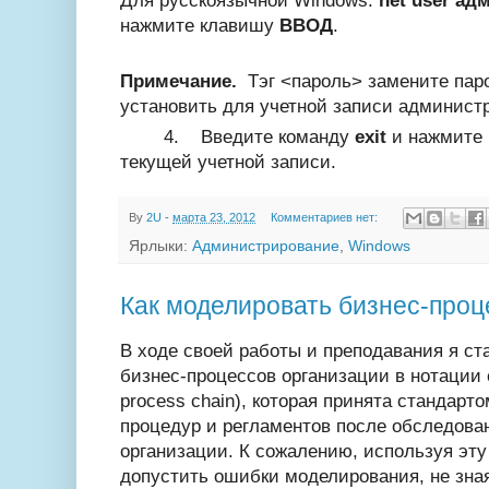
Для русскоязычной Windows:
net user ад
нажмите клавишу
ВВОД
.
Примечание.
Тэг <пароль> замените пар
установить для учетной записи админист
4. Введите команду
exit
и нажмите 
текущей учетной записи.
By
2U
-
марта 23, 2012
Комментариев нет:
Ярлыки:
Администрирование
,
Windows
Как моделировать бизнес-про
В ходе своей работы и преподавания я с
бизнес-процессов организации в нотации e
process chain), которая принята стандарт
процедур и регламентов после обследова
организации. К сожалению, используя эту
допустить ошибки моделирования, не зная