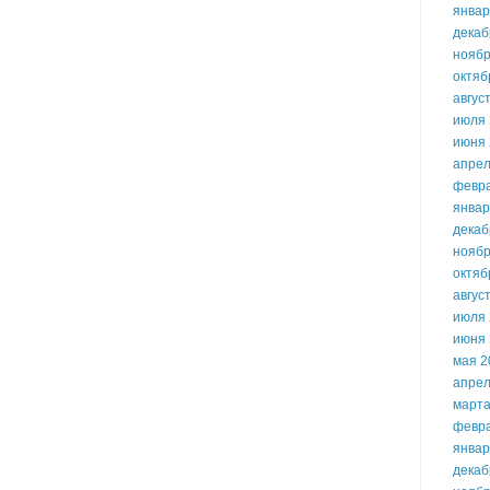
январ
декаб
ноябр
октяб
авгус
июля 
июня 
апрел
февр
январ
декаб
ноябр
октяб
авгус
июля 
июня 
мая 2
апрел
марта
февр
январ
декаб