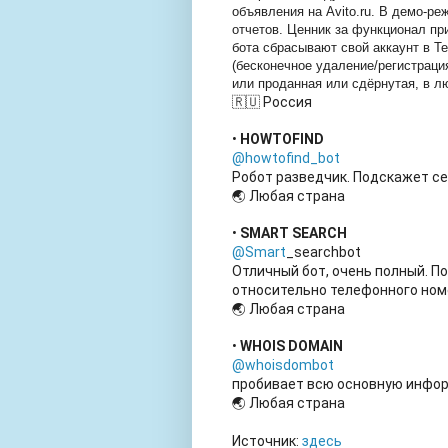
объявления на Avito.ru. В демо-ре
отчетов. Ценник за функционал пр
бота сбрасывают свой аккаунт в T
(бесконечное удаление/регистрация
или проданная или сдёрнутая, в л
🇷🇺 Россия
•
HOWTOFIND
@howtofind_bot
Робот разведчик. Подскажет се
🌏 Любая страна
•
SMART SEARCH
@Smart
_searchbot
Отличный бот, очень полный. 
относительно телефонного номер
🌏 Любая страна
•
WHOIS DOMAIN
@whoisdombot
пробивает всю основную информ
🌏 Любая страна
Источник:
здесь