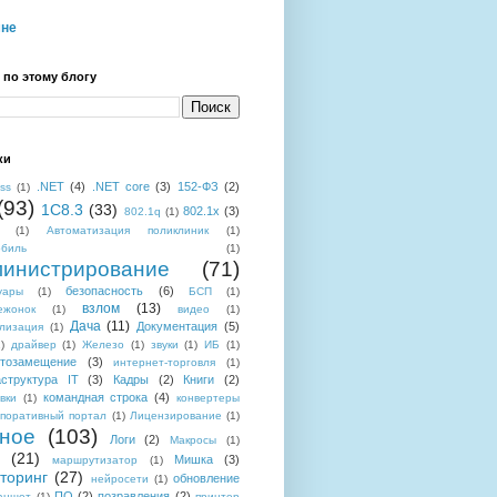
мне
 по этому блогу
ки
.NET
(4)
.NET core
(3)
152-ФЗ
(2)
ess
(1)
(93)
1C8.3
(33)
802.1x
(3)
802.1q
(1)
(1)
Автоматизация поликлиник
(1)
обиль
(1)
инистрирование
(71)
безопасность
(6)
уары
(1)
БСП
(1)
взлом
(13)
ежонок
(1)
видео
(1)
Дача
(11)
Документация
(5)
лизация
(1)
)
драйвер
(1)
Железо
(1)
звуки
(1)
ИБ
(1)
тозамещение
(3)
интернет-торговля
(1)
структура IT
(3)
Кадры
(2)
Книги
(2)
командная строка
(4)
вки
(1)
конвертеры
поративный портал
(1)
Лицензирование
(1)
ное
(103)
Логи
(2)
Макросы
(1)
(21)
Мишка
(3)
маршрутизатор
(1)
торинг
(27)
обновление
нейросети
(1)
ПО
(2)
позравления
(2)
аншет
(1)
принтер