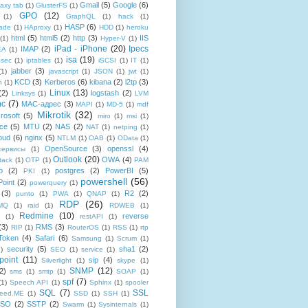
Gmail
(5)
Google
(6)
axy tab
(1)
GlusterFS
(1)
GPO
(12)
(1)
GraphQL
(1)
hack
(1)
HASP
(6)
ade
(1)
HAproxy
(1)
HDD
(1)
heroku
html
(5)
html5
(2)
http
(3)
IIS
(1)
Hyper-V
(1)
iPad - iPhone
(20)
Ipecs
IMAP
(2)
EA
(1)
isa
(19)
psec
(1)
iptables
(1)
iSCSI
(1)
IT
(1)
jabber
(3)
(1)
javascript
(1)
JSON
(1)
jwt
(1)
KCD
(3)
Kerberos
(6)
kibana
(2)
l2tp
(3)
n
(1)
Linux
(13)
(2)
logstash
(2)
Linksys
(1)
LVM
nc
(7)
MAC-адрес
(3)
MAPI
(1)
MD-5
(1)
mdf
Mikrotik
(32)
rosoft
(5)
miro
(1)
msi
(1)
ce
(5)
MTU
(2)
NAS
(2)
NAT
(1)
netping
(1)
oud
(6)
nginx
(5)
NTLM
(1)
OAB
(1)
OData
(1)
OpenSource
(3)
openssl
(4)
-сервисы
(1)
Outlook
(20)
OWA
(4)
tack
(1)
OTP
(1)
PAM
p
(2)
postgres
(2)
PowerBI
(5)
PKI
(1)
powershell
(56)
oint
(2)
powerquery
(1)
(3)
R2
(2)
punto
(1)
PWA
(1)
QNAP
(1)
RDP
(26)
tMQ
(1)
raid
(1)
RDWEB
(1)
Redmine
(10)
reverse
(1)
restAPI
(1)
(3)
RMS
(3)
RIP
(1)
RouterOS
(1)
RSS
(1)
rtp
Token
(4)
Safari
(6)
Samsung
(1)
Scrum
(1)
security
(5)
sha1
(2)
1)
SEO
(1)
service
(1)
point
(11)
sip
(4)
Silverlight
(1)
skype
(1)
SNMP
(12)
2)
sms
(1)
smtp
(1)
SOAP
(1)
spf
(7)
(1)
Speech API
(1)
Sphinx
(1)
spooler
SQL
(7)
SSL
reed.ME
(1)
SSD
(1)
SSH
(1)
SSO
(2)
SSTP
(2)
Swarm
(1)
Sysinternals
(1)