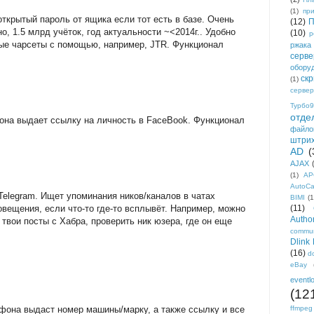
(1)
пр
открытый пароль от ящика если тот есть в базе. Очень
(12)
П
о, 1.5 млрд учёток, год актуальности ~<2014г.. Удобно
(10)
р
ые чарсеты с помощью, например, JTR. Функционал
ржака
серве
обору
ск
(1)
сервер
Турбо9
отде
на выдает ссылку на личность в FaceBook. Функционал
файло
штри
AD
(
AJAX
(1)
AP
AutoC
elegram. Ищет упоминания ников/каналов в чатах
BIMI
(1
овещения, если что-то где-то всплывёт. Например, можно
(11)
Author
твои посты с Хабра, проверить ник юзера, где он еще
commun
Dlink
(16)
d
eBay
eventl
(12
фона выдаст номер машины/марку, а также ссылку и все
ffmpeg