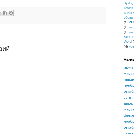
Syslog
Teams
turnser
vCente
VO
(1)
(1)
we
(1)
we
Serve
Word
(4)
you
рий
Архив
июля 
марта
январ
ноябр
октяб
сентя
апрел
марта
февр
ноябр
октяб
сентя