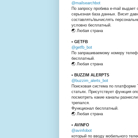
@mailsearchbot
По запросу пробива e-mail выдает 
серьезная база данных. Висит давн
составлять/вычислять персональн
условно бесплатный.
🌏 Любая страна
•
GETFB
@getfb_bot
По запрашиваемому номеру телефо
бесплатный.
🌏 Любая страна
•
BUZZIM ALERPTS
@buzzim_alerts_bot
Поисковая система по платформе T
статьях. Присутствует функция оп
посмотреть какие каналы разнесли 
трепался.
Функционал бесплатный.
🌏 Любая страна
•
AVINFO
@avinfobot
который по вводу мобильного теле