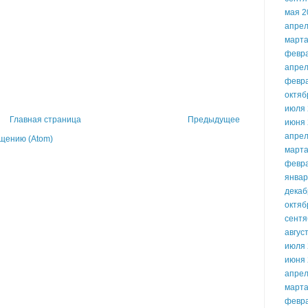
мая 2
апрел
марта
февр
апрел
февр
октяб
июля 
Главная страница
Предыдущее
июня 
апрел
щению (Atom)
марта
февр
январ
декаб
октяб
сентя
авгус
июля 
июня 
апрел
марта
февр