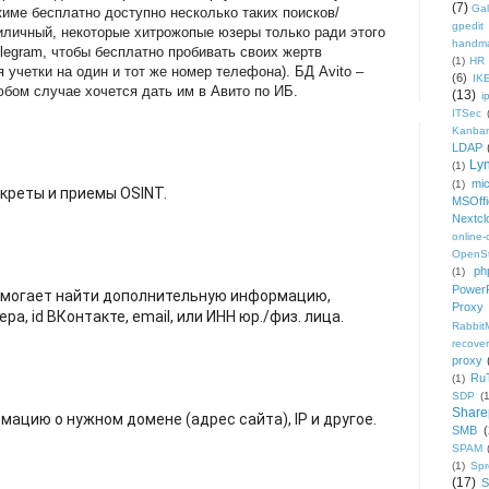
(7)
Gal
жиме бесплатно доступно несколько таких поисков/
gpedit
иличный, некоторые хитрожопые юзеры только ради этого
handm
elegram, чтобы бесплатно пробивать своих жертв
(1)
HR
 учетки на один и тот же номер телефона). БД Avito –
(6)
IK
юбом случае хочется дать им в Авито по ИБ.
(13)
i
ITSec
Kanba
LDAP
Ly
(1)
mic
(1)
креты и приемы OSINT.
MSOffi
Nextcl
online
OpenS
ph
(1)
PowerP
Помогает найти дополнительную информацию,
Proxy
а, id ВКонтакте, email, или ИНН юр./физ. лица.
Rabbi
recover
proxy
Ru
(1)
SDP
(
Share
ацию о нужном домене (адрес сайта), IP и другое.
SMB
(
SPAM
(1)
Sp
(17)