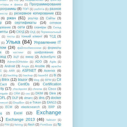
Программирование
интеры и факсы
(1)
рограммы
(8)
разное
ПЭП
(1)
работа
(1)
резервное копирование
(11)
еестр
(1)
ржач
(61)
(6)
роутер
(2)
Сайты
(3)
р
(10)
сертификаты
(14)
сетевое
сети
(15)
дование
(3)
сканеры
(3)
Склад
рипты
(14)
СКУД
(2)
СХД
(1)
Терминальный
тонкий клиент
(6)
ТСД
(3)
(1)
тесты
(1)
Улька
(84)
Управление IT
(1)
лом
(24)
форматы
файлообменники
(1)
в
(2)
шифрование
(5)
хостинг
(1)
хкод
(7)
юмор
(2)
ActiveSync
(2)
ЭЦП
(1)
33)
ADO
(3)
AdminSDHolder
(1)
Agile
(1)
(2)
Android
(3)
Ansible
(6)
Angie
(1)
apache
ASP.NET
(9)
Asterisk
(6)
C
(1)
ARR
(1)
Bi
(5)
ad
(1)
backlog
(1)
backup
(1)
base64
(1)
Bitrix
(12)
blazor
(9)
C#
)
blog
(1)
BPM
(1)
CentOs
(16)
Certification
Cacti
(5)
ity
(17)
Cisco
(3)
checkpoint
(1)
chrome
(1)
DKIM
(6)
Dlink
(4)
igate
(1)
CRM
(1)
css
(1)
 DFL
(7)
dns
(7)
docker
DLP
(4)
dmarc
(2)
e-Token
(2)
EAN13
(2)
ovecot
(1)
DropBox
(1)
ECM
(2)
elasticsearch
(2)
ERP
(2)
(1)
Exchange
Excel
(12)
og
(2)
1)
Exchange 2013
(46)
failover
(1)
ftp
flash
(2)
(1)
FIM
(1)
fishing
(1)
FortiGate
(1)