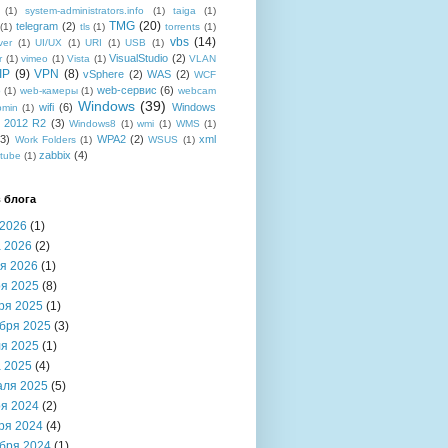
(1)
system-administrators.info
(1)
taiga
(1)
TMG
(20)
telegram
(2)
(1)
tls
(1)
torrents
(1)
vbs
(14)
ver
(1)
UI/UX
(1)
URI
(1)
USB
(1)
VisualStudio
(2)
r
(1)
vimeo
(1)
Vista
(1)
VLAN
IP
(9)
VPN
(8)
vSphere
(2)
WAS
(2)
WCF
web-сервис
(6)
b
(1)
web-камеры
(1)
webcam
Windows
(39)
wifi
(6)
Windows
bmin
(1)
r 2012 R2
(3)
Windows8
(1)
wmi
(1)
WMS
(1)
(3)
WPA2
(2)
xml
Work Folders
(1)
WSUS
(1)
zabbix
(4)
tube
(1)
 блога
2026
(1)
 2026
(2)
я 2026
(1)
я 2025
(8)
ря 2025
(1)
бря 2025
(3)
я 2025
(1)
 2025
(4)
аля 2025
(5)
я 2024
(2)
ря 2024
(4)
бря 2024
(1)