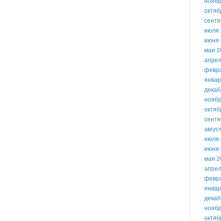
ноябр
октяб
сентя
июля 
июня 
мая 2
апрел
февр
январ
декаб
ноябр
октяб
сентя
авгус
июля 
июня 
мая 2
апрел
февр
январ
декаб
ноябр
октяб