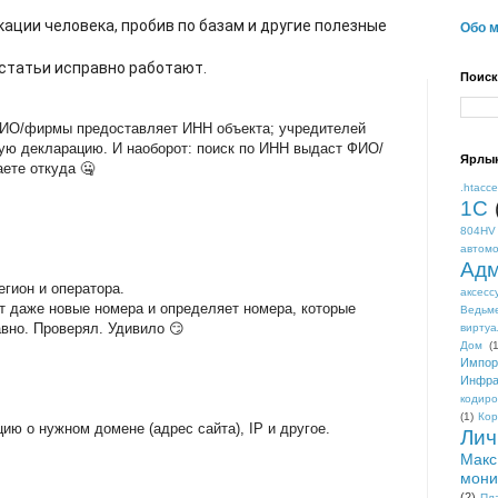
ции человека, пробив по базам и другие полезные
Обо 
статьи исправно работают.
Поиск
ФИО/фирмы предоставляет ИНН объекта; учредителей
вую декларацию. И наоборот: поиск по ИНН выдаст ФИО/
Ярлы
ете откуда 🤐
.htacc
1С
804HV
автом
Адм
гион и оператора.
аксесс
ет даже новые номера и определяет номера, которые
Ведьм
вно. Проверял. Удивило 😏
виртуа
Дом
(1
Импор
Инфра
кодиро
(1)
Кор
ю о нужном домене (адрес сайта), IP и другое.
Лич
Макс
мони
(2)
Пл