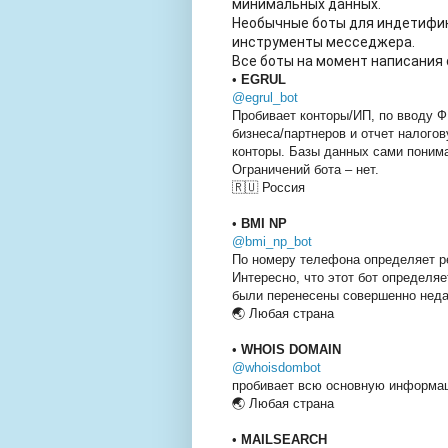
минимальных данных.
Необычные боты для индетифика
инструменты месседжера.
Все боты на момент написания 
•
EGRUL
@egrul_bot
Пробивает конторы/ИП, по вводу 
бизнеса/партнеров и отчет налого
конторы. Базы данных сами понима
Ограничений бота – нет.
🇷🇺 Россия
•
BMI NP
@bmi_np_bot
По номеру телефона определяет ре
Интересно, что этот бот определя
были перенесены совершенно неда
🌏 Любая страна
•
WHOIS DOMAIN
@whoisdombot
пробивает всю основную информаци
🌏 Любая страна
•
MAILSEARCH