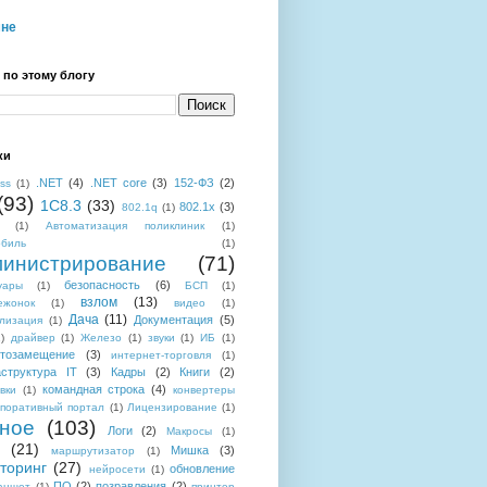
мне
 по этому блогу
ки
.NET
(4)
.NET core
(3)
152-ФЗ
(2)
ess
(1)
(93)
1C8.3
(33)
802.1x
(3)
802.1q
(1)
(1)
Автоматизация поликлиник
(1)
обиль
(1)
инистрирование
(71)
безопасность
(6)
уары
(1)
БСП
(1)
взлом
(13)
ежонок
(1)
видео
(1)
Дача
(11)
Документация
(5)
лизация
(1)
)
драйвер
(1)
Железо
(1)
звуки
(1)
ИБ
(1)
тозамещение
(3)
интернет-торговля
(1)
структура IT
(3)
Кадры
(2)
Книги
(2)
командная строка
(4)
вки
(1)
конвертеры
поративный портал
(1)
Лицензирование
(1)
ное
(103)
Логи
(2)
Макросы
(1)
(21)
Мишка
(3)
маршрутизатор
(1)
торинг
(27)
обновление
нейросети
(1)
ПО
(2)
позравления
(2)
аншет
(1)
принтер