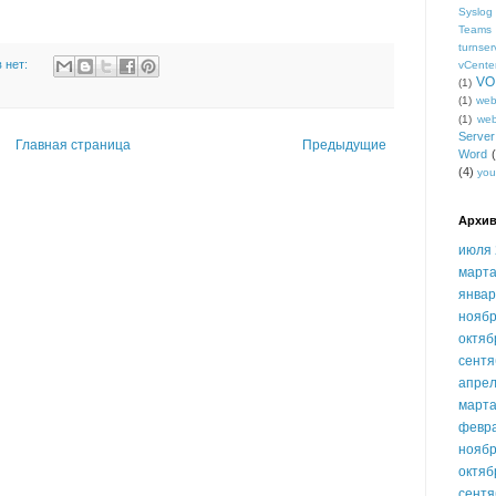
Syslog
Teams
turnser
 нет:
vCente
VO
(1)
(1)
we
(1)
we
Serve
Главная страница
Предыдущие
Word
(4)
you
Архив
июля 
марта
январ
ноябр
октяб
сентя
апрел
марта
февр
ноябр
октяб
сентя