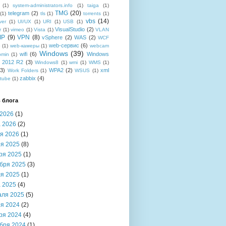
(1)
system-administrators.info
(1)
taiga
(1)
TMG
(20)
telegram
(2)
(1)
tls
(1)
torrents
(1)
vbs
(14)
ver
(1)
UI/UX
(1)
URI
(1)
USB
(1)
VisualStudio
(2)
r
(1)
vimeo
(1)
Vista
(1)
VLAN
IP
(9)
VPN
(8)
vSphere
(2)
WAS
(2)
WCF
web-сервис
(6)
b
(1)
web-камеры
(1)
webcam
Windows
(39)
wifi
(6)
Windows
bmin
(1)
r 2012 R2
(3)
Windows8
(1)
wmi
(1)
WMS
(1)
(3)
WPA2
(2)
xml
Work Folders
(1)
WSUS
(1)
zabbix
(4)
tube
(1)
 блога
2026
(1)
 2026
(2)
я 2026
(1)
я 2025
(8)
ря 2025
(1)
бря 2025
(3)
я 2025
(1)
 2025
(4)
аля 2025
(5)
я 2024
(2)
ря 2024
(4)
бря 2024
(1)