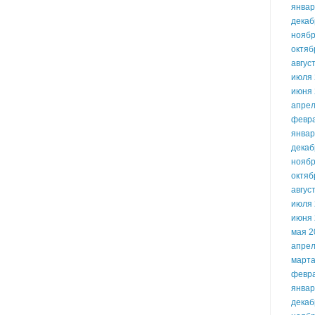
январ
декаб
ноябр
октяб
авгус
июля 
июня 
апрел
февр
январ
декаб
ноябр
октяб
авгус
июля 
июня 
мая 2
апрел
марта
февр
январ
декаб