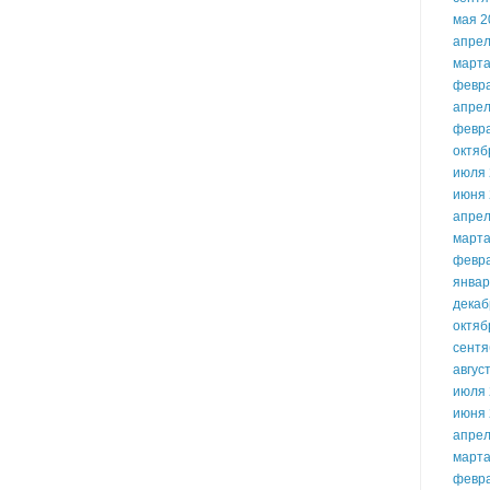
мая 2
апрел
марта
февр
апрел
февр
октяб
июля 
июня 
апрел
марта
февр
январ
декаб
октяб
сентя
авгус
июля 
июня 
апрел
марта
февр