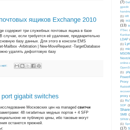
(7)
Gal
gpedit
handm
(1)
HR
почтовых ящиков Exchange 2010
(6)
IK
(13)
i
ge содержит три служебных почтовых ящика в базе
ITSec
Kanba
В случае, если требуется её удаление, предварительно
LDAP
основную базу данных. Для этого в консоли EMS
Ly
(1)
-Mailbox -Arbitration | New-MoveRequest -TargetDatabase
mic
(1)
ожно удалять дефолтовую базу
MSOffi
Nextcl
online
 нет:
OpenS
ph
(1)
PowerP
Proxy
Rabbi
recover
ort gigabit switches
proxy
Ru
(1)
SDP
(
е исследование Московских цен на managed
свитчи
Share
раметрами: 48 гигабитных медных портов + 4 SFP
SMB
(
пециальноне не публикую цены, ибо таковые могут
SPAM
ения останется прежней.
(1)
Sp
ы:
(17)