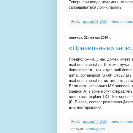
Теперь при входе недоменных поль
запрашиваться логин/пароль
By
2U
-
января 25, 2010
Комментариев
пятница, 22 января 2010 г.
«Правильные» запис
Предположим, у нас домен имеет а
mail.domainpost.ru. В этом случае
domainpost.ru, так и для mail.domai
a:mail.domainpost.ru -all" Отсылат
mail.domainpost.ru, остальные нафик 
Если есть несколько MX записей, л
(записи А) в зоне могут отправлят
один хост. explain TXT "For sender %
{r}. Please, contact postmaster@dom
диагностирования
By
2U
-
января 22, 2010
Комментариев
Ярлыки:
Exchange
,
spf