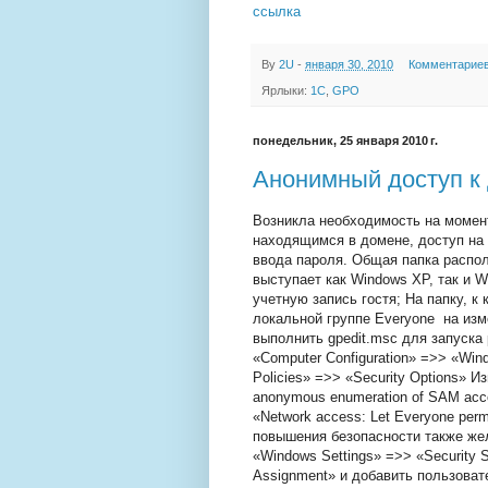
ссылка
By
2U
-
января 30, 2010
Комментариев
Ярлыки:
1С
,
GPO
понедельник, 25 января 2010 г.
Анонимный доступ к
Возникла необходимость на момен
находящимся в домене, доступ на 
ввода пароля. Общая папка распол
выступает как Windows XP, так и 
учетную запись гостя; На папку, к
локальной группе Everyone на изм
выполнить gpedit.msc для запуска
«Computer Configuration» =>> «Wind
Policies» =>> «Security Options» И
anonymous enumeration of SAM acco
«Network access: Let Everyone perm
повышения безопасности также жел
«Windows Settings» =>> «Security S
Assignment» и добавить пользовател