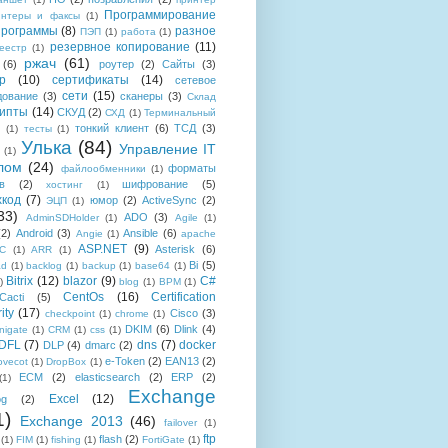
Программирование
интеры и факсы
(1)
рограммы
(8)
разное
ПЭП
(1)
работа
(1)
резервное копирование
(11)
еестр
(1)
ржач
(61)
(6)
роутер
(2)
Сайты
(3)
р
(10)
сертификаты
(14)
сетевое
сети
(15)
дование
(3)
сканеры
(3)
Склад
рипты
(14)
СКУД
(2)
СХД
(1)
Терминальный
тонкий клиент
(6)
ТСД
(3)
(1)
тесты
(1)
Улька
(84)
Управление IT
(1)
лом
(24)
форматы
файлообменники
(1)
в
(2)
шифрование
(5)
хостинг
(1)
хкод
(7)
юмор
(2)
ActiveSync
(2)
ЭЦП
(1)
33)
ADO
(3)
AdminSDHolder
(1)
Agile
(1)
(2)
Android
(3)
Ansible
(6)
Angie
(1)
apache
ASP.NET
(9)
Asterisk
(6)
C
(1)
ARR
(1)
Bi
(5)
ad
(1)
backlog
(1)
backup
(1)
base64
(1)
Bitrix
(12)
blazor
(9)
C#
)
blog
(1)
BPM
(1)
CentOs
(16)
Certification
Cacti
(5)
ity
(17)
Cisco
(3)
checkpoint
(1)
chrome
(1)
DKIM
(6)
Dlink
(4)
igate
(1)
CRM
(1)
css
(1)
 DFL
(7)
dns
(7)
docker
DLP
(4)
dmarc
(2)
e-Token
(2)
EAN13
(2)
ovecot
(1)
DropBox
(1)
ECM
(2)
elasticsearch
(2)
ERP
(2)
(1)
Exchange
Excel
(12)
og
(2)
1)
Exchange 2013
(46)
failover
(1)
ftp
flash
(2)
(1)
FIM
(1)
fishing
(1)
FortiGate
(1)