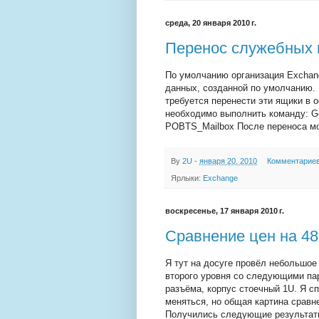
среда, 20 января 2010 г.
Перенос служебных 
По умолчанию организация Exchan
данных, созданной по умолчанию. 
требуется перенести эти ящики в 
необходимо выполнить команду: Get
POBTS_Mailbox После переноса м
By
2U
-
января 20, 2010
Комментариев
Ярлыки:
Exchange
воскресенье, 17 января 2010 г.
Сравнение цен на 48 p
Я тут на досуге провёл небольшо
второго уровня со следующими па
разъёма, корпус стоечный 1U. Я с
меняться, но общая картина сравн
Получились следующие результат