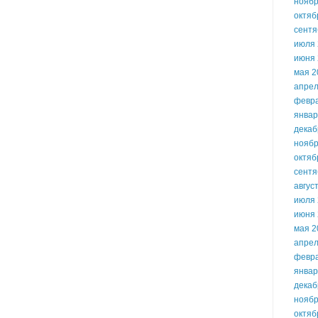
ноябр
октяб
сентя
июля 
июня 
мая 2
апрел
февр
январ
декаб
ноябр
октяб
сентя
авгус
июля 
июня 
мая 2
апрел
февр
январ
декаб
ноябр
октяб