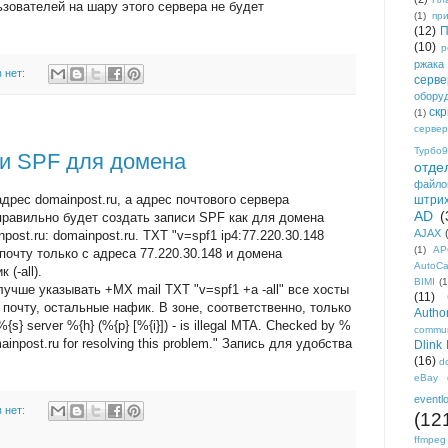
зователей на шару этого сервера не будет
(1)
пр
(12)
П
(10)
р
ржака
 нет:
серве
обору
ск
(1)
сервер
Турбо9
и SPF для домена
отде
файло
дрес domainpost.ru, а адрес почтового сервера
штри
AD
(
 правильно будет создать записи SPF как для домена
AJAX
npost.ru: domainpost.ru. TXT "v=spf1 ip4:77.220.30.148
(1)
AP
ь почту только с адреса 77.220.30.148 и домена
AutoC
(-all).
BIMI
(1
учше указывать +MX mail TXT "v=spf1 +a -all" все хосты
(11)
ь почту, остальные нафик. В зоне, соответственно, только
Author
{s} server %{h} (%{p} [%{i}]) - is illegal MTA. Checked by %
commun
ainpost.ru for resolving this problem." Запись для удобства
Dlink
(16)
d
eBay
eventl
 нет:
(12
ffmpeg