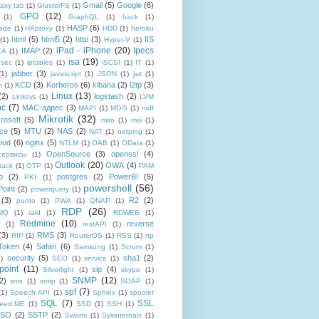
Gmail
(5)
Google
(6)
axy tab
(1)
GlusterFS
(1)
GPO
(12)
(1)
GraphQL
(1)
hack
(1)
HASP
(6)
ade
(1)
HAproxy
(1)
HDD
(1)
heroku
html
(5)
html5
(2)
http
(3)
IIS
(1)
Hyper-V
(1)
iPad - iPhone
(20)
Ipecs
IMAP
(2)
EA
(1)
isa
(19)
psec
(1)
iptables
(1)
iSCSI
(1)
IT
(1)
jabber
(3)
(1)
javascript
(1)
JSON
(1)
jwt
(1)
KCD
(3)
Kerberos
(6)
kibana
(2)
l2tp
(3)
n
(1)
Linux
(13)
(2)
logstash
(2)
Linksys
(1)
LVM
nc
(7)
MAC-адрес
(3)
MAPI
(1)
MD-5
(1)
mdf
Mikrotik
(32)
rosoft
(5)
miro
(1)
msi
(1)
ce
(5)
MTU
(2)
NAS
(2)
NAT
(1)
netping
(1)
oud
(6)
nginx
(5)
NTLM
(1)
OAB
(1)
OData
(1)
OpenSource
(3)
openssl
(4)
-сервисы
(1)
Outlook
(20)
OWA
(4)
tack
(1)
OTP
(1)
PAM
p
(2)
postgres
(2)
PowerBI
(5)
PKI
(1)
powershell
(56)
oint
(2)
powerquery
(1)
(3)
R2
(2)
punto
(1)
PWA
(1)
QNAP
(1)
RDP
(26)
tMQ
(1)
raid
(1)
RDWEB
(1)
Redmine
(10)
reverse
(1)
restAPI
(1)
(3)
RMS
(3)
RIP
(1)
RouterOS
(1)
RSS
(1)
rtp
Token
(4)
Safari
(6)
Samsung
(1)
Scrum
(1)
security
(5)
sha1
(2)
1)
SEO
(1)
service
(1)
point
(11)
sip
(4)
Silverlight
(1)
skype
(1)
SNMP
(12)
2)
sms
(1)
smtp
(1)
SOAP
(1)
spf
(7)
(1)
Speech API
(1)
Sphinx
(1)
spooler
SQL
(7)
SSL
reed.ME
(1)
SSD
(1)
SSH
(1)
SSO
(2)
SSTP
(2)
Swarm
(1)
Sysinternals
(1)