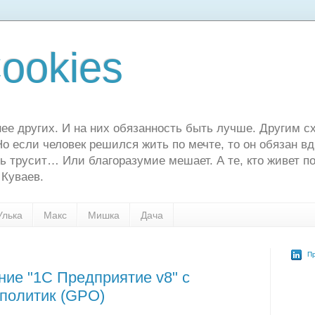
ookies
ее других. И на них обязанность быть лучше. Другим сх
о если человек решился жить по мечте, то он обязан в
ь трусит… Или благоразумие мешает. А те, кто живет по
 Куваев.
Улька
Макс
Мишка
Дача
Пр
ние "1С Предприятие v8" с
политик (GPO)