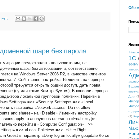
Обо 
 нет:
Поиск
Ярлы
 доменной шаре без пароля
.htacc
1С
т миграции предоставлять пользователям, не
804HV
доменные шары без авторизации и, соттветственно,
автом
гается на Windows Server 2008 R2, в качестве клиентов
Адм
Windows 7. Собственно настройка: Включить на сервере
аксесс
 которой требуется открыть общий доступ, дать права
Ведьм
енение (ну или какие Вам требуется); В консоли сервера
виртуа
 редактора локальной групповой политики; Перейти в
Дом
(1
Импор
ows Settings» =>> «Security Settings» =>> «Local
Инфра
зменить настройка «Network access: Do not allow
кодиро
unts and shares» на «Disable» Изменить настройку
(1)
Кор
issions apply to anonymous users» на «Enable» Для
Лич
ательно перейти в «Computer Configuration» =>>
Макс
ettings» =>> «Local Policies» =>> «User Right
мони
я Guest в параметр «Deny log on locally» gpupdate /force
(2)
Пл