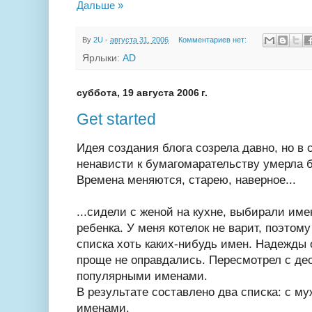
Дальше »
By
2U
-
августа 31, 2006
Комментариев нет:
Ярлыки:
AD
суббота, 19 августа 2006 г.
Get started
Идея создания блога созрела давно, но в
ненависти к бумагомарательству умерла 
Времена меняются, старею, наверное...
...сидели с женой на кухне, выбирали им
ребенка. У меня котелок не варит, поэтому
списка хоть каких-нибудь имен. Надежды о
проще не оправдались. Пересмотрел с дес
популярными именами.
В результате составлено два списка: с м
именами.