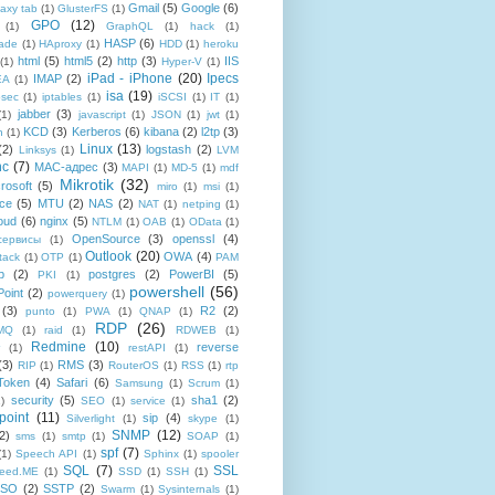
Gmail
(5)
Google
(6)
axy tab
(1)
GlusterFS
(1)
GPO
(12)
(1)
GraphQL
(1)
hack
(1)
HASP
(6)
ade
(1)
HAproxy
(1)
HDD
(1)
heroku
html
(5)
html5
(2)
http
(3)
IIS
(1)
Hyper-V
(1)
iPad - iPhone
(20)
Ipecs
IMAP
(2)
EA
(1)
isa
(19)
psec
(1)
iptables
(1)
iSCSI
(1)
IT
(1)
jabber
(3)
(1)
javascript
(1)
JSON
(1)
jwt
(1)
KCD
(3)
Kerberos
(6)
kibana
(2)
l2tp
(3)
n
(1)
Linux
(13)
(2)
logstash
(2)
Linksys
(1)
LVM
nc
(7)
MAC-адрес
(3)
MAPI
(1)
MD-5
(1)
mdf
Mikrotik
(32)
rosoft
(5)
miro
(1)
msi
(1)
ce
(5)
MTU
(2)
NAS
(2)
NAT
(1)
netping
(1)
oud
(6)
nginx
(5)
NTLM
(1)
OAB
(1)
OData
(1)
OpenSource
(3)
openssl
(4)
-сервисы
(1)
Outlook
(20)
OWA
(4)
tack
(1)
OTP
(1)
PAM
p
(2)
postgres
(2)
PowerBI
(5)
PKI
(1)
powershell
(56)
oint
(2)
powerquery
(1)
(3)
R2
(2)
punto
(1)
PWA
(1)
QNAP
(1)
RDP
(26)
tMQ
(1)
raid
(1)
RDWEB
(1)
Redmine
(10)
reverse
(1)
restAPI
(1)
(3)
RMS
(3)
RIP
(1)
RouterOS
(1)
RSS
(1)
rtp
Token
(4)
Safari
(6)
Samsung
(1)
Scrum
(1)
security
(5)
sha1
(2)
1)
SEO
(1)
service
(1)
point
(11)
sip
(4)
Silverlight
(1)
skype
(1)
SNMP
(12)
2)
sms
(1)
smtp
(1)
SOAP
(1)
spf
(7)
(1)
Speech API
(1)
Sphinx
(1)
spooler
SQL
(7)
SSL
reed.ME
(1)
SSD
(1)
SSH
(1)
SSO
(2)
SSTP
(2)
Swarm
(1)
Sysinternals
(1)