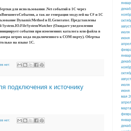
январ
ертки для использования .Net событий в 1С через
декаб
ВнешнегоСобытия, а так же генерация модулей на C# и 1С
ноябр
льзование DynamicMethod и ILGenerator. Представлены
октяб
 System.IO.FileSystemWatcher (Ожидает уведомления
авгус
инициирует события при изменениях каталога или файла в
июля 
 сканера штрих кода подключенного к COM порту). Обертка
июня 
 только на языке 1С.
апрел
февр
январ
декаб
ев нет:
ноябр
октяб
авгус
июля 
для подключения к источнику
июня 
мая 2
апрел
марта
февр
январ
ев нет:
декаб