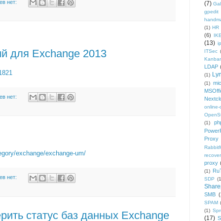
ев нет:
(7)
Gal
gpedit
handm
(1)
HR
(6)
IK
(13)
i
й для Exchange 2013
ITSec
Kanba
LDAP
/1821
Ly
(1)
mic
(1)
MSOffi
ев нет:
Nextcl
online
OpenS
ph
(1)
PowerP
Proxy
Rabbi
tegory/exchange/exchange-um/
recover
proxy
Ru
(1)
ев нет:
SDP
(
Share
SMB
(
SPAM
(1)
Sp
ерить статус баз данных Exchange
(17)