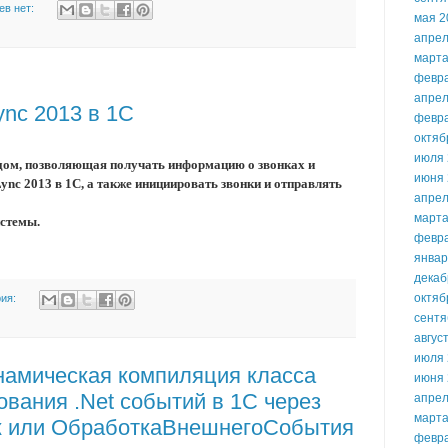
ев нет:
мая 2
апрел
марта
февр
апрел
Lync 2013 в 1С
февр
октяб
июля 
дом, позволяющая получать информацию о звонках и
июня 
nc 2013 в 1С, а также инициировать звонки и отправлять
апрел
марта
истемы.
февр
январ
декаб
октяб
рия:
сентя
авгус
июля 
намическая компиляция класса
июня 
ования .Net событий в 1С через
апрел
марта
к или ОбработкаВнешнегоСобытия
февр