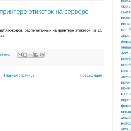
ноябр
октяб
принтере этикеток на сервере
сентя
июля 
июня 
мая 2
трих-кодов, распечатанных на принтере этикеток, из 1С,
ов.
апрел
февр
январ
декаб
ев нет:
ноябр
октяб
сентя
Главная страница
Предыдущие
авгус
июля 
июня 
мая 2
апрел
февр
январ
декаб
ноябр
октяб