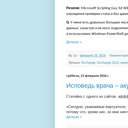
Резюме
: Microsoft Scripting Guy, Ed
упрощения проверки статуса баз данн
Q
: У меня есть довольно большое числ
данных, зачастую я не могу подключит
я использовать Windows PowerShell д
Дальше »
By
2U
-
февраля 19, 2016
Комментари
Ярлыки:
Exchange
,
Exchange 2013
,
power
суббота, 13 февраля 2016 г.
Исповедь врача – а
Статейка с одного из сайтов, аффф
«Сегодня, уважаемые виртуатели, 
потому что, кроме них, ко мне ник
Дальше »