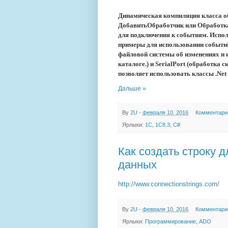
Динамическая компиляция класса об
ДобавитьОбработчик или Обработка
для подключения к событиям. Испо
примеры для использовании событий
файловой системы об изменениях и 
каталоге.) и SerialPort (обработка
позволяет использовать классы .Net
Дальше »
By
2U
-
февраля 10, 2016
Комментари
Ярлыки:
1С
,
1C8.3
,
C#
Как создать строку 
данных
http://www.connectionstrings.com/
By
2U
-
февраля 10, 2016
Комментари
Ярлыки:
Программирование
,
ADO