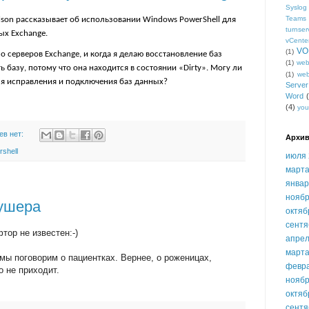
Syslog
Teams
 Wilson рассказывает об использовании Windows PowerShell для
turnser
ых Exchange.
vCente
VO
(1)
о серверов Exchange, и когда я делаю восстановление баз
(1)
we
ь базу, потому что она находится в состоянии «Dirty». Могу ли
(1)
we
ля исправления и подключения баз данных?
Serve
Word
(4)
you
ев нет:
Архив
shell
июля 
марта
январ
ноябр
кушера
октяб
сентя
тор не известен:-)
апрел
марта
мы поговорим о пациентках. Вернее, о роженицах,
февр
то не приходит.
ноябр
октяб
сентя