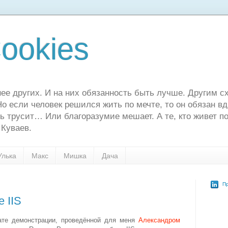
ookies
ее других. И на них обязанность быть лучше. Другим сх
о если человек решился жить по мечте, то он обязан в
ь трусит… Или благоразумие мешает. А те, кто живет по
 Куваев.
Улька
Макс
Мишка
Дача
Пр
е IIS
ате демонстрации, проведённой для меня
Александром