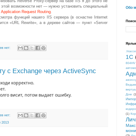
низовать Reverse Proxy-сервер на базе IIS я до этого не
S этой возможности нет — нужно установить специальный
Обо 
я
Application Request Routing
.
мотра функций нашего IIS сервера (в оснастке Internet
Поиск
явится «URL Rewrite», а в дереве сайтов — пункт «Server
Ярлы
ев нет:
.htacc
1С
804HV
автом
ту с Exchange через ActiveSync
Адм
аксесс
оходи корректно.
Ведьм
ет.
виртуа
олго висит, потом выдает ошибку.
Дом
(1
Импор
Инфра
кодиро
(1)
Кор
ев нет:
Лич
 2013
Макс
мони
(2)
Пл