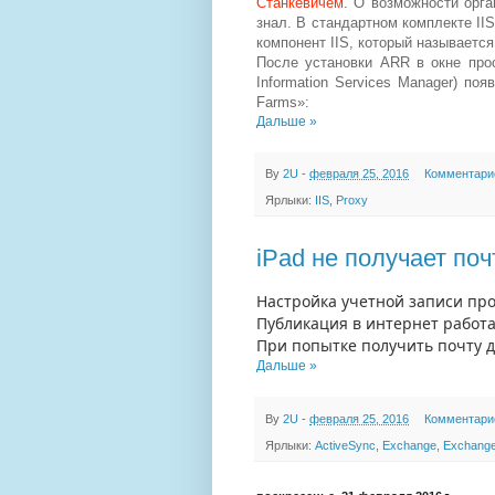
Станкевичем
. О возможности орга
знал. В стандартном комплекте II
компонент IIS, который называетс
После установки ARR в окне прос
Information Services Manager) по
Farms»:
Дальше »
By
2U
-
февраля 25, 2016
Комментари
Ярлыки:
IIS
,
Proxy
iPad не получает поч
Настройка учетной записи пр
Публикация в интернет работа
При попытке получить почту д
Дальше »
By
2U
-
февраля 25, 2016
Комментари
Ярлыки:
ActiveSync
,
Exchange
,
Exchange