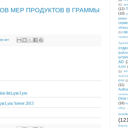
(1)
пр
ОВ МЕР ПРОДУКТОВ В ГРАММЫ
(12)
П
(10)
р
ржака
серве
обору
ск
(1)
сервер
ев нет:
Турбо9
отде
файло
штри
AD
(
AJAX
(1)
AP
AutoC
BIMI
(1
(11)
Author
on list) для Lync
commun
Dlink
ля Lync Server 2013
(16)
d
eBay
eventl
(12
ffmpeg