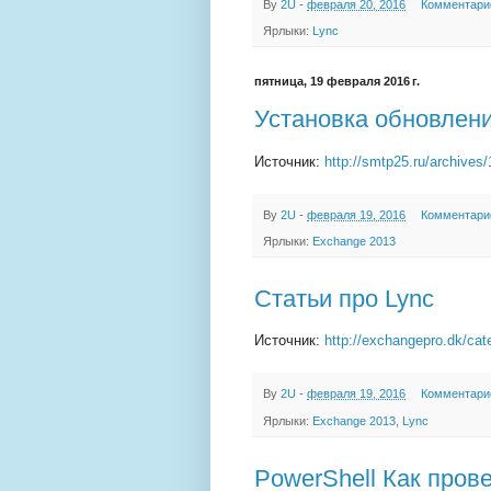
By
2U
-
февраля 20, 2016
Комментари
Ярлыки:
Lync
пятница, 19 февраля 2016 г.
Установка обновлени
Источник:
http://smtp25.ru/archives
By
2U
-
февраля 19, 2016
Комментари
Ярлыки:
Exchange 2013
Статьи про Lync
Источник:
http://exchangepro.dk/ca
By
2U
-
февраля 19, 2016
Комментари
Ярлыки:
Exchange 2013
,
Lync
PowerShell Как пров