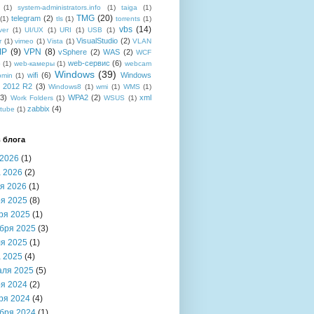
(1)
system-administrators.info
(1)
taiga
(1)
TMG
(20)
telegram
(2)
(1)
tls
(1)
torrents
(1)
vbs
(14)
ver
(1)
UI/UX
(1)
URI
(1)
USB
(1)
VisualStudio
(2)
r
(1)
vimeo
(1)
Vista
(1)
VLAN
IP
(9)
VPN
(8)
vSphere
(2)
WAS
(2)
WCF
web-сервис
(6)
b
(1)
web-камеры
(1)
webcam
Windows
(39)
wifi
(6)
Windows
bmin
(1)
r 2012 R2
(3)
Windows8
(1)
wmi
(1)
WMS
(1)
(3)
WPA2
(2)
xml
Work Folders
(1)
WSUS
(1)
zabbix
(4)
tube
(1)
 блога
2026
(1)
 2026
(2)
я 2026
(1)
я 2025
(8)
ря 2025
(1)
бря 2025
(3)
я 2025
(1)
 2025
(4)
аля 2025
(5)
я 2024
(2)
ря 2024
(4)
бря 2024
(1)