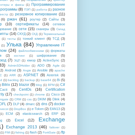
Программирование
интеры и факсы
(1)
рограммы
(8)
разное
ПЭП
(1)
работа
(1)
резервное копирование
(11)
еестр
(1)
ржач
(61)
(6)
роутер
(2)
Сайты
(3)
р
(10)
сертификаты
(14)
сетевое
сети
(15)
дование
(3)
сканеры
(3)
Склад
рипты
(14)
СКУД
(2)
СХД
(1)
Терминальный
тонкий клиент
(6)
ТСД
(3)
(1)
тесты
(1)
Улька
(84)
Управление IT
(1)
лом
(24)
форматы
файлообменники
(1)
в
(2)
шифрование
(5)
хостинг
(1)
хкод
(7)
юмор
(2)
ActiveSync
(2)
ЭЦП
(1)
33)
ADO
(3)
AdminSDHolder
(1)
Agile
(1)
(2)
Android
(3)
Ansible
(6)
Angie
(1)
apache
ASP.NET
(9)
Asterisk
(6)
C
(1)
ARR
(1)
Bi
(5)
ad
(1)
backlog
(1)
backup
(1)
base64
(1)
Bitrix
(12)
blazor
(9)
C#
)
blog
(1)
BPM
(1)
CentOs
(16)
Certification
Cacti
(5)
ity
(17)
Cisco
(3)
checkpoint
(1)
chrome
(1)
DKIM
(6)
Dlink
(4)
igate
(1)
CRM
(1)
css
(1)
 DFL
(7)
dns
(7)
docker
DLP
(4)
dmarc
(2)
e-Token
(2)
EAN13
(2)
ovecot
(1)
DropBox
(1)
ECM
(2)
elasticsearch
(2)
ERP
(2)
(1)
Exchange
Excel
(12)
og
(2)
1)
Exchange 2013
(46)
failover
(1)
ftp
flash
(2)
(1)
FIM
(1)
fishing
(1)
FortiGate
(1)