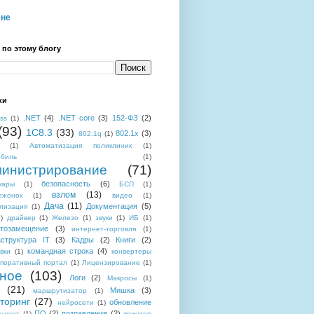
мне
 по этому блогу
ки
.NET
(4)
.NET core
(3)
152-ФЗ
(2)
ess
(1)
(93)
1C8.3
(33)
802.1x
(3)
802.1q
(1)
(1)
Автоматизация поликлиник
(1)
обиль
(1)
инистрирование
(71)
безопасность
(6)
уары
(1)
БСП
(1)
взлом
(13)
ежонок
(1)
видео
(1)
Дача
(11)
Документация
(5)
лизация
(1)
)
драйвер
(1)
Железо
(1)
звуки
(1)
ИБ
(1)
тозамещение
(3)
интернет-торговля
(1)
структура IT
(3)
Кадры
(2)
Книги
(2)
командная строка
(4)
вки
(1)
конвертеры
поративный портал
(1)
Лицензирование
(1)
ное
(103)
Логи
(2)
Макросы
(1)
(21)
Мишка
(3)
маршрутизатор
(1)
торинг
(27)
обновление
нейросети
(1)
ПО
(2)
позравления
(2)
аншет
(1)
принтер