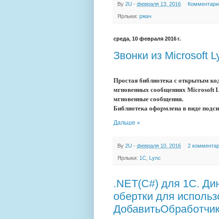
By
2U
-
февраля 13, 2016
Комментари
Ярлыки:
ржач
среда, 10 февраля 2016 г.
Звонки из Microsoft 
Простая библиотека с открытым ко
мгновенных сообщениях Microsoft Ly
мгновенные сообщения.
Библиотека оформлена в виде подс
Дальше »
By
2U
-
февраля 10, 2016
2 коммента
Ярлыки:
1С
,
Lync
.NET(C#) для 1С. Ди
обертки для использ
ДобавитьОбработчи