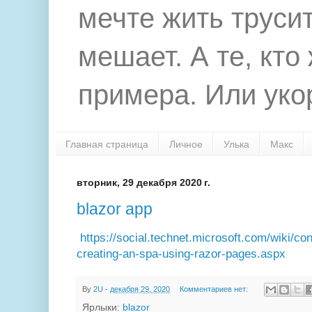
мечте жить труси
мешает. А те, кто
примера. Или укор
Главная страница
Личное
Улька
Макс
вторник, 29 декабря 2020 г.
blazor app
https://social.technet.microsoft.com/wiki/con
creating-an-spa-using-razor-pages.aspx
By
2U
-
декабря 29, 2020
Комментариев нет:
Ярлыки:
blazor