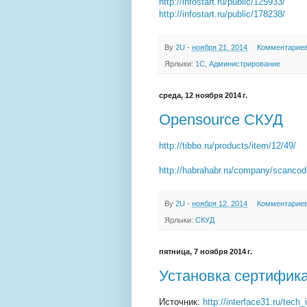
http://infostart.ru/public/125933/
http://infostart.ru/public/178238/
By
2U
-
ноября 21, 2014
Комментариев
Ярлыки:
1С
,
Администрирование
среда, 12 ноября 2014 г.
Opensource СКУД
http://tibbo.ru/products/item/12/49/
http://habrahabr.ru/company/scancod
By
2U
-
ноября 12, 2014
Комментариев
Ярлыки:
СКУД
пятница, 7 ноября 2014 г.
Установка сертифик
Источник:
http://interface31.ru/tech