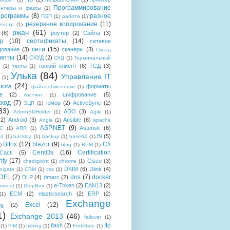
Программирование
интеры и факсы
(1)
рограммы
(8)
разное
ПЭП
(1)
работа
(1)
резервное копирование
(11)
еестр
(1)
ржач
(61)
(6)
роутер
(2)
Сайты
(3)
р
(10)
сертификаты
(14)
сетевое
сети
(15)
дование
(3)
сканеры
(3)
Склад
рипты
(14)
СКУД
(2)
СХД
(1)
Терминальный
тонкий клиент
(6)
ТСД
(3)
(1)
тесты
(1)
Улька
(84)
Управление IT
(1)
лом
(24)
форматы
файлообменники
(1)
в
(2)
шифрование
(5)
хостинг
(1)
хкод
(7)
юмор
(2)
ActiveSync
(2)
ЭЦП
(1)
33)
ADO
(3)
AdminSDHolder
(1)
Agile
(1)
(2)
Android
(3)
Ansible
(6)
Angie
(1)
apache
ASP.NET
(9)
Asterisk
(6)
C
(1)
ARR
(1)
Bi
(5)
ad
(1)
backlog
(1)
backup
(1)
base64
(1)
Bitrix
(12)
blazor
(9)
C#
)
blog
(1)
BPM
(1)
CentOs
(16)
Certification
Cacti
(5)
ity
(17)
Cisco
(3)
checkpoint
(1)
chrome
(1)
DKIM
(6)
Dlink
(4)
igate
(1)
CRM
(1)
css
(1)
 DFL
(7)
dns
(7)
docker
DLP
(4)
dmarc
(2)
e-Token
(2)
EAN13
(2)
ovecot
(1)
DropBox
(1)
ECM
(2)
elasticsearch
(2)
ERP
(2)
(1)
Exchange
Excel
(12)
og
(2)
1)
Exchange 2013
(46)
failover
(1)
ftp
flash
(2)
(1)
FIM
(1)
fishing
(1)
FortiGate
(1)