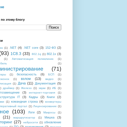
мне
 по этому блогу
ки
.NET
(4)
.NET core
(3)
152-ФЗ
(2)
ess
(1)
(93)
1C8.3
(33)
802.1x
(3)
802.1q
(1)
(1)
Автоматизация поликлиник
(1)
обиль
(1)
инистрирование
(71)
безопасность
(6)
уары
(1)
БСП
(1)
взлом
(13)
ежонок
(1)
видео
(1)
Дача
(11)
Документация
(5)
лизация
(1)
)
драйвер
(1)
Железо
(1)
звуки
(1)
ИБ
(1)
тозамещение
(3)
интернет-торговля
(1)
структура IT
(3)
Кадры
(2)
Книги
(2)
командная строка
(4)
вки
(1)
конвертеры
поративный портал
(1)
Лицензирование
(1)
ное
(103)
Логи
(2)
Макросы
(1)
(21)
Мишка
(3)
маршрутизатор
(1)
торинг
(27)
обновление
нейросети
(1)
ПО
(2)
позравления
(2)
аншет
(1)
принтер