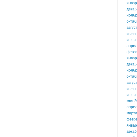
январ
декаб
ноябр
октяб
авгус
июля 
июня 
апрел
февр
январ
декаб
ноябр
октяб
авгус
июля 
июня 
мая 2
апрел
марта
февр
январ
декаб