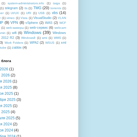
(1)
system-administrators.info
(1)
taiga
(1)
TMG
(20)
telegram
(2)
(1)
tls
(1)
torrents
(1)
vbs
(14)
ver
(1)
UI/UX
(1)
URI
(1)
USB
(1)
VisualStudio
(2)
r
(1)
vimeo
(1)
Vista
(1)
VLAN
IP
(9)
VPN
(8)
vSphere
(2)
WAS
(2)
WCF
web-сервис
(6)
b
(1)
web-камеры
(1)
webcam
Windows
(39)
wifi
(6)
Windows
bmin
(1)
r 2012 R2
(3)
Windows8
(1)
wmi
(1)
WMS
(1)
(3)
WPA2
(2)
xml
Work Folders
(1)
WSUS
(1)
zabbix
(4)
tube
(1)
 блога
2026
(1)
 2026
(2)
я 2026
(1)
я 2025
(8)
ря 2025
(1)
бря 2025
(3)
я 2025
(1)
 2025
(4)
аля 2025
(5)
я 2024
(2)
ря 2024
(4)
бря 2024
(1)