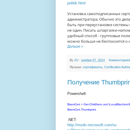
politik.html
Установка самоподписанных серти
администратора. Обычно это дела
быть при переустановке системы 
не один. Писать шпаргалки-напом
удобный способ - групповые полит
можно больше не беспокоится о 
Дальше »
By
2U
-
ноября 07, 2014
Комментариев
Ярлыки:
сертификаты
,
Certification Author
Получение Thumbprin
Powershell:
$itemCert = Get-ChildItem cert:\LocalMachine\
$itemCert.Thumbprint
.NET:
http://msdn.microsoft.com/ru-