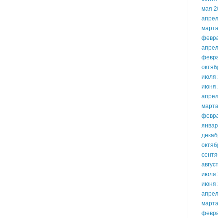
мая 2
апрел
марта
февр
апрел
февр
октяб
июля 
июня 
апрел
марта
февр
январ
декаб
октяб
сентя
авгус
июля 
июня 
апрел
марта
февр