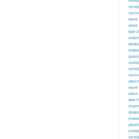
ноябр
октяб
сентя
июля 
июня 
мая 2
апрел
февр
январ
декаб
ноябр
октяб
сентя
авгус
июля 
июня 
мая 2
апрел
февр
январ
декаб
ноябр
октяб