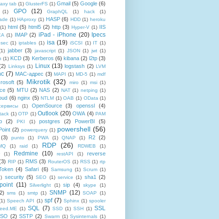
Gmail
(5)
Google
(6)
axy tab
(1)
GlusterFS
(1)
GPO
(12)
(1)
GraphQL
(1)
hack
(1)
HASP
(6)
ade
(1)
HAproxy
(1)
HDD
(1)
heroku
html
(5)
html5
(2)
http
(3)
IIS
(1)
Hyper-V
(1)
iPad - iPhone
(20)
Ipecs
IMAP
(2)
EA
(1)
isa
(19)
psec
(1)
iptables
(1)
iSCSI
(1)
IT
(1)
jabber
(3)
(1)
javascript
(1)
JSON
(1)
jwt
(1)
KCD
(3)
Kerberos
(6)
kibana
(2)
l2tp
(3)
n
(1)
Linux
(13)
(2)
logstash
(2)
Linksys
(1)
LVM
nc
(7)
MAC-адрес
(3)
MAPI
(1)
MD-5
(1)
mdf
Mikrotik
(32)
rosoft
(5)
miro
(1)
msi
(1)
ce
(5)
MTU
(2)
NAS
(2)
NAT
(1)
netping
(1)
oud
(6)
nginx
(5)
NTLM
(1)
OAB
(1)
OData
(1)
OpenSource
(3)
openssl
(4)
-сервисы
(1)
Outlook
(20)
OWA
(4)
tack
(1)
OTP
(1)
PAM
p
(2)
postgres
(2)
PowerBI
(5)
PKI
(1)
powershell
(56)
oint
(2)
powerquery
(1)
(3)
R2
(2)
punto
(1)
PWA
(1)
QNAP
(1)
RDP
(26)
tMQ
(1)
raid
(1)
RDWEB
(1)
Redmine
(10)
reverse
(1)
restAPI
(1)
(3)
RMS
(3)
RIP
(1)
RouterOS
(1)
RSS
(1)
rtp
Token
(4)
Safari
(6)
Samsung
(1)
Scrum
(1)
security
(5)
sha1
(2)
1)
SEO
(1)
service
(1)
point
(11)
sip
(4)
Silverlight
(1)
skype
(1)
SNMP
(12)
2)
sms
(1)
smtp
(1)
SOAP
(1)
spf
(7)
(1)
Speech API
(1)
Sphinx
(1)
spooler
SQL
(7)
SSL
reed.ME
(1)
SSD
(1)
SSH
(1)
SSO
(2)
SSTP
(2)
Swarm
(1)
Sysinternals
(1)