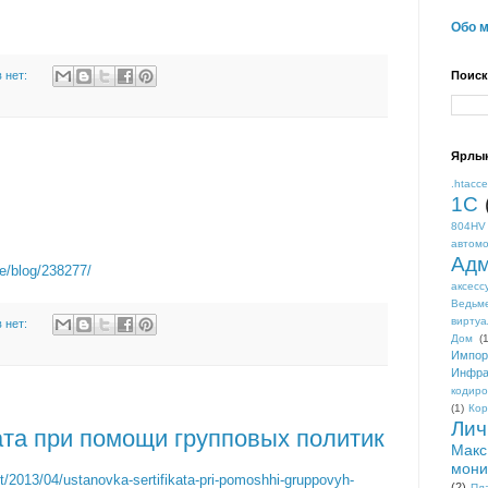
Обо 
 нет:
Поиск
Ярлы
.htacc
1С
804HV
автом
Адм
e/blog/238277/
аксесс
Ведьм
виртуа
 нет:
Дом
(1
Импор
Инфра
кодиро
(1)
Кор
Лич
ата при помощи групповых политик
Макс
мони
_it/2013/04/ustanovka-sertifikata-pri-pomoshhi-gruppovyh-
(2)
Пл