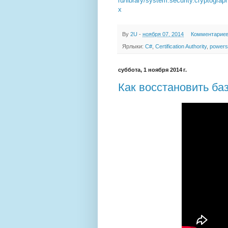
ru/library/system.security.cryptograp
x
By
2U
-
ноября 07, 2014
Комментариев
Ярлыки:
C#
,
Certification Authority
,
powers
суббота, 1 ноября 2014 г.
Как восстановить ба