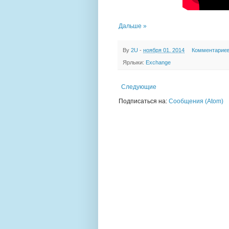
Дальше »
By
2U
-
ноября 01, 2014
Комментариев
Ярлыки:
Exchange
Следующие
Подписаться на:
Сообщения (Atom)