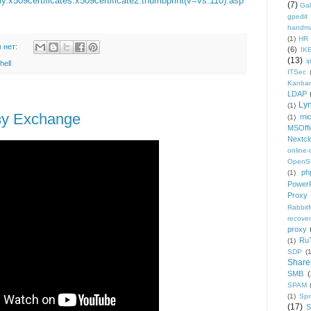
hy.x509certificates.x509certificate2.thumbprint(v=vs.110).asp
(7)
Gal
gpedit
handm
(1)
HR
 нет:
(6)
IK
(13)
i
hell
ITSec
Kanba
LDAP
Ly
(1)
зу Exchange
mic
(1)
MSOffi
Nextcl
online
OpenS
ph
(1)
PowerP
Proxy
Rabbi
recover
proxy
Ru
(1)
SDP
(
Share
SMB
(
SPAM
(1)
Sp
(17)