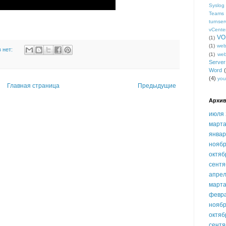
Syslog
Teams
turnser
vCente
VO
(1)
(1)
we
 нет:
(1)
we
Serve
Word
(4)
you
Главная страница
Предыдущие
Архив
июля 
марта
январ
ноябр
октяб
сентя
апрел
марта
февр
ноябр
октяб
сентя