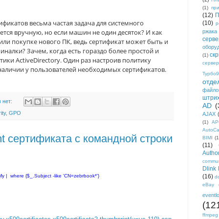
(1)
пр
(12)
П
фикатов весьма частая задача для системного
(10)
р
ется вручную, но если машин не один десяток? И как
ржака
серве
или покупке нового ПК, ведь сертификат может быть и
обору
иналки? Зачем, когда есть гораздо более простой и
ск
(1)
ики ActiveDirectory. Один раз настроив политику
сервер
наличии у пользователей необходимых сертификатов.
Турбо9
отде
файло
штри
 нет:
AD
(
ity
,
GPO
AJAX
(1)
AP
AutoC
t сертификата с командной строки
BIMI
(1
(11)
Author
commun
Dlink
My | where {$_.Subject -like 'CN=zebrbook*'}
(16)
d
eBay
eventl
(12
ffmpeg