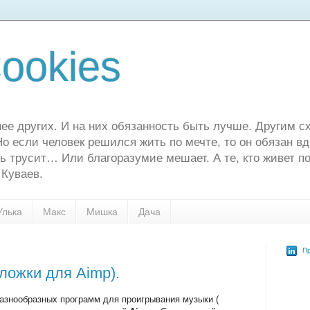
ookies
ее других. И на них обязанность быть лучше. Другим сх
о если человек решился жить по мечте, то он обязан в
ь трусит… Или благоразумие мешает. А те, кто живет по
 Куваев.
Улька
Макс
Мишка
Дача
Пр
ложки для Aimp).
азнообразных программ для проигрывания музыки (