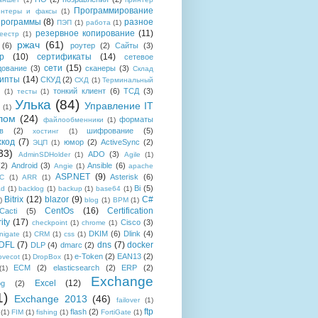
Программирование
интеры и факсы
(1)
рограммы
(8)
разное
ПЭП
(1)
работа
(1)
резервное копирование
(11)
еестр
(1)
ржач
(61)
(6)
роутер
(2)
Сайты
(3)
р
(10)
сертификаты
(14)
сетевое
сети
(15)
дование
(3)
сканеры
(3)
Склад
рипты
(14)
СКУД
(2)
СХД
(1)
Терминальный
тонкий клиент
(6)
ТСД
(3)
(1)
тесты
(1)
Улька
(84)
Управление IT
(1)
лом
(24)
форматы
файлообменники
(1)
в
(2)
шифрование
(5)
хостинг
(1)
хкод
(7)
юмор
(2)
ActiveSync
(2)
ЭЦП
(1)
33)
ADO
(3)
AdminSDHolder
(1)
Agile
(1)
(2)
Android
(3)
Ansible
(6)
Angie
(1)
apache
ASP.NET
(9)
Asterisk
(6)
C
(1)
ARR
(1)
Bi
(5)
ad
(1)
backlog
(1)
backup
(1)
base64
(1)
Bitrix
(12)
blazor
(9)
C#
)
blog
(1)
BPM
(1)
CentOs
(16)
Certification
Cacti
(5)
ity
(17)
Cisco
(3)
checkpoint
(1)
chrome
(1)
DKIM
(6)
Dlink
(4)
igate
(1)
CRM
(1)
css
(1)
 DFL
(7)
dns
(7)
docker
DLP
(4)
dmarc
(2)
e-Token
(2)
EAN13
(2)
ovecot
(1)
DropBox
(1)
ECM
(2)
elasticsearch
(2)
ERP
(2)
(1)
Exchange
Excel
(12)
og
(2)
1)
Exchange 2013
(46)
failover
(1)
e-8F11-A626DCB6A921}\\pageColorization
ftp
flash
(2)
(1)
FIM
(1)
fishing
(1)
FortiGate
(1)