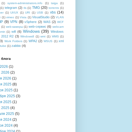
(1)
system-administrators.info
(1)
taiga
(1)
TMG
(20)
telegram
(2)
(1)
tls
(1)
torrents
(1)
vbs
(14)
ver
(1)
UI/UX
(1)
URI
(1)
USB
(1)
VisualStudio
(2)
r
(1)
vimeo
(1)
Vista
(1)
VLAN
IP
(9)
VPN
(8)
vSphere
(2)
WAS
(2)
WCF
web-сервис
(6)
b
(1)
web-камеры
(1)
webcam
Windows
(39)
wifi
(6)
Windows
bmin
(1)
r 2012 R2
(3)
Windows8
(1)
wmi
(1)
WMS
(1)
(3)
WPA2
(2)
xml
Work Folders
(1)
WSUS
(1)
zabbix
(4)
tube
(1)
 блога
2026
(1)
 2026
(2)
я 2026
(1)
я 2025
(8)
ря 2025
(1)
бря 2025
(3)
я 2025
(1)
 2025
(4)
аля 2025
(5)
я 2024
(2)
ря 2024
(4)
бря 2024
(1)