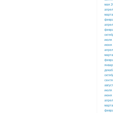
мая 2
апрел
марта
февр
апрел
февр
октяб
июля 
июня 
апрел
марта
февр
январ
декаб
октяб
сентя
авгус
июля 
июня 
апрел
марта
февр