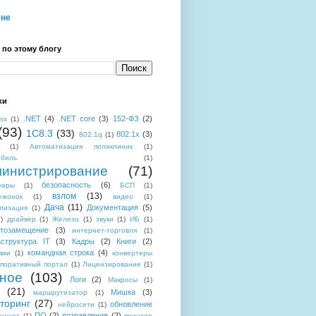
мне
 по этому блогу
ки
.NET
(4)
.NET core
(3)
152-ФЗ
(2)
ess
(1)
(93)
1C8.3
(33)
802.1x
(3)
802.1q
(1)
(1)
Автоматизация поликлиник
(1)
обиль
(1)
инистрирование
(71)
безопасность
(6)
уары
(1)
БСП
(1)
взлом
(13)
ежонок
(1)
видео
(1)
Дача
(11)
Документация
(5)
лизация
(1)
)
драйвер
(1)
Железо
(1)
звуки
(1)
ИБ
(1)
тозамещение
(3)
интернет-торговля
(1)
структура IT
(3)
Кадры
(2)
Книги
(2)
командная строка
(4)
вки
(1)
конвертеры
поративный портал
(1)
Лицензирование
(1)
ное
(103)
Логи
(2)
Макросы
(1)
(21)
Мишка
(3)
маршрутизатор
(1)
торинг
(27)
обновление
нейросети
(1)
ПО
(2)
позравления
(2)
аншет
(1)
принтер