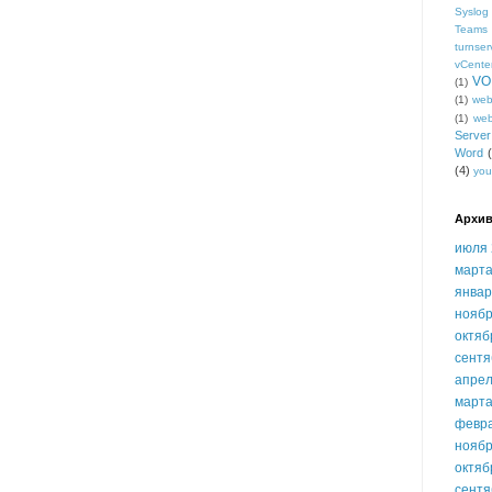
Syslog
Teams
turnser
vCente
VO
(1)
(1)
we
(1)
we
Serve
Word
(4)
you
Архив
июля 
марта
январ
ноябр
октяб
сентя
апрел
марта
февр
ноябр
октяб
сентя