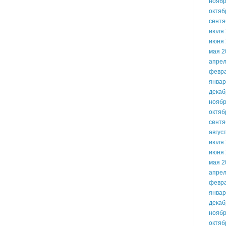
ноябр
октяб
сентя
июля 
июня 
мая 2
апрел
февр
январ
декаб
ноябр
октяб
сентя
авгус
июля 
июня 
мая 2
апрел
февр
январ
декаб
ноябр
октяб