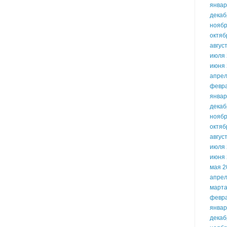
январ
декаб
ноябр
октяб
авгус
июля 
июня 
апрел
февр
январ
декаб
ноябр
октяб
авгус
июля 
июня 
мая 2
апрел
марта
февр
январ
декаб