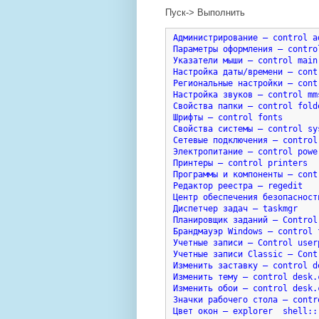
Пуск-> Выполнить
Администрирование — control ad
Параметры оформления — contro
Указатели мыши — control main.
Настройка даты/времени — cont
Региональные настройки — contr
Настройка звуков — control mms
Свойства папки — control folde
Шрифты — control fonts

Свойства системы — control sys
Сетевые подключения — control 
Электропитание — control power
Принтеры — control printers

Программы и компоненты — cont
Редактор реестра – regedit

Центр обеспечения безопасност
Диспетчер задач – taskmgr

Планировщик заданий — Control 
Брандмауэр Windows — control f
Учетные записи — Control userp
Учетные записи Classic — Cont
Изменить заставку — control de
Изменить тему — control desk.c
Изменить обои — control desk.
Значки рабочего стола — contr
Цвет окон — explorer  shell::