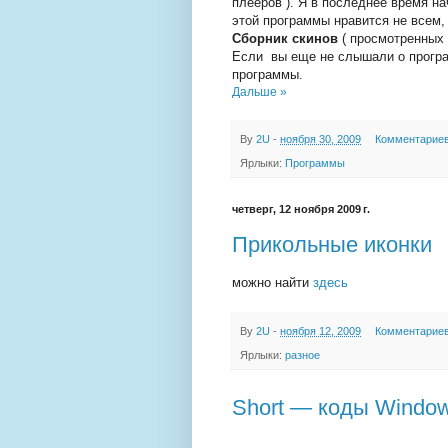
плееров ). Я в последнее время н
этой программы нравится не всем,
Сборник скинов
( просмотренных 
Если вы еще не слышали о прог
программы.
Дальше »
By
2U
-
ноября 30, 2009
Комментариев
Ярлыки:
Программы
четверг, 12 ноября 2009 г.
Прикольные иконки
можно найти
здесь
By
2U
-
ноября 12, 2009
Комментариев
Ярлыки:
разное
Short — коды Windo