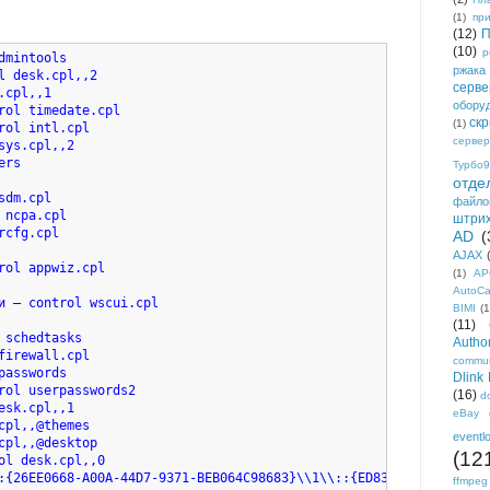
(1)
пр
(12)
П
(10)
р
mintools

ржака
l desk.cpl,,2

серве
cpl,,1

обору
rol timedate.cpl

ск
(1)
ol intl.cpl

сервер
ys.cpl,,2

rs

Турбо9
отде
dm.cpl

файло
ncpa.cpl

штри
cfg.cpl

AD
(
AJAX
rol appwiz.cpl

(1)
AP
AutoC
и — control wscui.cpl

BIMI
(1
(11)
schedtasks

Author
irewall.cpl

commun
asswords

Dlink
rol userpasswords2

(16)
d
sk.cpl,,1

eBay
pl,,@themes

eventl
cpl,,@desktop

(12
ol desk.cpl,,0

:{26EE0668-A00A-44D7-9371-BEB064C98683}\\1\\::{ED834ED6-4B5A-4bf
ffmpeg