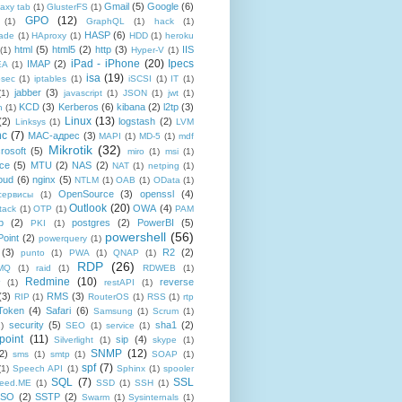
Gmail
(5)
Google
(6)
axy tab
(1)
GlusterFS
(1)
GPO
(12)
(1)
GraphQL
(1)
hack
(1)
HASP
(6)
ade
(1)
HAproxy
(1)
HDD
(1)
heroku
html
(5)
html5
(2)
http
(3)
IIS
(1)
Hyper-V
(1)
iPad - iPhone
(20)
Ipecs
IMAP
(2)
EA
(1)
isa
(19)
psec
(1)
iptables
(1)
iSCSI
(1)
IT
(1)
jabber
(3)
(1)
javascript
(1)
JSON
(1)
jwt
(1)
KCD
(3)
Kerberos
(6)
kibana
(2)
l2tp
(3)
n
(1)
Linux
(13)
(2)
logstash
(2)
Linksys
(1)
LVM
nc
(7)
MAC-адрес
(3)
MAPI
(1)
MD-5
(1)
mdf
Mikrotik
(32)
rosoft
(5)
miro
(1)
msi
(1)
ce
(5)
MTU
(2)
NAS
(2)
NAT
(1)
netping
(1)
oud
(6)
nginx
(5)
NTLM
(1)
OAB
(1)
OData
(1)
OpenSource
(3)
openssl
(4)
-сервисы
(1)
Outlook
(20)
OWA
(4)
tack
(1)
OTP
(1)
PAM
p
(2)
postgres
(2)
PowerBI
(5)
PKI
(1)
powershell
(56)
oint
(2)
powerquery
(1)
(3)
R2
(2)
punto
(1)
PWA
(1)
QNAP
(1)
RDP
(26)
tMQ
(1)
raid
(1)
RDWEB
(1)
Redmine
(10)
reverse
(1)
restAPI
(1)
(3)
RMS
(3)
RIP
(1)
RouterOS
(1)
RSS
(1)
rtp
Token
(4)
Safari
(6)
Samsung
(1)
Scrum
(1)
security
(5)
sha1
(2)
1)
SEO
(1)
service
(1)
point
(11)
sip
(4)
Silverlight
(1)
skype
(1)
SNMP
(12)
2)
sms
(1)
smtp
(1)
SOAP
(1)
spf
(7)
(1)
Speech API
(1)
Sphinx
(1)
spooler
SQL
(7)
SSL
reed.ME
(1)
SSD
(1)
SSH
(1)
SSO
(2)
SSTP
(2)
Swarm
(1)
Sysinternals
(1)