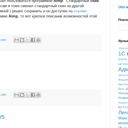
ачал пользоваться программой
Aimp
. Стандартный
скин
 сам я тоже сменил стандартный скин на другой.
Обо 
мной ) решил сохранить и он доступен по
ссылке
рамме
Aimp
, то вот краткое описание возможностей этой
Поиск
 нет:
Ярлы
.htacc
1С
804HV
автом
Адм
аксесс
Ведьм
виртуа
Дом
(1
Импор
 нет:
Инфра
кодиро
(1)
Кор
Лич
ws
Макс
мони
(2)
Пл