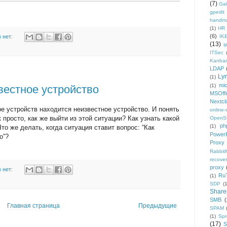
(7)
Gal
gpedit
handm
(1)
HR
(6)
 нет:
IK
(13)
i
ITSec
Kanba
LDAP
Ly
(1)
mic
(1)
вестное устройство
MSOffi
Nextcl
ре устройств находится неизвестное устройство. И понять
online
к просто, как же выйти из этой ситуации? Как узнать какой
OpenS
ph
(1)
о же делать, когда ситуация ставит вопрос: “Как
PowerP
о”?
Proxy
Rabbi
recover
proxy
 нет:
Ru
(1)
SDP
(
Share
SMB
(
Главная страница
Предыдущие
SPAM
(1)
Sp
(17)