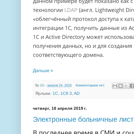
данном примере будет показано как
технологии
LDAP
(англ. Lightweight Di
«облегчённый протокол доступа к ката
интеграции 1С, получить данные из Act
1С и Active Directory может использов
получения данных, но и для создания 
соответствующего домена.
Дальше »
By
2U
-
апреля 24, 2019
Комментариев нет:
Ярлыки:
1С
,
1C8.3
,
AD
четверг, 18 апреля 2019 г.
Электронные больничные лис
В последнее время в СМИ и соц