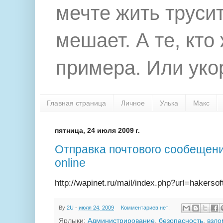
мечте жить труси
мешает. А те, кто
примера. Или укор
Главная страница
Личное
Улька
Макс
пятница, 24 июля 2009 г.
Отправка почтового сообещения
online
http://wapinet.ru/mail/index.php?url=hakerso
By
2U
-
июля 24, 2009
Комментариев нет:
Ярлыки:
Администрирование
,
безопасность
,
взло