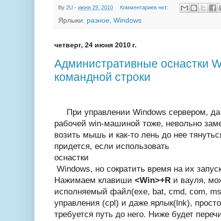
By
2U
-
июня 29, 2010
Комментариев нет:
Ярлыки:
разное
,
Windows
четверг, 24 июня 2010 г.
Административные оснастки Wi
командной строки
При управлении Windows сервером, да 
рабочей win-машиной тоже, невольно заме
возить мышь и как-то лень до нее тянутьс
придется, если использовать
оснастки
Windows, но сократить время на их запус
Нажимаем клавиши
<Win>+R
и вауля, мо
исполняемый файл(exe, bat, cmd, com, m
управления (cpl) и даже ярлык(lnk), прост
требуется путь до него. Ниже будет пере