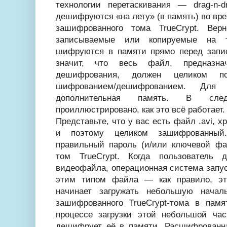
технологии перетаскивания — drag-n-d
дешифруются «на лету» (в память) во вре
зашифрованного тома TrueCrypt. Ве
записываемые или копируемые на т
шифруются в памяти прямо перед запис
значит, что весь файл, предназна
дешифрования, должен целиком п
шифрованием/дешифрованием. Для 
дополнительная память. В сле
проиллюстрировано, как это всё работает.
Представьте, что у вас есть файл .avi, х
и поэтому целиком зашифрованный.
правильный пароль (и/или ключевой фай
том TrueCrypt. Когда пользователь 
видеофайла, операционная система запус
этим типом файла — как правило, эт
начинает загружать небольшую нача
зашифрованного TrueCrypt-тома в памя
процессе загрузки этой небольшой час
дешифрует её в памяти. Расшифрованна