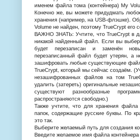
именем файла тома (контейнера) My Volu
Конечно же, вы можете придудмать любо
хранения (например, на USB-флэшке). О
Volume не найден, поэтому TrueCrypt его с
ВАЖНО ЗНАТЬ: Учтите, что TrueCrypt в 
никакой найденный файл. Если вы выбе
будет перезаписан и заменён но
перезаписанный файл будет утерян, а 
зашифровать любые существующие файлы
TrueCrypt, который мы сейчас создаём. (У
незашифрованных файлов на том True
удалить (затереть) оригинальные незаш
существуют разнообразные програ
распространяются свободно.)
Также учтите, что для хранения файла
папок, содержащие русские буквы. По кр
это так.
Выберите желаемый путь для создания ко
Введите желаемое имя файла контейнера