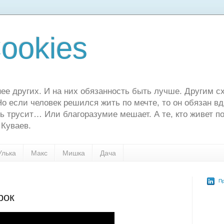
ookies
ее других. И на них обязанность быть лучше. Другим сх
о если человек решился жить по мечте, то он обязан в
ь трусит… Или благоразумие мешает. А те, кто живет по
 Куваев.
Улька
Макс
Мишка
Дача
Пр
рок