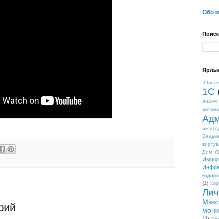
Обо 
Поиск
Ярлы
.htacc
1С
804HV
автом
Адм
аксесс
Ведьм
виртуа
Дом
(1
Импор
Инфра
кодиро
(1)
Кор
Лич
Макс
рий
мони
(2)
Пл