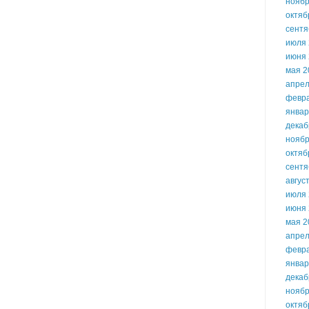
ноябр
октяб
сентя
июля 
июня 
мая 2
апрел
февр
январ
декаб
ноябр
октяб
сентя
авгус
июля 
июня 
мая 2
апрел
февр
январ
декаб
ноябр
октяб