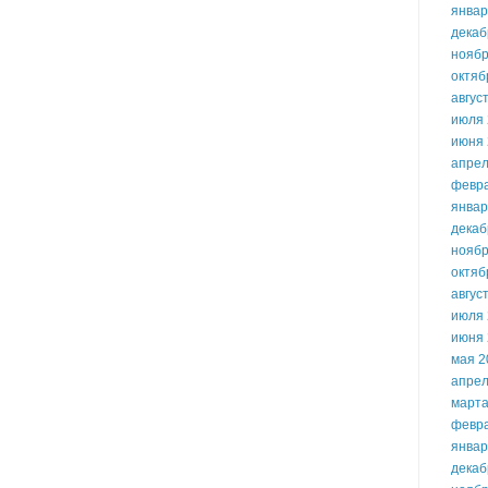
январ
декаб
ноябр
октяб
авгус
июля 
июня 
апрел
февр
январ
декаб
ноябр
октяб
авгус
июля 
июня 
мая 2
апрел
марта
февр
январ
декаб