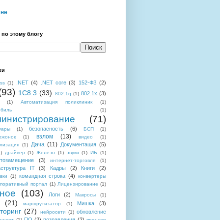
мне
 по этому блогу
ки
.NET
(4)
.NET core
(3)
152-ФЗ
(2)
ess
(1)
(93)
1C8.3
(33)
802.1x
(3)
802.1q
(1)
(1)
Автоматизация поликлиник
(1)
обиль
(1)
инистрирование
(71)
безопасность
(6)
уары
(1)
БСП
(1)
взлом
(13)
ежонок
(1)
видео
(1)
Дача
(11)
Документация
(5)
лизация
(1)
)
драйвер
(1)
Железо
(1)
звуки
(1)
ИБ
(1)
тозамещение
(3)
интернет-торговля
(1)
структура IT
(3)
Кадры
(2)
Книги
(2)
командная строка
(4)
вки
(1)
конвертеры
поративный портал
(1)
Лицензирование
(1)
ное
(103)
Логи
(2)
Макросы
(1)
(21)
Мишка
(3)
маршрутизатор
(1)
торинг
(27)
обновление
нейросети
(1)
ПО
(2)
позравления
(2)
аншет
(1)
принтер