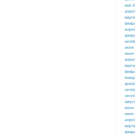
мая 2
апрел
марта
февр
апрел
февр
октяб
июля 
июня 
апрел
марта
февр
январ
декаб
октяб
сентя
авгус
июля 
июня 
апрел
марта
февр