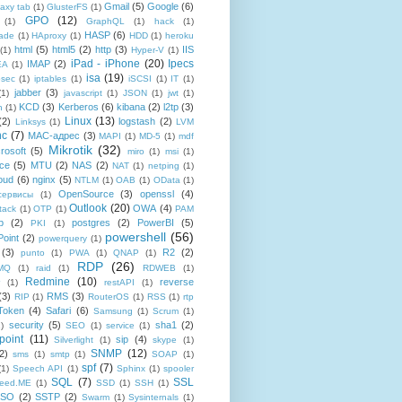
Gmail
(5)
Google
(6)
axy tab
(1)
GlusterFS
(1)
GPO
(12)
(1)
GraphQL
(1)
hack
(1)
HASP
(6)
ade
(1)
HAproxy
(1)
HDD
(1)
heroku
html
(5)
html5
(2)
http
(3)
IIS
(1)
Hyper-V
(1)
iPad - iPhone
(20)
Ipecs
IMAP
(2)
EA
(1)
isa
(19)
psec
(1)
iptables
(1)
iSCSI
(1)
IT
(1)
jabber
(3)
(1)
javascript
(1)
JSON
(1)
jwt
(1)
KCD
(3)
Kerberos
(6)
kibana
(2)
l2tp
(3)
n
(1)
Linux
(13)
(2)
logstash
(2)
Linksys
(1)
LVM
nc
(7)
MAC-адрес
(3)
MAPI
(1)
MD-5
(1)
mdf
Mikrotik
(32)
rosoft
(5)
miro
(1)
msi
(1)
ce
(5)
MTU
(2)
NAS
(2)
NAT
(1)
netping
(1)
oud
(6)
nginx
(5)
NTLM
(1)
OAB
(1)
OData
(1)
OpenSource
(3)
openssl
(4)
-сервисы
(1)
Outlook
(20)
OWA
(4)
tack
(1)
OTP
(1)
PAM
p
(2)
postgres
(2)
PowerBI
(5)
PKI
(1)
powershell
(56)
oint
(2)
powerquery
(1)
(3)
R2
(2)
punto
(1)
PWA
(1)
QNAP
(1)
RDP
(26)
tMQ
(1)
raid
(1)
RDWEB
(1)
Redmine
(10)
reverse
(1)
restAPI
(1)
(3)
RMS
(3)
RIP
(1)
RouterOS
(1)
RSS
(1)
rtp
Token
(4)
Safari
(6)
Samsung
(1)
Scrum
(1)
security
(5)
sha1
(2)
1)
SEO
(1)
service
(1)
point
(11)
sip
(4)
Silverlight
(1)
skype
(1)
SNMP
(12)
2)
sms
(1)
smtp
(1)
SOAP
(1)
spf
(7)
(1)
Speech API
(1)
Sphinx
(1)
spooler
SQL
(7)
SSL
reed.ME
(1)
SSD
(1)
SSH
(1)
SSO
(2)
SSTP
(2)
Swarm
(1)
Sysinternals
(1)