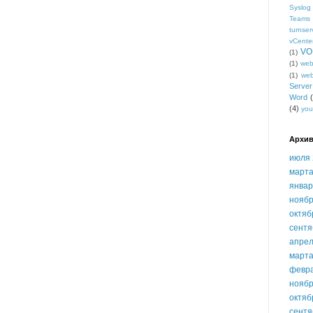
Syslog
Teams
turnser
vCente
VO
(1)
(1)
we
(1)
we
Serve
Word
(4)
you
Архив
июля 
марта
январ
ноябр
октяб
сентя
апрел
марта
февр
ноябр
октяб
сентя