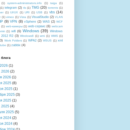
(1)
system-administrators.info
(1)
taiga
(1)
TMG
(20)
telegram
(2)
(1)
tls
(1)
torrents
(1)
vbs
(14)
ver
(1)
UI/UX
(1)
URI
(1)
USB
(1)
VisualStudio
(2)
r
(1)
vimeo
(1)
Vista
(1)
VLAN
IP
(9)
VPN
(8)
vSphere
(2)
WAS
(2)
WCF
web-сервис
(6)
b
(1)
web-камеры
(1)
webcam
Windows
(39)
wifi
(6)
Windows
bmin
(1)
r 2012 R2
(3)
Windows8
(1)
wmi
(1)
WMS
(1)
(3)
WPA2
(2)
xml
Work Folders
(1)
WSUS
(1)
zabbix
(4)
tube
(1)
 блога
2026
(1)
 2026
(2)
я 2026
(1)
я 2025
(8)
ря 2025
(1)
бря 2025
(3)
я 2025
(1)
 2025
(4)
аля 2025
(5)
я 2024
(2)
ря 2024
(4)
бря 2024
(1)