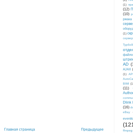
(1)
пр
(12)
П
(10)
р
ржака
серве
обору
ск
(1)
сервер
Турбо9
отде
файло
штри
AD
(
AJAX
(1)
AP
AutoC
BIMI
(1
(11)
Author
commun
Dlink
(16)
d
eBay
eventl
(12
Главная страница
Предыдущее
ffmpeg