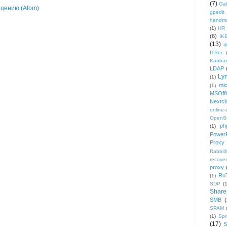
(7)
Gal
щению (Atom)
gpedit
handm
(1)
HR
(6)
IK
(13)
i
ITSec
Kanba
LDAP
Ly
(1)
mic
(1)
MSOffi
Nextcl
online
OpenS
ph
(1)
PowerP
Proxy
Rabbi
recover
proxy
Ru
(1)
SDP
(
Share
SMB
(
SPAM
(1)
Sp
(17)