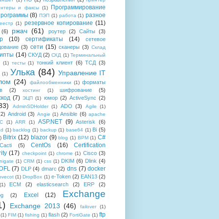
Программирование
интеры и факсы
(1)
рограммы
(8)
разное
ПЭП
(1)
работа
(1)
резервное копирование
(11)
еестр
(1)
ржач
(61)
(6)
роутер
(2)
Сайты
(3)
р
(10)
сертификаты
(14)
сетевое
сети
(15)
дование
(3)
сканеры
(3)
Склад
рипты
(14)
СКУД
(2)
СХД
(1)
Терминальный
тонкий клиент
(6)
ТСД
(3)
(1)
тесты
(1)
Улька
(84)
Управление IT
(1)
лом
(24)
форматы
файлообменники
(1)
в
(2)
шифрование
(5)
хостинг
(1)
хкод
(7)
юмор
(2)
ActiveSync
(2)
ЭЦП
(1)
33)
ADO
(3)
AdminSDHolder
(1)
Agile
(1)
(2)
Android
(3)
Ansible
(6)
Angie
(1)
apache
ASP.NET
(9)
Asterisk
(6)
C
(1)
ARR
(1)
Bi
(5)
ad
(1)
backlog
(1)
backup
(1)
base64
(1)
Bitrix
(12)
blazor
(9)
C#
)
blog
(1)
BPM
(1)
CentOs
(16)
Certification
Cacti
(5)
ity
(17)
Cisco
(3)
checkpoint
(1)
chrome
(1)
DKIM
(6)
Dlink
(4)
igate
(1)
CRM
(1)
css
(1)
 DFL
(7)
dns
(7)
docker
DLP
(4)
dmarc
(2)
e-Token
(2)
EAN13
(2)
ovecot
(1)
DropBox
(1)
ECM
(2)
elasticsearch
(2)
ERP
(2)
(1)
Exchange
Excel
(12)
og
(2)
1)
Exchange 2013
(46)
failover
(1)
ftp
flash
(2)
(1)
FIM
(1)
fishing
(1)
FortiGate
(1)