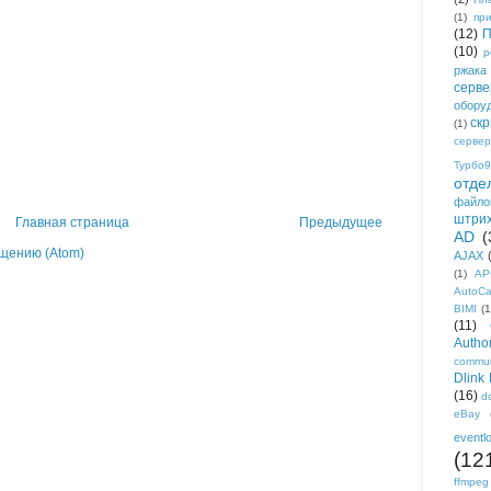
(1)
пр
(12)
П
(10)
р
ржака
серве
обору
ск
(1)
сервер
Турбо9
отде
файло
штри
Главная страница
Предыдущее
AD
(
щению (Atom)
AJAX
(1)
AP
AutoC
BIMI
(1
(11)
Author
commun
Dlink
(16)
d
eBay
eventl
(12
ffmpeg