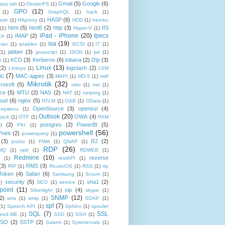
Gmail
(5)
Google
(6)
axy tab
(1)
GlusterFS
(1)
GPO
(12)
(1)
GraphQL
(1)
hack
(1)
HASP
(6)
ade
(1)
HAproxy
(1)
HDD
(1)
heroku
html
(5)
html5
(2)
http
(3)
IIS
(1)
Hyper-V
(1)
iPad - iPhone
(20)
Ipecs
IMAP
(2)
EA
(1)
isa
(19)
psec
(1)
iptables
(1)
iSCSI
(1)
IT
(1)
jabber
(3)
(1)
javascript
(1)
JSON
(1)
jwt
(1)
KCD
(3)
Kerberos
(6)
kibana
(2)
l2tp
(3)
n
(1)
Linux
(13)
(2)
logstash
(2)
Linksys
(1)
LVM
nc
(7)
MAC-адрес
(3)
MAPI
(1)
MD-5
(1)
mdf
Mikrotik
(32)
rosoft
(5)
miro
(1)
msi
(1)
ce
(5)
MTU
(2)
NAS
(2)
NAT
(1)
netping
(1)
oud
(6)
nginx
(5)
NTLM
(1)
OAB
(1)
OData
(1)
OpenSource
(3)
openssl
(4)
-сервисы
(1)
Outlook
(20)
OWA
(4)
tack
(1)
OTP
(1)
PAM
p
(2)
postgres
(2)
PowerBI
(5)
PKI
(1)
powershell
(56)
oint
(2)
powerquery
(1)
(3)
R2
(2)
punto
(1)
PWA
(1)
QNAP
(1)
RDP
(26)
tMQ
(1)
raid
(1)
RDWEB
(1)
Redmine
(10)
reverse
(1)
restAPI
(1)
(3)
RMS
(3)
RIP
(1)
RouterOS
(1)
RSS
(1)
rtp
Token
(4)
Safari
(6)
Samsung
(1)
Scrum
(1)
security
(5)
sha1
(2)
1)
SEO
(1)
service
(1)
point
(11)
sip
(4)
Silverlight
(1)
skype
(1)
SNMP
(12)
2)
sms
(1)
smtp
(1)
SOAP
(1)
spf
(7)
(1)
Speech API
(1)
Sphinx
(1)
spooler
SQL
(7)
SSL
reed.ME
(1)
SSD
(1)
SSH
(1)
SSO
(2)
SSTP
(2)
Swarm
(1)
Sysinternals
(1)