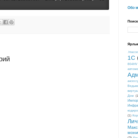
Обо 
Поиск
Ярлы
.htacc
1С
рий
804HV
автом
Адм
аксесс
Ведьм
виртуа
Дом
(1
Импор
Инфра
кодиро
(1)
Кор
Лич
Макс
мони
(2)
Пл