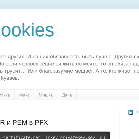
ookies
ее других. И на них обязанность быть лучше. Другим сх
о если человек решился жить по мечте, то он обязан в
ь трусит… Или благоразумие мешает. А те, кто живет по
 Куваев.
Улька
Макс
Мишка
Дача
Пр
R и PEM в PFX
n
 certificate.cer -inkey privateKey.key -ou