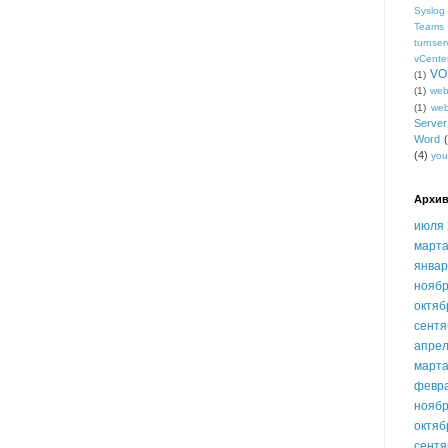
Syslog
Teams
turnser
vCente
VO
(1)
(1)
we
(1)
we
Serve
Word
(4)
you
Архив
июля 
марта
январ
ноябр
октяб
сентя
апрел
марта
февр
ноябр
октяб
сентя