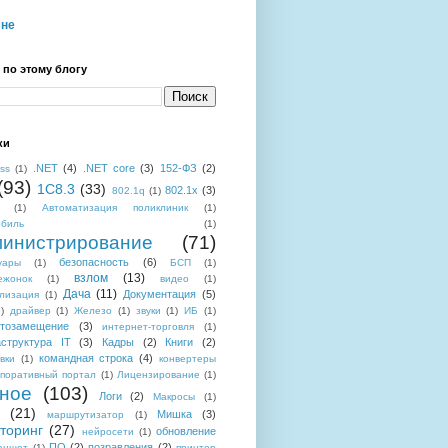
мне
 по этому блогу
ки
.NET
(4)
.NET core
(3)
152-ФЗ
(2)
ess
(1)
(93)
1C8.3
(33)
802.1x
(3)
802.1q
(1)
(1)
Автоматизация поликлиник
(1)
обиль
(1)
инистрирование
(71)
безопасность
(6)
уары
(1)
БСП
(1)
взлом
(13)
ежонок
(1)
видео
(1)
Дача
(11)
Документация
(5)
лизация
(1)
)
драйвер
(1)
Железо
(1)
звуки
(1)
ИБ
(1)
тозамещение
(3)
интернет-торговля
(1)
структура IT
(3)
Кадры
(2)
Книги
(2)
командная строка
(4)
вки
(1)
конвертеры
поративный портал
(1)
Лицензирование
(1)
ное
(103)
Логи
(2)
Макросы
(1)
(21)
Мишка
(3)
маршрутизатор
(1)
торинг
(27)
обновление
нейросети
(1)
ПО
(2)
позравления
(2)
аншет
(1)
принтер