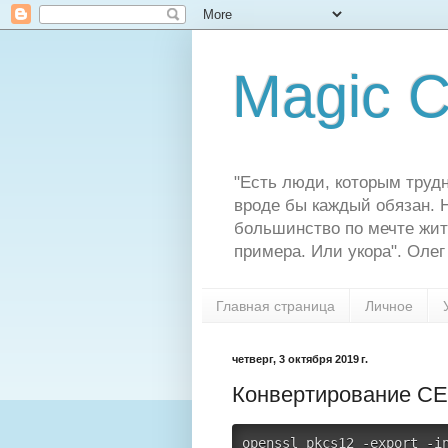
Magic C
"Есть люди, которым трудн
вроде бы каждый обязан. Н
большинство по мечте жит
примера. Или укора". Олег
Главная страница
Личное
четверг, 3 октября 2019 г.
Конвертирование CE
openssl pkcs12 -export -
i