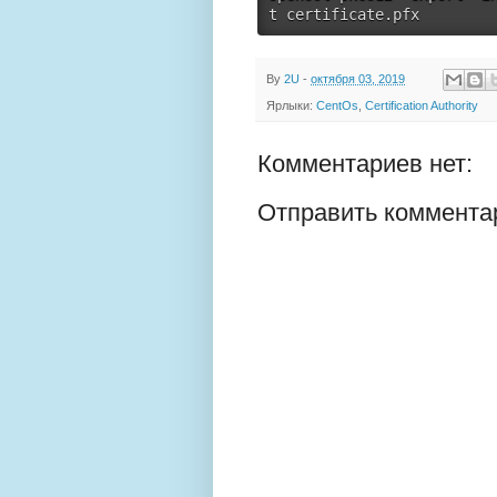
t certificate.pfx
By
2U
-
октября 03, 2019
Ярлыки:
CentOs
,
Certification Authority
Комментариев нет:
Отправить коммента