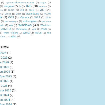
(1)
system-administrators.info
(1)
taiga
(1)
TMG
(20)
telegram
(2)
(1)
tls
(1)
torrents
(1)
vbs
(14)
ver
(1)
UI/UX
(1)
URI
(1)
USB
(1)
VisualStudio
(2)
r
(1)
vimeo
(1)
Vista
(1)
VLAN
IP
(9)
VPN
(8)
vSphere
(2)
WAS
(2)
WCF
web-сервис
(6)
b
(1)
web-камеры
(1)
webcam
Windows
(39)
wifi
(6)
Windows
bmin
(1)
r 2012 R2
(3)
Windows8
(1)
wmi
(1)
WMS
(1)
(3)
WPA2
(2)
xml
Work Folders
(1)
WSUS
(1)
zabbix
(4)
tube
(1)
 блога
2026
(1)
 2026
(2)
я 2026
(1)
я 2025
(8)
ря 2025
(1)
бря 2025
(3)
я 2025
(1)
 2025
(4)
аля 2025
(5)
я 2024
(2)
ря 2024
(4)
бря 2024
(1)