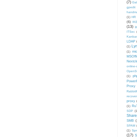
(7)
Gal
gpedit
handm
(1)
HR
(6)
IK
(13)
i
ITSec
Kanba
LDAP
Ly
(1)
mic
(1)
MSOffi
Nextcl
online
OpenS
ph
(1)
PowerP
Proxy
Rabbi
recover
proxy
Ru
(1)
SDP
(
Share
SMB
(
SPAM
(1)
Sp
(17)