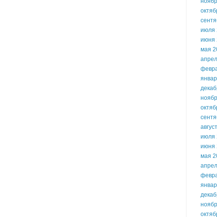
ноябр
октяб
сентя
июля 
июня 
мая 2
апрел
февр
январ
декаб
ноябр
октяб
сентя
авгус
июля 
июня 
мая 2
апрел
февр
январ
декаб
ноябр
октяб