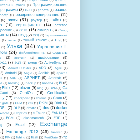
Программирование
интеры и факсы
(1)
рограммы
(8)
разное
ПЭП
(1)
работа
(1)
резервное копирование
(11)
еестр
(1)
ржач
(61)
(6)
роутер
(2)
Сайты
(3)
р
(10)
сертификаты
(14)
сетевое
сети
(15)
дование
(3)
сканеры
(3)
Склад
рипты
(14)
СКУД
(2)
СХД
(1)
Терминальный
тонкий клиент
(6)
ТСД
(3)
(1)
тесты
(1)
Улька
(84)
Управление IT
(1)
лом
(24)
форматы
файлообменники
(1)
в
(2)
шифрование
(5)
хостинг
(1)
хкод
(7)
юмор
(2)
ActiveSync
(2)
ЭЦП
(1)
33)
ADO
(3)
AdminSDHolder
(1)
Agile
(1)
(2)
Android
(3)
Ansible
(6)
Angie
(1)
apache
ASP.NET
(9)
Asterisk
(6)
C
(1)
ARR
(1)
Bi
(5)
ad
(1)
backlog
(1)
backup
(1)
base64
(1)
Bitrix
(12)
blazor
(9)
C#
)
blog
(1)
BPM
(1)
CentOs
(16)
Certification
Cacti
(5)
ity
(17)
Cisco
(3)
checkpoint
(1)
chrome
(1)
DKIM
(6)
Dlink
(4)
igate
(1)
CRM
(1)
css
(1)
 DFL
(7)
dns
(7)
docker
DLP
(4)
dmarc
(2)
e-Token
(2)
EAN13
(2)
ovecot
(1)
DropBox
(1)
ECM
(2)
elasticsearch
(2)
ERP
(2)
(1)
Exchange
Excel
(12)
og
(2)
1)
Exchange 2013
(46)
failover
(1)
ftp
flash
(2)
(1)
FIM
(1)
fishing
(1)
FortiGate
(1)