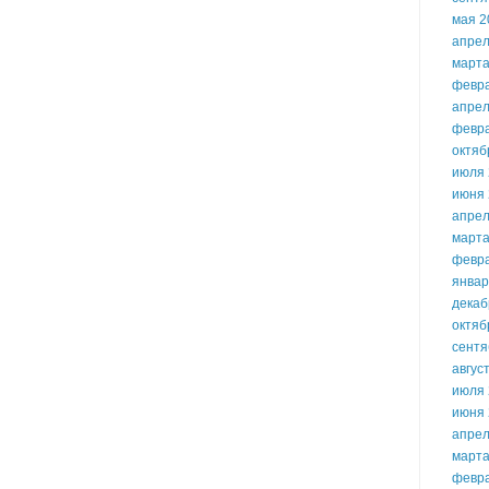
мая 2
апрел
марта
февр
апрел
февр
октяб
июля 
июня 
апрел
марта
февр
январ
декаб
октяб
сентя
авгус
июля 
июня 
апрел
марта
февр