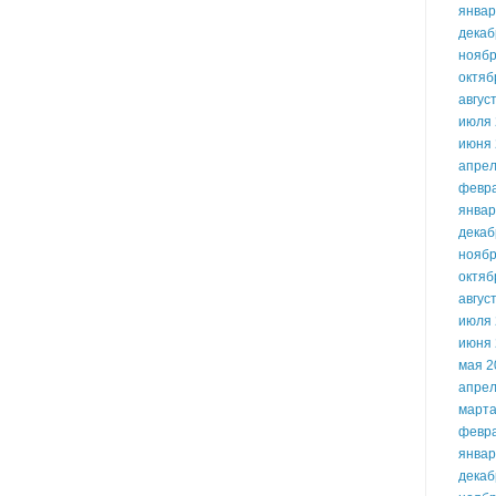
январ
декаб
ноябр
октяб
авгус
июля 
июня 
апрел
февр
январ
декаб
ноябр
октяб
авгус
июля 
июня 
мая 2
апрел
марта
февр
январ
декаб