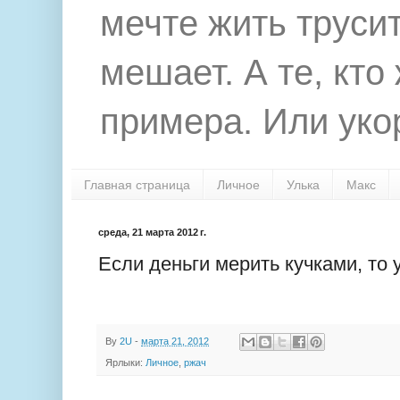
мечте жить труси
мешает. А те, кто
примера. Или укор
Главная страница
Личное
Улька
Макс
среда, 21 марта 2012 г.
Если деньги мерить кучками, то
By
2U
-
марта 21, 2012
Ярлыки:
Личное
,
ржач