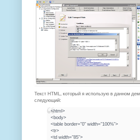
Текст HTML, который я использую в данном де
следующий:
<html>
<body>
<table border="0" width="100%">
<tr>
<td width="85">