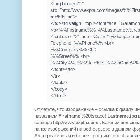
<img border="1"
src="http://www.expta.com/images/%%F
me%%.jpg">
</td><td valign="top"><font face="Garamo
<b>%%Firstname%% %%Lastname%%</b>
<font size="2" face="Calibri">%%departm
Telephone: %%Phone%% <br>
%%Company%% <br>
%%Street%% <br>
%%City%%, %%State%% %%ZipCode%%
</font></td>
</tr>
</table>
</body>
</html>
Отметьте, что изображение – ссылка к файлу J
названием
Firstname
[%20(space)]
Lastname.jpg
сервере http://www.expta.com/ . Каждый пользо
папке изображений на веб-сервере в данном фо
Альтернативным и более простым способ являе