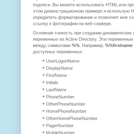
подписи. Вы можете использовать HTML или про
этом демонстрационном примере я использую H
определять форматирование и позволяет мне с
ссылку к фотографии на веб-сервере.
Основная тонкость при создании динамических 
переменных из Active Directory. Эти переменн
между символами
%%
. Например,
%%firstname
доступных переменных:
UserLogonName
DisplayName
FirstName
Initials
LastName
PhoneNumber
OtherPhoneNumber
HomePhoneNumber
OtherHomePhoneNumber
PagerNumber
MobileNumber