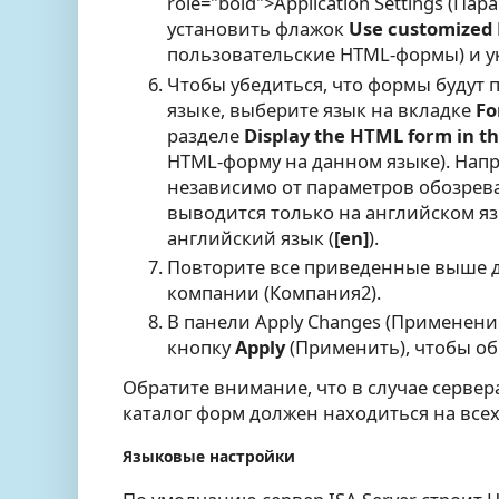
role="bold">Application Settings (П
установить флажок
Use customized
пользовательские HTML-формы) и ук
Чтобы убедиться, что формы будут 
языке, выберите язык на вкладке
Fo
разделе
Display the HTML form in t
HTML-форму на данном языке). Напр
независимо от параметров обозрев
выводится только на английском я
английский язык (
[en]
).
Повторите все приведенные выше д
компании (Компания2).
В панели Apply Changes (Применен
кнопку
Apply
(Применить), чтобы о
Обратите внимание, что в случае сервера I
каталог форм должен находиться на всех 
Языковые настройки