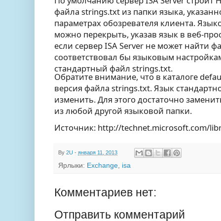
По умолчанию сервер ISA Server строи
файла strings.txt из папки языка, указан
параметрах обозревателя клиента. Язык
можно перекрыть, указав язык в веб-про
если сервер ISA Server не может найти фа
соответствовал бы языковым настройкам
стандартный файл strings.txt.
Обратите внимание, что в каталоге defau
версия файла strings.txt. Язык стандартн
изменить. Для этого достаточно замени
из любой другой языковой папки.
Источник: http://technet.microsoft.com/li
By
2U
-
января 11, 2013
Ярлыки:
Exchange
,
isa
Комментариев нет:
Отправить комментарий