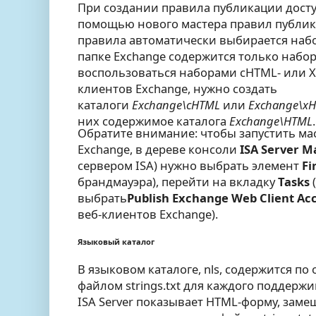
При создании правила публикации доступ
помощью нового мастера правил публика
правила автоматически выбирается набо
папке Exchange содержится только набо
воспользоваться наборами cHTML- или X
клиентов Exchange, нужно создать
каталоги
Exchange\cHTML
или
Exchange\x
них содержимое каталога
Exchange\HTML
.
Обратите внимание: чтобы запустить ма
Exchange, в дереве консоли
ISA Server 
сервером ISA) нужно выбрать элемент
Fi
брандмауэра), перейти на вкладку
Tasks
(
выбрать
Publish Exchange Web Client Ac
веб-клиентов Exchange).
Языковый каталог
В языковом каталоге, nls, содержится по
файлом strings.txt для каждого поддержи
ISA Server показывает HTML-форму, зам