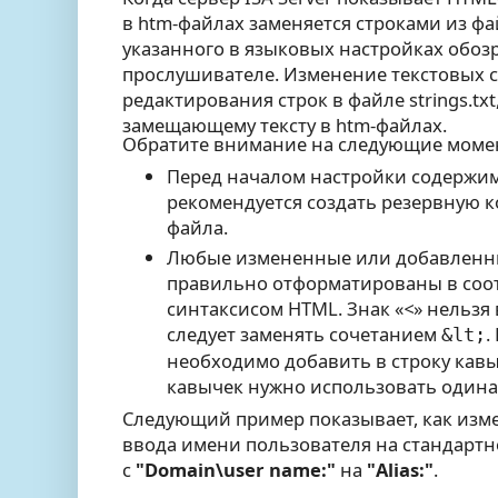
в htm-файлах заменяется строками из файл
указанного в языковых настройках обозр
прослушивателе. Изменение текстовых с
редактирования строк в файле strings.tx
замещающему тексту в htm-файлах.
Обратите внимание на следующие моме
Перед началом настройки содержимо
рекомендуется создать резервную 
файла.
Любые измененные или добавленн
правильно отформатированы в соот
синтаксисом HTML. Знак «
<
» нельзя
следует заменять сочетанием
.
&lt;
необходимо добавить в строку кав
кавычек нужно использовать один
Следующий пример показывает, как изме
ввода имени пользователя на стандартн
с
"Domain\user name:"
на
"Alias:"
.