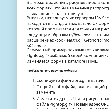
Вы можете заменить рисунок либо в кон
всех формах, чтобы изменения распрост
ссылающиеся на этот рисунок.
Рисунки, используемые сервером ISA Ser
находятся в стандартных каталогах форм 
который применяется для ссылки на рис
следующим образом (<
filename
> — это и
расширение): /cookieauth.dll?GetPic?fo
<
filename
>.
Следующий пример показывает, как зам
<lgntop.gif> эмблемой своей компании <л
изменяется форма в каталоге HTML.
Чтобы заменить рисунок эмблемы
Скопируйте файл лого.gif в каталог
Откройте htm-файл, включающий ри
заменить.
Измените адрес URL для рисунка, 
файла <lgntop.gif>. Новый адрес UR