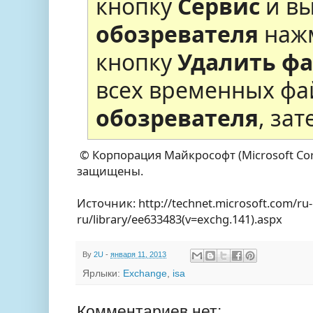
кнопку
Сервис
и вы
обозревателя
нажм
кнопку
Удалить ф
всех временных фай
обозревателя
, за
© Корпорация Майкрософт (Microsoft Corp
защищены.
Источник: http://technet.microsoft.com/ru-
ru/library/ee633483(v=exchg.141).aspx
By
2U
-
января 11, 2013
Ярлыки:
Exchange
,
isa
Комментариев нет: