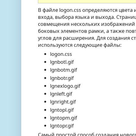
В файле logon.css определяются цвета 
входа, выбора языка и выхода. Страни
совмещения нескольких изображений д
боковых элементов рамки, а также по
углов для расширения. Для создания с
используются следующие файлы:
logon.css
lgnbotl.gif
lgnbotm.gif
lgnbotr.gif
lgnexlogo.gif
lgnleft.gif
lgnright.gif
lgntopl.gif
lgntopm.gif
lgntopr.gif
Самый простой способ создания новог