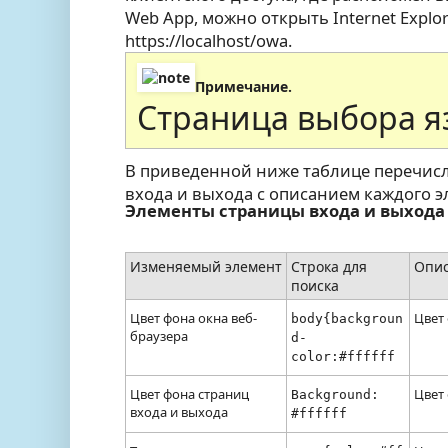
Web App, можно открыть Internet Explor
https://localhost/owa.
Примечание.
Страница выбора яз
В приведенной ниже таблице перечис
входа и выхода с описанием каждого э
Элементы страницы входа и выхода
Изменяемый элемент
Строка для
Опи
поиска
Цвет фона окна веб-
Цвет 
body{backgroun
браузера
d-
color:#ffffff
Цвет фона страниц
Цвет
Background:
входа и выхода
#ffffff