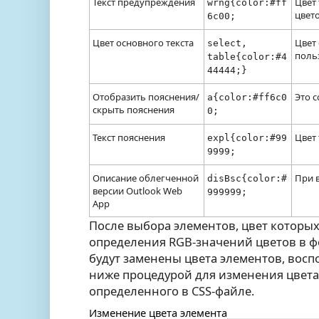
Текст предупреждения
Цвет
wrng{color:#ff
цвет
6c00;
Цвет основного текста
Цвет
select,
польз
table{color:#4
44444;}
Отобразить пояснения/
Это 
a{color:#ff6c0
скрыть пояснения
0;
Текст пояснения
Цвет
expl{color:#99
9999;
Описание облегченной
При 
disBsc{color:#
версии Outlook Web
999999;
App
После выбора элементов, цвет которы
определения RGB-значений цветов в 
будут заменены цвета элементов, вос
ниже процедурой для изменения цвета
определенного в CSS-файле.
Изменение цвета элемента