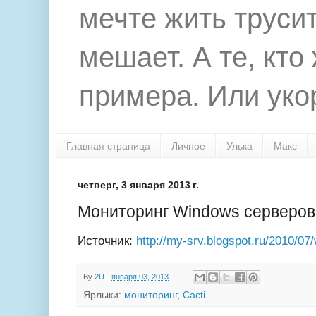
мечте жить труси
мешает. А те, кто
примера. Или укор
Главная страница
Личное
Улька
Макс
четверг, 3 января 2013 г.
Мониторинг Windows серверо
Источник:
http://my-srv.blogspot.ru/2010/
By
2U
-
января 03, 2013
Ярлыки:
мониторинг
,
Cacti