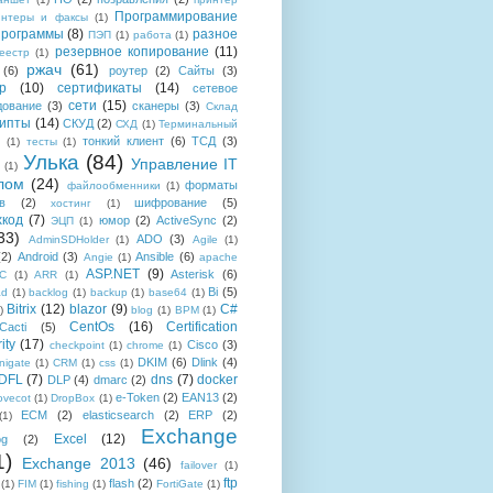
Программирование
интеры и факсы
(1)
рограммы
(8)
разное
ПЭП
(1)
работа
(1)
резервное копирование
(11)
еестр
(1)
ржач
(61)
(6)
роутер
(2)
Сайты
(3)
р
(10)
сертификаты
(14)
сетевое
сети
(15)
дование
(3)
сканеры
(3)
Склад
рипты
(14)
СКУД
(2)
СХД
(1)
Терминальный
тонкий клиент
(6)
ТСД
(3)
(1)
тесты
(1)
Улька
(84)
Управление IT
(1)
лом
(24)
форматы
файлообменники
(1)
в
(2)
шифрование
(5)
хостинг
(1)
хкод
(7)
юмор
(2)
ActiveSync
(2)
ЭЦП
(1)
33)
ADO
(3)
AdminSDHolder
(1)
Agile
(1)
(2)
Android
(3)
Ansible
(6)
Angie
(1)
apache
ASP.NET
(9)
Asterisk
(6)
C
(1)
ARR
(1)
Bi
(5)
ad
(1)
backlog
(1)
backup
(1)
base64
(1)
Bitrix
(12)
blazor
(9)
C#
)
blog
(1)
BPM
(1)
CentOs
(16)
Certification
Cacti
(5)
ity
(17)
Cisco
(3)
checkpoint
(1)
chrome
(1)
DKIM
(6)
Dlink
(4)
igate
(1)
CRM
(1)
css
(1)
 DFL
(7)
dns
(7)
docker
DLP
(4)
dmarc
(2)
e-Token
(2)
EAN13
(2)
ovecot
(1)
DropBox
(1)
ECM
(2)
elasticsearch
(2)
ERP
(2)
(1)
Exchange
Excel
(12)
og
(2)
1)
Exchange 2013
(46)
failover
(1)
ftp
flash
(2)
(1)
FIM
(1)
fishing
(1)
FortiGate
(1)