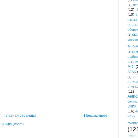
(1)
пр
(12)
П
(10)
р
ржака
серве
обору
ск
(1)
сервер
Турбо9
отде
файло
штри
AD
(
AJAX
(1)
AP
AutoC
BIMI
(1
(11)
Author
commun
Dlink
(16)
d
Главная страница
Предыдущее
eBay
eventl
щению (Atom)
(12
ffmpeg