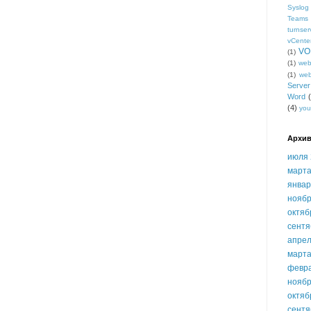
Syslog
Teams
turnser
vCente
VO
(1)
(1)
we
(1)
we
Serve
Word
(4)
you
Архив
июля 
марта
январ
ноябр
октяб
сентя
апрел
марта
февр
ноябр
октяб
сентя