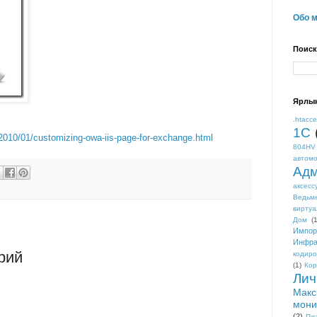
Обо 
Поиск
Ярлы
.htacc
1С
/2010/01/customizing-owa-iis-page-for-exchange.html
804HV
автом
Адм
аксесс
Ведьм
виртуа
Дом
(1
Импор
Инфра
рий
кодиро
(1)
Кор
Лич
Макс
мони
(2)
Пл