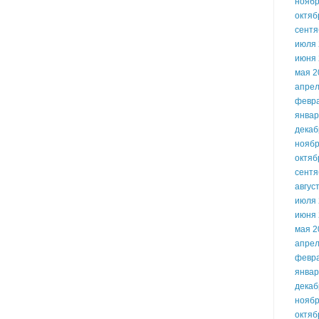
ноябр
октяб
сентя
июля 
июня 
мая 2
апрел
февр
январ
декаб
ноябр
октяб
сентя
авгус
июля 
июня 
мая 2
апрел
февр
январ
декаб
ноябр
октяб