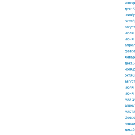
январ
декаб
ноябр
октяб
авгус
июля 
июня 
апрел
февр
январ
декаб
ноябр
октяб
авгус
июля 
июня 
мая 2
апрел
марта
февр
январ
декаб