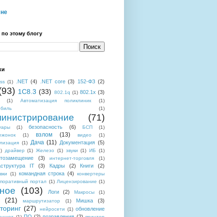
мне
 по этому блогу
ки
.NET
(4)
.NET core
(3)
152-ФЗ
(2)
ess
(1)
(93)
1C8.3
(33)
802.1x
(3)
802.1q
(1)
(1)
Автоматизация поликлиник
(1)
обиль
(1)
инистрирование
(71)
безопасность
(6)
уары
(1)
БСП
(1)
взлом
(13)
ежонок
(1)
видео
(1)
Дача
(11)
Документация
(5)
лизация
(1)
)
драйвер
(1)
Железо
(1)
звуки
(1)
ИБ
(1)
тозамещение
(3)
интернет-торговля
(1)
структура IT
(3)
Кадры
(2)
Книги
(2)
командная строка
(4)
вки
(1)
конвертеры
поративный портал
(1)
Лицензирование
(1)
ное
(103)
Логи
(2)
Макросы
(1)
(21)
Мишка
(3)
маршрутизатор
(1)
торинг
(27)
обновление
нейросети
(1)
ПО
(2)
позравления
(2)
аншет
(1)
принтер