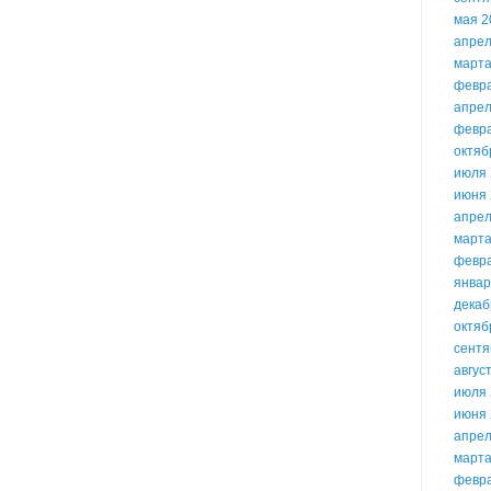
мая 2
апрел
марта
февр
апрел
февр
октяб
июля 
июня 
апрел
марта
февр
январ
декаб
октяб
сентя
авгус
июля 
июня 
апрел
марта
февр