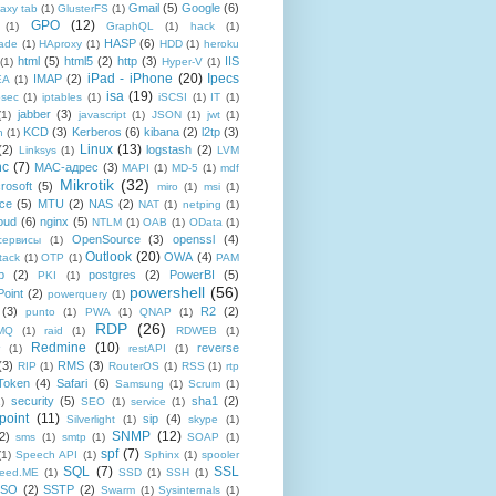
Gmail
(5)
Google
(6)
axy tab
(1)
GlusterFS
(1)
GPO
(12)
(1)
GraphQL
(1)
hack
(1)
HASP
(6)
ade
(1)
HAproxy
(1)
HDD
(1)
heroku
html
(5)
html5
(2)
http
(3)
IIS
(1)
Hyper-V
(1)
iPad - iPhone
(20)
Ipecs
IMAP
(2)
EA
(1)
isa
(19)
psec
(1)
iptables
(1)
iSCSI
(1)
IT
(1)
jabber
(3)
(1)
javascript
(1)
JSON
(1)
jwt
(1)
KCD
(3)
Kerberos
(6)
kibana
(2)
l2tp
(3)
n
(1)
Linux
(13)
(2)
logstash
(2)
Linksys
(1)
LVM
nc
(7)
MAC-адрес
(3)
MAPI
(1)
MD-5
(1)
mdf
Mikrotik
(32)
rosoft
(5)
miro
(1)
msi
(1)
ce
(5)
MTU
(2)
NAS
(2)
NAT
(1)
netping
(1)
oud
(6)
nginx
(5)
NTLM
(1)
OAB
(1)
OData
(1)
OpenSource
(3)
openssl
(4)
-сервисы
(1)
Outlook
(20)
OWA
(4)
tack
(1)
OTP
(1)
PAM
p
(2)
postgres
(2)
PowerBI
(5)
PKI
(1)
powershell
(56)
oint
(2)
powerquery
(1)
(3)
R2
(2)
punto
(1)
PWA
(1)
QNAP
(1)
RDP
(26)
tMQ
(1)
raid
(1)
RDWEB
(1)
Redmine
(10)
reverse
(1)
restAPI
(1)
(3)
RMS
(3)
RIP
(1)
RouterOS
(1)
RSS
(1)
rtp
Token
(4)
Safari
(6)
Samsung
(1)
Scrum
(1)
security
(5)
sha1
(2)
1)
SEO
(1)
service
(1)
point
(11)
sip
(4)
Silverlight
(1)
skype
(1)
SNMP
(12)
2)
sms
(1)
smtp
(1)
SOAP
(1)
spf
(7)
(1)
Speech API
(1)
Sphinx
(1)
spooler
SQL
(7)
SSL
reed.ME
(1)
SSD
(1)
SSH
(1)
SSO
(2)
SSTP
(2)
Swarm
(1)
Sysinternals
(1)