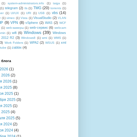
(1)
system-administrators.info
(1)
taiga
(1)
TMG
(20)
telegram
(2)
(1)
tls
(1)
torrents
(1)
vbs
(14)
ver
(1)
UI/UX
(1)
URI
(1)
USB
(1)
VisualStudio
(2)
r
(1)
vimeo
(1)
Vista
(1)
VLAN
IP
(9)
VPN
(8)
vSphere
(2)
WAS
(2)
WCF
web-сервис
(6)
b
(1)
web-камеры
(1)
webcam
Windows
(39)
wifi
(6)
Windows
bmin
(1)
r 2012 R2
(3)
Windows8
(1)
wmi
(1)
WMS
(1)
(3)
WPA2
(2)
xml
Work Folders
(1)
WSUS
(1)
zabbix
(4)
tube
(1)
 блога
2026
(1)
 2026
(2)
я 2026
(1)
я 2025
(8)
ря 2025
(1)
бря 2025
(3)
я 2025
(1)
 2025
(4)
аля 2025
(5)
я 2024
(2)
ря 2024
(4)
бря 2024
(1)