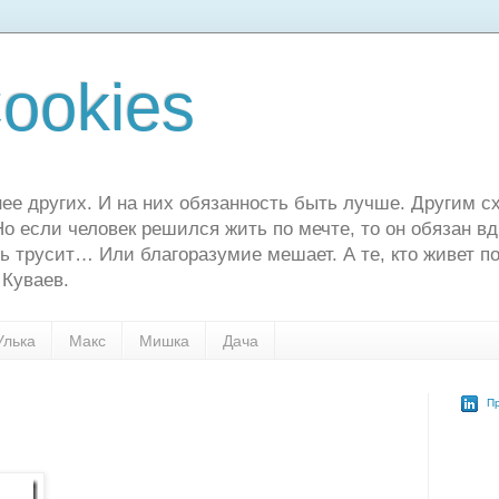
ookies
ее других. И на них обязанность быть лучше. Другим сх
о если человек решился жить по мечте, то он обязан в
ь трусит… Или благоразумие мешает. А те, кто живет по
 Куваев.
Улька
Макс
Мишка
Дача
Пр