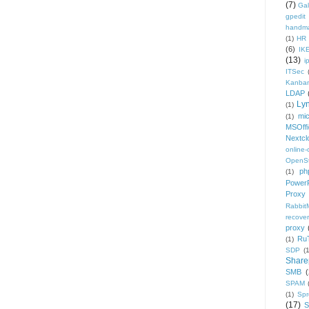
(7)
Gal
gpedit
handm
(1)
HR
(6)
IK
(13)
i
ITSec
Kanba
LDAP
Ly
(1)
mic
(1)
MSOffi
Nextcl
online
OpenS
ph
(1)
PowerP
Proxy
Rabbi
recover
proxy
Ru
(1)
SDP
(
Share
SMB
(
SPAM
(1)
Sp
(17)