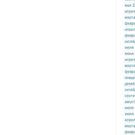
мая 2
апрел
марта
февр
апрел
февр
октяб
июля 
июня 
апрел
марта
февр
январ
декаб
октяб
сентя
авгус
июля 
июня 
апрел
марта
февр