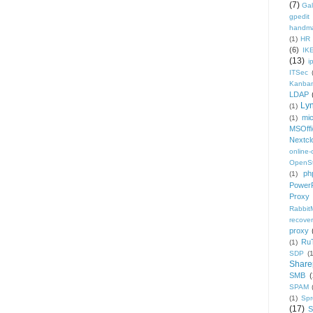
(7)
Gal
gpedit
handm
(1)
HR
(6)
IK
(13)
i
ITSec
Kanba
LDAP
Ly
(1)
mic
(1)
MSOffi
Nextcl
online
OpenS
ph
(1)
PowerP
Proxy
Rabbi
recover
proxy
Ru
(1)
SDP
(
Share
SMB
(
SPAM
(1)
Sp
(17)