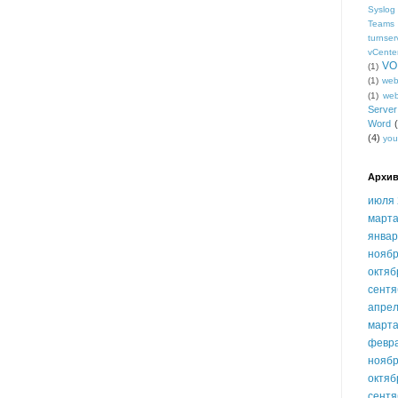
Syslog
Teams
turnser
vCente
VO
(1)
(1)
we
(1)
we
Serve
Word
(4)
you
Архив
июля 
марта
январ
ноябр
октяб
сентя
апрел
марта
февр
ноябр
октяб
сентя