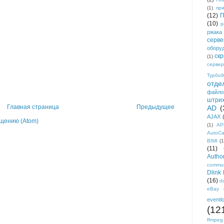
(1)
пр
(12)
П
(10)
р
ржака
серве
обору
ск
(1)
сервер
Турбо9
отде
файло
штри
Главная страница
Предыдущее
AD
(
AJAX
щению (Atom)
(1)
AP
AutoC
BIMI
(1
(11)
Author
commun
Dlink
(16)
d
eBay
eventl
(12
ffmpeg