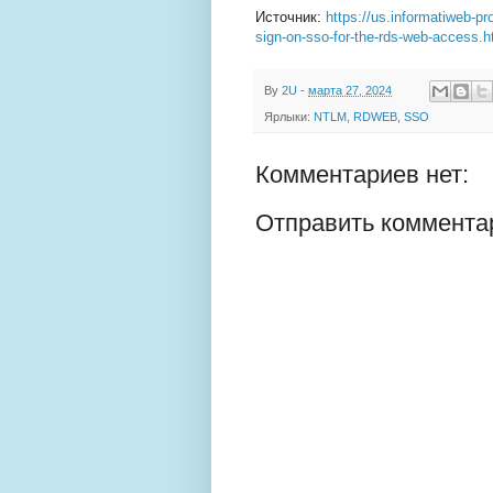
Источник:
https://us.informatiweb-p
sign-on-sso-for-the-rds-web-access.h
By
2U
-
марта 27, 2024
Ярлыки:
NTLM
,
RDWEB
,
SSO
Комментариев нет:
Отправить коммента