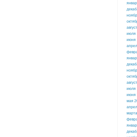
январ
декаб
ноябр
октяб
авгус
июля 
июня 
апрел
февр
январ
декаб
ноябр
октяб
авгус
июля 
июня 
мая 2
апрел
марта
февр
январ
декаб