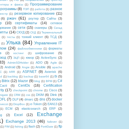
Программирование
интеры и факсы
(1)
рограммы
(8)
разное
ПЭП
(1)
работа
(1)
резервное копирование
(11)
еестр
(1)
ржач
(61)
(6)
роутер
(2)
Сайты
(3)
р
(10)
сертификаты
(14)
сетевое
сети
(15)
дование
(3)
сканеры
(3)
Склад
рипты
(14)
СКУД
(2)
СХД
(1)
Терминальный
тонкий клиент
(6)
ТСД
(3)
(1)
тесты
(1)
Улька
(84)
Управление IT
(1)
лом
(24)
форматы
файлообменники
(1)
в
(2)
шифрование
(5)
хостинг
(1)
хкод
(7)
юмор
(2)
ActiveSync
(2)
ЭЦП
(1)
33)
ADO
(3)
AdminSDHolder
(1)
Agile
(1)
(2)
Android
(3)
Ansible
(6)
Angie
(1)
apache
ASP.NET
(9)
Asterisk
(6)
C
(1)
ARR
(1)
Bi
(5)
ad
(1)
backlog
(1)
backup
(1)
base64
(1)
Bitrix
(12)
blazor
(9)
C#
)
blog
(1)
BPM
(1)
CentOs
(16)
Certification
Cacti
(5)
ity
(17)
Cisco
(3)
checkpoint
(1)
chrome
(1)
DKIM
(6)
Dlink
(4)
igate
(1)
CRM
(1)
css
(1)
 DFL
(7)
dns
(7)
docker
DLP
(4)
dmarc
(2)
e-Token
(2)
EAN13
(2)
ovecot
(1)
DropBox
(1)
ECM
(2)
elasticsearch
(2)
ERP
(2)
(1)
Exchange
Excel
(12)
og
(2)
1)
Exchange 2013
(46)
failover
(1)
ftp
flash
(2)
(1)
FIM
(1)
fishing
(1)
FortiGate
(1)