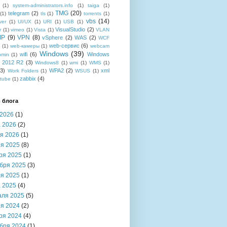
(1)
system-administrators.info
(1)
taiga
(1)
TMG
(20)
telegram
(2)
(1)
tls
(1)
torrents
(1)
vbs
(14)
ver
(1)
UI/UX
(1)
URI
(1)
USB
(1)
VisualStudio
(2)
r
(1)
vimeo
(1)
Vista
(1)
VLAN
IP
(9)
VPN
(8)
vSphere
(2)
WAS
(2)
WCF
web-сервис
(6)
b
(1)
web-камеры
(1)
webcam
Windows
(39)
wifi
(6)
Windows
bmin
(1)
r 2012 R2
(3)
Windows8
(1)
wmi
(1)
WMS
(1)
(3)
WPA2
(2)
xml
Work Folders
(1)
WSUS
(1)
zabbix
(4)
tube
(1)
 блога
2026
(1)
 2026
(2)
я 2026
(1)
я 2025
(8)
ря 2025
(1)
бря 2025
(3)
я 2025
(1)
 2025
(4)
аля 2025
(5)
я 2024
(2)
ря 2024
(4)
бря 2024
(1)