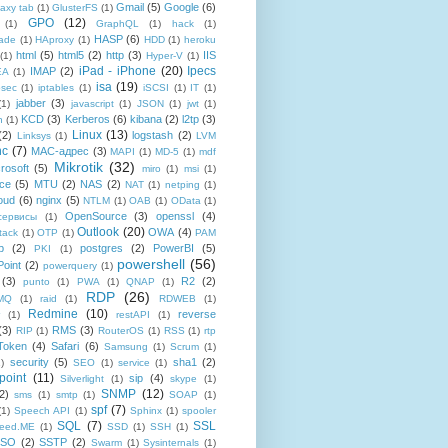
Gmail
(5)
Google
(6)
axy tab
(1)
GlusterFS
(1)
GPO
(12)
(1)
GraphQL
(1)
hack
(1)
HASP
(6)
ade
(1)
HAproxy
(1)
HDD
(1)
heroku
html
(5)
html5
(2)
http
(3)
IIS
(1)
Hyper-V
(1)
iPad - iPhone
(20)
Ipecs
IMAP
(2)
EA
(1)
isa
(19)
psec
(1)
iptables
(1)
iSCSI
(1)
IT
(1)
jabber
(3)
(1)
javascript
(1)
JSON
(1)
jwt
(1)
KCD
(3)
Kerberos
(6)
kibana
(2)
l2tp
(3)
n
(1)
Linux
(13)
(2)
logstash
(2)
Linksys
(1)
LVM
nc
(7)
MAC-адрес
(3)
MAPI
(1)
MD-5
(1)
mdf
Mikrotik
(32)
rosoft
(5)
miro
(1)
msi
(1)
ce
(5)
MTU
(2)
NAS
(2)
NAT
(1)
netping
(1)
oud
(6)
nginx
(5)
NTLM
(1)
OAB
(1)
OData
(1)
OpenSource
(3)
openssl
(4)
-сервисы
(1)
Outlook
(20)
OWA
(4)
tack
(1)
OTP
(1)
PAM
p
(2)
postgres
(2)
PowerBI
(5)
PKI
(1)
powershell
(56)
oint
(2)
powerquery
(1)
(3)
R2
(2)
punto
(1)
PWA
(1)
QNAP
(1)
RDP
(26)
tMQ
(1)
raid
(1)
RDWEB
(1)
Redmine
(10)
reverse
(1)
restAPI
(1)
(3)
RMS
(3)
RIP
(1)
RouterOS
(1)
RSS
(1)
rtp
Token
(4)
Safari
(6)
Samsung
(1)
Scrum
(1)
security
(5)
sha1
(2)
1)
SEO
(1)
service
(1)
point
(11)
sip
(4)
Silverlight
(1)
skype
(1)
SNMP
(12)
2)
sms
(1)
smtp
(1)
SOAP
(1)
spf
(7)
(1)
Speech API
(1)
Sphinx
(1)
spooler
SQL
(7)
SSL
reed.ME
(1)
SSD
(1)
SSH
(1)
SSO
(2)
SSTP
(2)
Swarm
(1)
Sysinternals
(1)