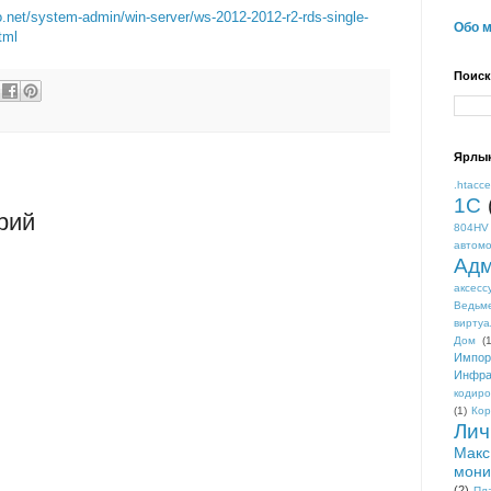
ro.net/system-admin/win-server/ws-2012-2012-r2-rds-single-
Обо 
tml
Поиск
Ярлы
.htacc
1С
рий
804HV
автом
Адм
аксесс
Ведьм
виртуа
Дом
(1
Импор
Инфра
кодиро
(1)
Кор
Лич
Макс
мони
(2)
Пл