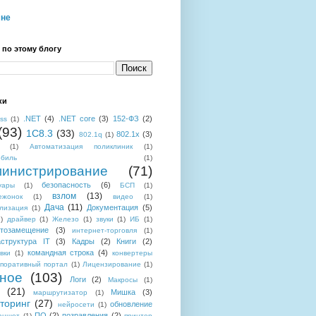
мне
 по этому блогу
ки
.NET
(4)
.NET core
(3)
152-ФЗ
(2)
ess
(1)
(93)
1C8.3
(33)
802.1x
(3)
802.1q
(1)
(1)
Автоматизация поликлиник
(1)
обиль
(1)
инистрирование
(71)
безопасность
(6)
уары
(1)
БСП
(1)
взлом
(13)
ежонок
(1)
видео
(1)
Дача
(11)
Документация
(5)
лизация
(1)
)
драйвер
(1)
Железо
(1)
звуки
(1)
ИБ
(1)
тозамещение
(3)
интернет-торговля
(1)
структура IT
(3)
Кадры
(2)
Книги
(2)
командная строка
(4)
вки
(1)
конвертеры
поративный портал
(1)
Лицензирование
(1)
ное
(103)
Логи
(2)
Макросы
(1)
(21)
Мишка
(3)
маршрутизатор
(1)
торинг
(27)
обновление
нейросети
(1)
ПО
(2)
позравления
(2)
аншет
(1)
принтер