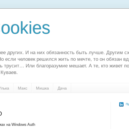
ookies
ее других. И на них обязанность быть лучше. Другим сх
о если человек решился жить по мечте, то он обязан в
ь трусит… Или благоразумие мешает. А те, кто живет по
 Куваев.
Улька
Макс
Мишка
Дача
Пр
O
ах на Windows Auth