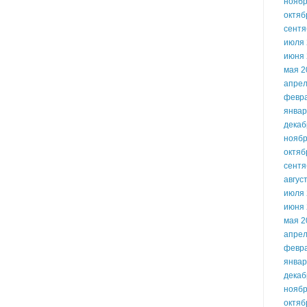
ноябр
октяб
сентя
июля 
июня 
мая 2
апрел
февр
январ
декаб
ноябр
октяб
сентя
авгус
июля 
июня 
мая 2
апрел
февр
январ
декаб
ноябр
октяб