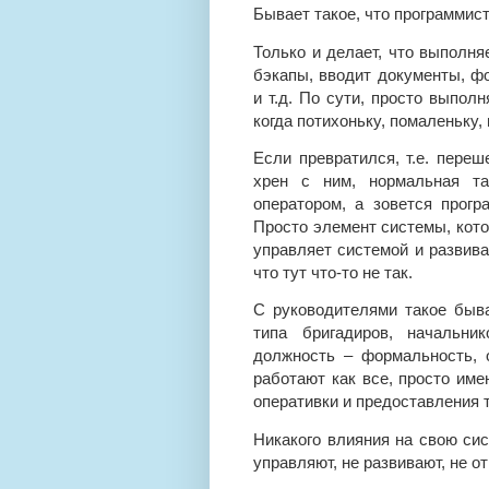
Бывает такое, что программист
Только и делает, что выполня
бэкапы, вводит документы, фо
и т.д. По сути, просто выпол
когда потихоньку, помаленьку,
Если превратился, т.е. переш
хрен с ним, нормальная та
оператором, а зовется прогр
Просто элемент системы, кото
управляет системой и развивае
что тут что-то не так.
С руководителями такое быв
типа бригадиров, начальни
должность – формальность, 
работают как все, просто име
оперативки и предоставления 
Никакого влияния на свою сис
управляют, не развивают, не от