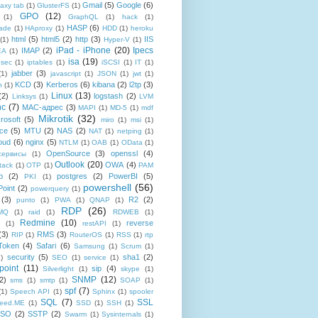
Gmail
(5)
Google
(6)
axy tab
(1)
GlusterFS
(1)
GPO
(12)
(1)
GraphQL
(1)
hack
(1)
HASP
(6)
ade
(1)
HAproxy
(1)
HDD
(1)
heroku
html
(5)
html5
(2)
http
(3)
IIS
(1)
Hyper-V
(1)
iPad - iPhone
(20)
Ipecs
IMAP
(2)
EA
(1)
isa
(19)
psec
(1)
iptables
(1)
iSCSI
(1)
IT
(1)
jabber
(3)
(1)
javascript
(1)
JSON
(1)
jwt
(1)
KCD
(3)
Kerberos
(6)
kibana
(2)
l2tp
(3)
n
(1)
Linux
(13)
(2)
logstash
(2)
Linksys
(1)
LVM
nc
(7)
MAC-адрес
(3)
MAPI
(1)
MD-5
(1)
mdf
Mikrotik
(32)
rosoft
(5)
miro
(1)
msi
(1)
ce
(5)
MTU
(2)
NAS
(2)
NAT
(1)
netping
(1)
oud
(6)
nginx
(5)
NTLM
(1)
OAB
(1)
OData
(1)
OpenSource
(3)
openssl
(4)
-сервисы
(1)
Outlook
(20)
OWA
(4)
tack
(1)
OTP
(1)
PAM
p
(2)
postgres
(2)
PowerBI
(5)
PKI
(1)
powershell
(56)
oint
(2)
powerquery
(1)
(3)
R2
(2)
punto
(1)
PWA
(1)
QNAP
(1)
RDP
(26)
tMQ
(1)
raid
(1)
RDWEB
(1)
Redmine
(10)
reverse
(1)
restAPI
(1)
(3)
RMS
(3)
RIP
(1)
RouterOS
(1)
RSS
(1)
rtp
Token
(4)
Safari
(6)
Samsung
(1)
Scrum
(1)
security
(5)
sha1
(2)
1)
SEO
(1)
service
(1)
point
(11)
sip
(4)
Silverlight
(1)
skype
(1)
SNMP
(12)
2)
sms
(1)
smtp
(1)
SOAP
(1)
spf
(7)
(1)
Speech API
(1)
Sphinx
(1)
spooler
SQL
(7)
SSL
reed.ME
(1)
SSD
(1)
SSH
(1)
SSO
(2)
SSTP
(2)
Swarm
(1)
Sysinternals
(1)