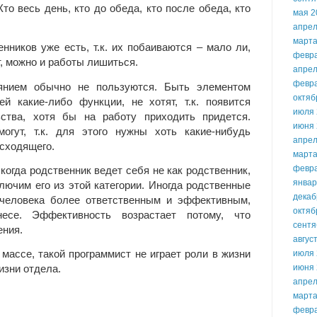
Кто весь день, кто до обеда, кто после обеда, кто
мая 2
апрел
марта
нников уже есть, т.к. их побаиваются – мало ли,
февр
т, можно и работы лишиться.
апрел
февр
янием обычно не пользуются. Быть элементом
октяб
ей какие-либо функции, не хотят, т.к. появится
июля 
ьства, хотя бы на работу приходить придется.
июня 
огут, т.к. для этого нужны хоть какие-нибудь
апрел
сходящего.
марта
февр
когда родственник ведет себя не как родственник,
январ
лючим его из этой категории. Иногда родственные
декаб
 человека более ответственным и эффективным,
октяб
есе. Эффективность возрастает потому, что
сентя
ения.
авгус
июля 
 массе, такой программист не играет роли в жизни
июня 
изни отдела.
апрел
марта
февр