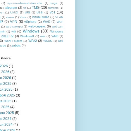
(1)
system-administrators.info
(1)
taiga
(1)
TMG
(20)
telegram
(2)
(1)
tls
(1)
torrents
(1)
vbs
(14)
ver
(1)
UI/UX
(1)
URI
(1)
USB
(1)
VisualStudio
(2)
r
(1)
vimeo
(1)
Vista
(1)
VLAN
IP
(9)
VPN
(8)
vSphere
(2)
WAS
(2)
WCF
web-сервис
(6)
b
(1)
web-камеры
(1)
webcam
Windows
(39)
wifi
(6)
Windows
bmin
(1)
r 2012 R2
(3)
Windows8
(1)
wmi
(1)
WMS
(1)
(3)
WPA2
(2)
xml
Work Folders
(1)
WSUS
(1)
zabbix
(4)
tube
(1)
 блога
2026
(1)
 2026
(2)
я 2026
(1)
я 2025
(8)
ря 2025
(1)
бря 2025
(3)
я 2025
(1)
 2025
(4)
аля 2025
(5)
я 2024
(2)
ря 2024
(4)
бря 2024
(1)