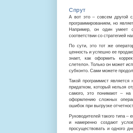
Спрут
А вот это – совсем другой с
программированием, но являе
Например, он один умеет с
соответствии со стратегией н
По сути, это тот же операт
ценность и успешно ее продаю
знает, как оформить коррек
слетело». Только он может ис
субконто. Сами можете продол
Такой программист является 
придатком, который нельзя отр
самого, это понимают – на
оформлению сложных операц
ошибок при выгрузке отчетности
Руководителей такого типа – 
и намеренно создают усло
просуществовать и одного дня