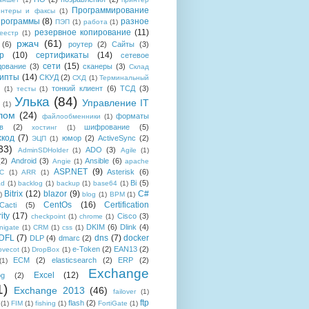
Программирование
интеры и факсы
(1)
рограммы
(8)
разное
ПЭП
(1)
работа
(1)
резервное копирование
(11)
еестр
(1)
ржач
(61)
(6)
роутер
(2)
Сайты
(3)
р
(10)
сертификаты
(14)
сетевое
сети
(15)
дование
(3)
сканеры
(3)
Склад
рипты
(14)
СКУД
(2)
СХД
(1)
Терминальный
тонкий клиент
(6)
ТСД
(3)
(1)
тесты
(1)
Улька
(84)
Управление IT
(1)
лом
(24)
форматы
файлообменники
(1)
в
(2)
шифрование
(5)
хостинг
(1)
хкод
(7)
юмор
(2)
ActiveSync
(2)
ЭЦП
(1)
33)
ADO
(3)
AdminSDHolder
(1)
Agile
(1)
(2)
Android
(3)
Ansible
(6)
Angie
(1)
apache
ASP.NET
(9)
Asterisk
(6)
C
(1)
ARR
(1)
Bi
(5)
ad
(1)
backlog
(1)
backup
(1)
base64
(1)
Bitrix
(12)
blazor
(9)
C#
)
blog
(1)
BPM
(1)
CentOs
(16)
Certification
Cacti
(5)
ity
(17)
Cisco
(3)
checkpoint
(1)
chrome
(1)
DKIM
(6)
Dlink
(4)
igate
(1)
CRM
(1)
css
(1)
 DFL
(7)
dns
(7)
docker
DLP
(4)
dmarc
(2)
e-Token
(2)
EAN13
(2)
ovecot
(1)
DropBox
(1)
ECM
(2)
elasticsearch
(2)
ERP
(2)
(1)
Exchange
Excel
(12)
og
(2)
1)
Exchange 2013
(46)
failover
(1)
ftp
flash
(2)
(1)
FIM
(1)
fishing
(1)
FortiGate
(1)