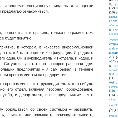
(1)
пр
 я использую специальную модель для оценки
(12)
П
и предлагаю ознакомиться.
(10)
р
ржака
серве
обору
ск
(1)
 но понятна, как правило, только программистам.
сервер
се будет понятно.
Турбо9
отде
приятие, в котором, в качестве информационной
файло
, на какой платформе и конфигурации. И рядом с
штри
AD
(
его один. Он и руководитель ИТ-отдела, и кодер, и
AJAX
 Ситуация достаточно распространенная для
(1)
AP
больших предприятий – я сам бывал, в течение
AutoC
нным программистом на предприятии.
BIMI
(1
(11)
Author
что программист – это руководитель какого-нибудь
commun
но, его отдел, включая персонал, оборудование,
Dlink
служба, и департамент, и все предприятие – это
(16)
d
eBay
eventl
му обращаться со своей системой – развивать,
(12
ать, снижать или повышать производительность,
ffmpeg