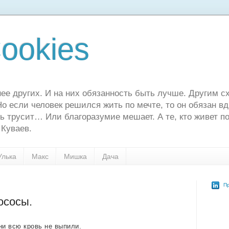
ookies
ее других. И на них обязанность быть лучше. Другим сх
о если человек решился жить по мечте, то он обязан в
ь трусит… Или благоразумие мешает. А те, кто живет по
 Куваев.
Улька
Макс
Мишка
Дача
Пр
ососы.
ни всю кровь не выпили.