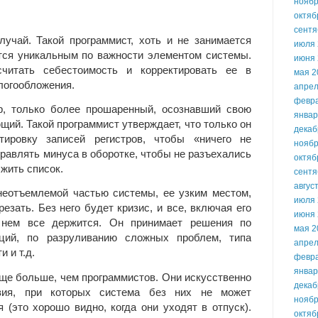
ноябр
октяб
сентя
лучай. Такой программист, хоть и не занимается
июля 
тся уникальным по важности элементом системы.
июня 
читать себестоимость и корректировать ее в
мая 2
алогообложения.
апрел
февр
ор, только более прошаренный, осознавший свою
январ
щий. Такой программист утверждает, что только он
декаб
тировку записей регистров, чтобы «ничего не
ноябр
правлять минуса в оборотке, чтобы не разъехались
октяб
жить список.
сентя
авгус
неотъемлемой частью системы, ее узким местом,
июля 
езать. Без него будет кризис, и все, включая его
июня 
 нем все держится. Он принимает решения по
мая 2
ий, по разруливанию сложных проблем, типа
апрел
 и т.д.
февр
январ
еще больше, чем программистов. Они искусственно
декаб
вия, при которых система без них не может
ноябр
 (это хорошо видно, когда они уходят в отпуск).
октяб