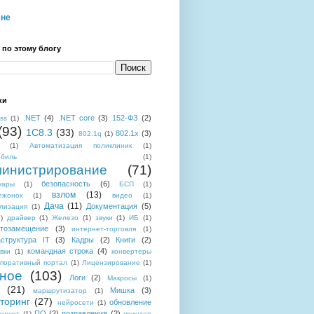
мне
 по этому блогу
ки
.NET
(4)
.NET core
(3)
152-ФЗ
(2)
ess
(1)
(93)
1C8.3
(33)
802.1x
(3)
802.1q
(1)
(1)
Автоматизация поликлиник
(1)
обиль
(1)
инистрирование
(71)
безопасность
(6)
уары
(1)
БСП
(1)
взлом
(13)
ежонок
(1)
видео
(1)
Дача
(11)
Документация
(5)
лизация
(1)
)
драйвер
(1)
Железо
(1)
звуки
(1)
ИБ
(1)
тозамещение
(3)
интернет-торговля
(1)
структура IT
(3)
Кадры
(2)
Книги
(2)
командная строка
(4)
вки
(1)
конвертеры
поративный портал
(1)
Лицензирование
(1)
ное
(103)
Логи
(2)
Макросы
(1)
(21)
Мишка
(3)
маршрутизатор
(1)
торинг
(27)
обновление
нейросети
(1)
ПО
(2)
позравления
(2)
аншет
(1)
принтер