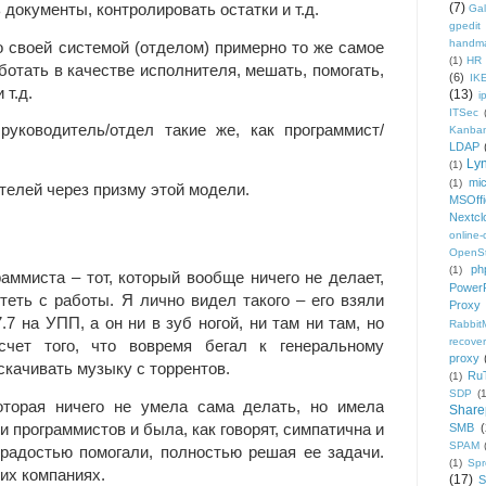
(7)
 документы, контролировать остатки и т.д.
Gal
gpedit
handm
 своей системой (отделом) примерно то же самое
(1)
HR
ботать в качестве исполнителя, мешать, помогать,
(6)
IK
 т.д.
(13)
i
ITSec
руководитель/отдел такие же, как программист/
Kanba
LDAP
Ly
(1)
mic
(1)
телей через призму этой модели.
MSOffi
Nextcl
online
OpenS
ph
(1)
ммиста – тот, который вообще ничего не делает,
PowerP
теть с работы. Я лично видел такого – его взяли
Proxy
7 на УПП, а он ни в зуб ногой, ни там ни там, но
Rabbi
recover
счет того, что вовремя бегал к генеральному
proxy
 скачивать музыку с торрентов.
Ru
(1)
SDP
(
оторая ничего не умела сама делать, но имела
Share
 программистов и была, как говорят, симпатична и
SMB
(
SPAM
 радостью помогали, полностью решая ее задачи.
(1)
Sp
гих компаниях.
(17)