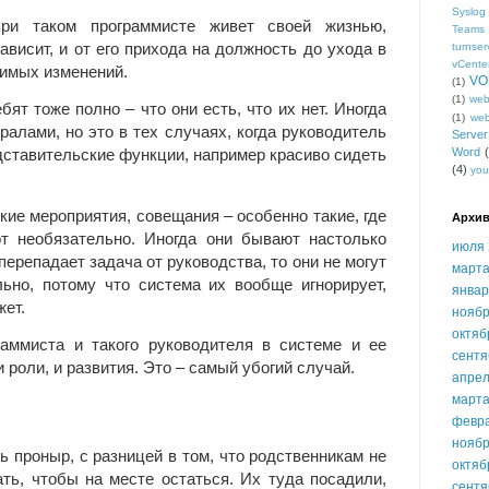
Syslog
ри таком программисте живет своей жизнью,
Teams
зависит, и от его прихода на должность до ухода в
turnser
vCente
димых изменений.
VO
(1)
(1)
we
ят тоже полно – что они есть, что их нет. Иногда
(1)
we
алами, но это в тех случаях, когда руководитель
Serve
Word
ставительские функции, например красиво сидеть
(4)
you
кие мероприятия, совещания – особенно такие, где
Архив
от необязательно. Иногда они бывают настолько
июля 
 перепадает задача от руководства, то они не могут
марта
ьно, потому что система их вообще игнорирует,
январ
жет.
ноябр
октяб
раммиста и такого руководителя в системе и ее
сентя
ни роли, и развития. Это – самый убогий случай.
апрел
марта
февр
ноябр
ь проныр, с разницей в том, что родственникам не
октяб
ть, чтобы на месте остаться. Их туда посадили,
сентя