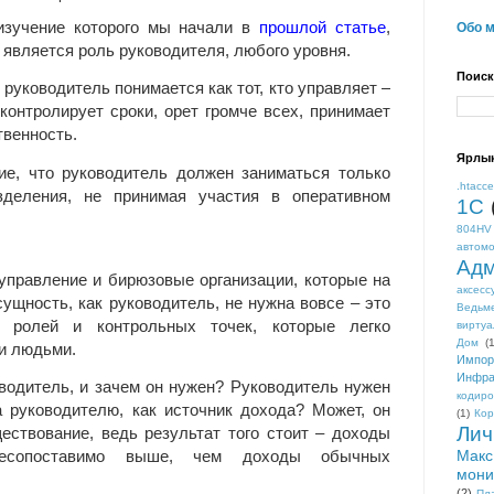
 изучение которого мы начали в
прошлой статье
,
Обо 
 является роль руководителя, любого уровня.
Поиск
руководитель понимается как тот, кто управляет –
 контролирует сроки, орет громче всех, принимает
твенность.
Ярлы
ие, что руководитель должен заниматься только
.htacc
зделения, не принимая участия в оперативном
1С
804HV
автом
Адм
управление и бирюзовые организации, которые на
аксесс
сущность, как руководитель, не нужна вовсе – это
Ведьм
, ролей и контрольных точек, которые легко
виртуа
Дом
(1
и людьми.
Импор
Инфра
ководитель, и зачем он нужен? Руководитель нужен
кодиро
 руководителю, как источник дохода? Может, он
(1)
Кор
Лич
ествование, ведь результат того стоит – доходы
Макс
несопоставимо выше, чем доходы обычных
мони
(2)
Пл