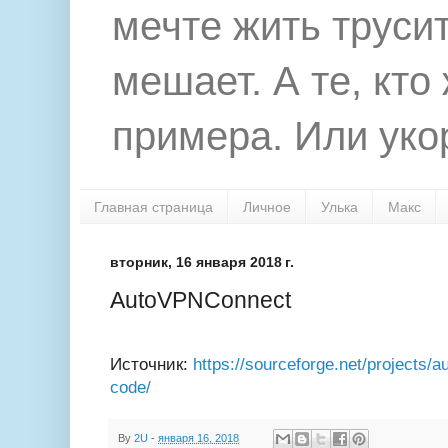
мечте жить труси
мешает. А те, кто
примера. Или укор
Главная страница
Личное
Улька
Макс
вторник, 16 января 2018 г.
AutoVPNConnect
Источник:
https://sourceforge.net/projects/
code/
By
2U
-
января 16, 2018