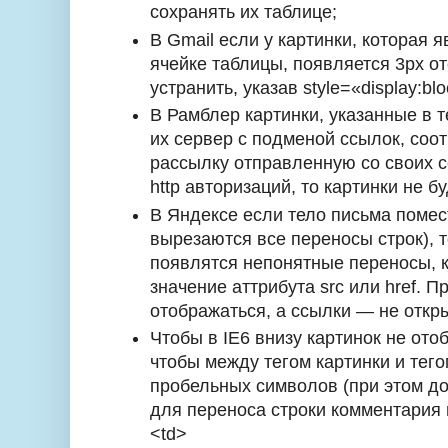
сохранять их таблице;
В Gmail если у картинки, которая 
ячейке таблицы, появляется 3px от
устранить, указав style=«display:bl
В Рамблер картинки, указанные в 
их сервер с подменой ссылок, соо
рассылку отправленную со своих с
http авторизаций, то картинки не б
В Яндексе если тело письма помести
вырезаются все переносы строк), т
появлятся непонятные переносы, к
значение аттрибута src или href. П
отображаться, а ссылки — не откр
Чтобы в IE6 внизу картинок не ото
чтобы между тегом картинки и тег
пробельных символов (при этом д
для переноса строки комментария 
<td>