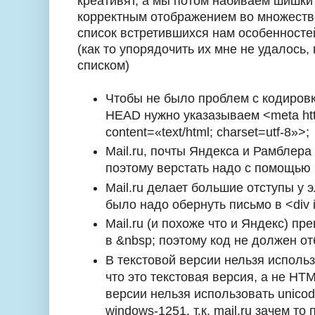
креативят, а мы потом набиваем шишки 
корректным отображением во множеств
список встретившихся нам особенносте
(как то упорядочить их мне не удалось,
списком)
Чтобы не было проблем с кодировк
HEAD нужно указазываем <meta htt
content=«text/html; charset=utf-8»>;
Mail.ru, почты Яндекса и Рамблера
поэтому верстать надо с помощью
Mail.ru делает большие отступы у 
было надо обернуть письмо в <div 
Mail.ru (и похоже что и Яндекс) пр
в &nbsp; поэтому код не должен от
В текстовой версии нельзя использо
что это текстовая версия, а не HTM
версии нельзя использовать unicod
windows-1251, т.к. mail.ru зачем то