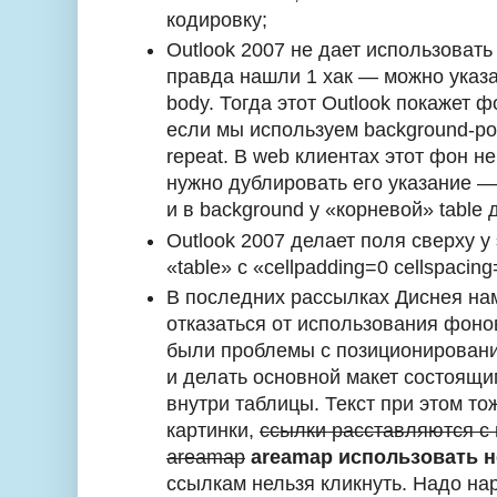
кодировку;
Outlook 2007 не дает использоват
правда нашли 1 хак — можно указа
body. Тогда этот Outlook покажет ф
если мы используем background-pos
repeat. В web клиентах этот фон не
нужно дублировать его указание — в
и в background у «корневой» table 
Outlook 2007 делает поля сверху у 
«table» с «cellpadding=0 cellspacin
В последних рассылках Диснея на
отказаться от использования фонов
были проблемы с позиционировани
и делать основной макет состоящи
внутри таблицы. Текст при этом то
картинки,
ссылки расставляются 
areamap
areamap использовать 
ссылкам нельзя кликнуть. Надо нар