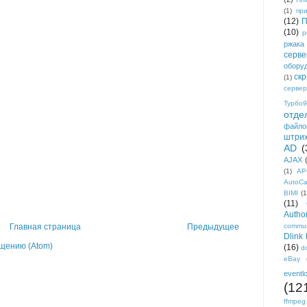
(1)
пр
(12)
П
(10)
р
ржака
серве
обору
ск
(1)
сервер
Турбо9
отде
файло
штри
AD
(
AJAX
(1)
AP
AutoC
BIMI
(1
(11)
Author
commun
Главная страница
Предыдущее
Dlink
щению (Atom)
(16)
d
eBay
eventl
(12
ffmpeg