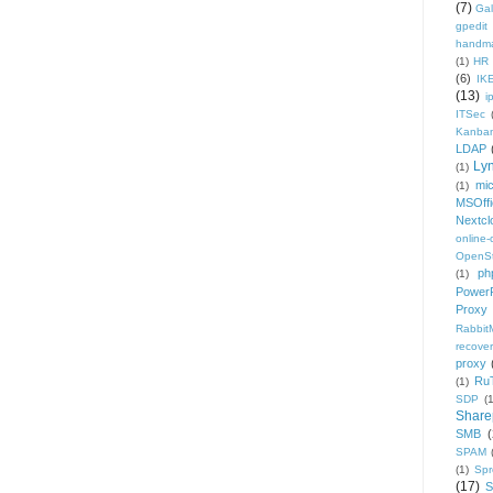
(7)
Gal
gpedit
handm
(1)
HR
(6)
IK
(13)
i
ITSec
Kanba
LDAP
Ly
(1)
mic
(1)
MSOffi
Nextcl
online
OpenS
ph
(1)
PowerP
Proxy
Rabbi
recover
proxy
Ru
(1)
SDP
(
Share
SMB
(
SPAM
(1)
Sp
(17)