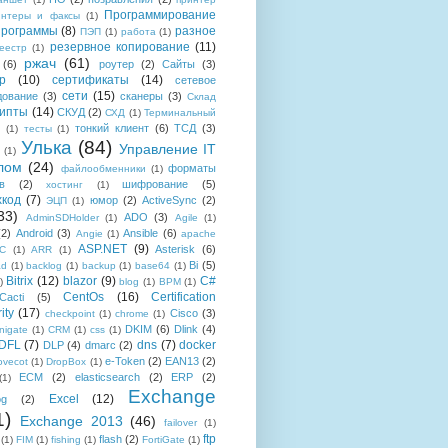
Программирование
интеры и факсы
(1)
рограммы
(8)
разное
ПЭП
(1)
работа
(1)
резервное копирование
(11)
еестр
(1)
ржач
(61)
(6)
роутер
(2)
Сайты
(3)
р
(10)
сертификаты
(14)
сетевое
сети
(15)
дование
(3)
сканеры
(3)
Склад
рипты
(14)
СКУД
(2)
СХД
(1)
Терминальный
тонкий клиент
(6)
ТСД
(3)
(1)
тесты
(1)
Улька
(84)
Управление IT
(1)
лом
(24)
форматы
файлообменники
(1)
в
(2)
шифрование
(5)
хостинг
(1)
хкод
(7)
юмор
(2)
ActiveSync
(2)
ЭЦП
(1)
33)
ADO
(3)
AdminSDHolder
(1)
Agile
(1)
(2)
Android
(3)
Ansible
(6)
Angie
(1)
apache
ASP.NET
(9)
Asterisk
(6)
C
(1)
ARR
(1)
Bi
(5)
ad
(1)
backlog
(1)
backup
(1)
base64
(1)
Bitrix
(12)
blazor
(9)
C#
)
blog
(1)
BPM
(1)
CentOs
(16)
Certification
Cacti
(5)
ity
(17)
Cisco
(3)
checkpoint
(1)
chrome
(1)
DKIM
(6)
Dlink
(4)
igate
(1)
CRM
(1)
css
(1)
 DFL
(7)
dns
(7)
docker
DLP
(4)
dmarc
(2)
e-Token
(2)
EAN13
(2)
ovecot
(1)
DropBox
(1)
ECM
(2)
elasticsearch
(2)
ERP
(2)
(1)
Exchange
Excel
(12)
og
(2)
1)
Exchange 2013
(46)
failover
(1)
ftp
flash
(2)
(1)
FIM
(1)
fishing
(1)
FortiGate
(1)