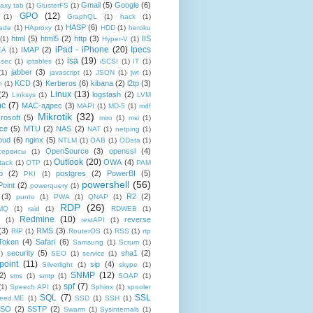
Gmail
(5)
Google
(6)
axy tab
(1)
GlusterFS
(1)
GPO
(12)
(1)
GraphQL
(1)
hack
(1)
HASP
(6)
ade
(1)
HAproxy
(1)
HDD
(1)
heroku
html
(5)
html5
(2)
http
(3)
IIS
(1)
Hyper-V
(1)
iPad - iPhone
(20)
Ipecs
IMAP
(2)
EA
(1)
isa
(19)
psec
(1)
iptables
(1)
iSCSI
(1)
IT
(1)
jabber
(3)
(1)
javascript
(1)
JSON
(1)
jwt
(1)
KCD
(3)
Kerberos
(6)
kibana
(2)
l2tp
(3)
n
(1)
Linux
(13)
(2)
logstash
(2)
Linksys
(1)
LVM
nc
(7)
MAC-адрес
(3)
MAPI
(1)
MD-5
(1)
mdf
Mikrotik
(32)
rosoft
(5)
miro
(1)
msi
(1)
ce
(5)
MTU
(2)
NAS
(2)
NAT
(1)
netping
(1)
oud
(6)
nginx
(5)
NTLM
(1)
OAB
(1)
OData
(1)
OpenSource
(3)
openssl
(4)
-сервисы
(1)
Outlook
(20)
OWA
(4)
tack
(1)
OTP
(1)
PAM
p
(2)
postgres
(2)
PowerBI
(5)
PKI
(1)
powershell
(56)
oint
(2)
powerquery
(1)
(3)
R2
(2)
punto
(1)
PWA
(1)
QNAP
(1)
RDP
(26)
tMQ
(1)
raid
(1)
RDWEB
(1)
Redmine
(10)
reverse
(1)
restAPI
(1)
(3)
RMS
(3)
RIP
(1)
RouterOS
(1)
RSS
(1)
rtp
Token
(4)
Safari
(6)
Samsung
(1)
Scrum
(1)
security
(5)
sha1
(2)
1)
SEO
(1)
service
(1)
point
(11)
sip
(4)
Silverlight
(1)
skype
(1)
SNMP
(12)
2)
sms
(1)
smtp
(1)
SOAP
(1)
spf
(7)
(1)
Speech API
(1)
Sphinx
(1)
spooler
SQL
(7)
SSL
reed.ME
(1)
SSD
(1)
SSH
(1)
SSO
(2)
SSTP
(2)
Swarm
(1)
Sysinternals
(1)