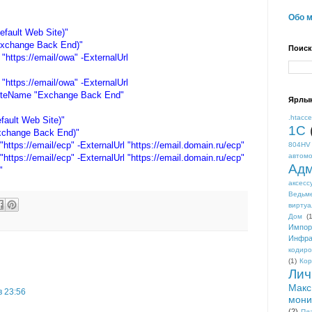
Обо 
fault Web Site)"
Exchange Back End)"
Поиск
"https://email/owa" -ExternalUrl
"https://email/owa" -ExternalUrl
iteName "Exchange Back End"
Ярлы
.htacc
fault Web Site)"
1С
xchange Back End)"
https://email/ecp" -ExternalUrl "https://email.
domain
.ru/ecp"
804HV
автом
https://email/ecp" -ExternalUrl "https://email.
domain
.ru/ecp"
Адм
"
аксесс
Ведьм
виртуа
Дом
(1
Импор
Инфра
кодиро
(1)
Кор
Лич
Макс
в 23:56
мони
(2)
Пл