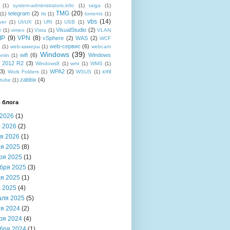
(1)
system-administrators.info
(1)
taiga
(1)
TMG
(20)
telegram
(2)
(1)
tls
(1)
torrents
(1)
vbs
(14)
ver
(1)
UI/UX
(1)
URI
(1)
USB
(1)
VisualStudio
(2)
r
(1)
vimeo
(1)
Vista
(1)
VLAN
IP
(9)
VPN
(8)
vSphere
(2)
WAS
(2)
WCF
web-сервис
(6)
b
(1)
web-камеры
(1)
webcam
Windows
(39)
wifi
(6)
Windows
bmin
(1)
r 2012 R2
(3)
Windows8
(1)
wmi
(1)
WMS
(1)
(3)
WPA2
(2)
xml
Work Folders
(1)
WSUS
(1)
zabbix
(4)
tube
(1)
 блога
2026
(1)
 2026
(2)
я 2026
(1)
я 2025
(8)
ря 2025
(1)
бря 2025
(3)
я 2025
(1)
 2025
(4)
аля 2025
(5)
я 2024
(2)
ря 2024
(4)
бря 2024
(1)