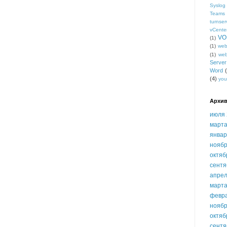
Syslog
Teams
turnser
vCente
VO
(1)
(1)
we
(1)
we
Serve
Word
(4)
you
Архив
июля 
марта
январ
ноябр
октяб
сентя
апрел
марта
февр
ноябр
октяб
сентя