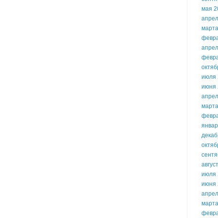
мая 2
апрел
марта
февр
апрел
февр
октяб
июля 
июня 
апрел
марта
февр
январ
декаб
октяб
сентя
авгус
июля 
июня 
апрел
марта
февр