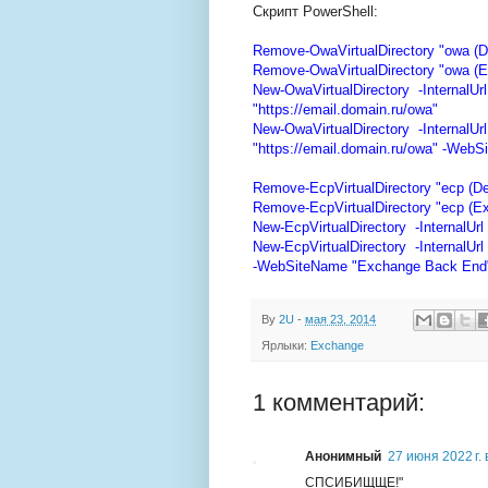
Cкрипт PowerShell:
Remove-OwaVirtualDirectory "owa (De
Remove-OwaVirtualDirectory "owa (
New-OwaVirtualDirectory -InternalUrl 
"https://email.domain.ru/owa"
New-OwaVirtualDirectory -InternalUrl 
"https://email.
domain
.ru/owa" -WebS
Remove-EcpVirtualDirectory "ecp (De
Remove-EcpVirtualDirectory "ecp (E
New-EcpVirtualDirectory -InternalUrl "
New-EcpVirtualDirectory -InternalUrl "
-WebSiteName "Exchange Back End
By
2U
-
мая 23, 2014
Ярлыки:
Exchange
1 комментарий:
Анонимный
27 июня 2022 г. 
СПСИБИЩЩЕ!"