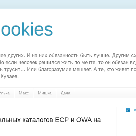
ookies
ее других. И на них обязанность быть лучше. Другим сх
о если человек решился жить по мечте, то он обязан в
ь трусит… Или благоразумие мешает. А те, кто живет по
 Куваев.
Улька
Макс
Мишка
Дача
Пр
альных каталогов ECP и OWA на