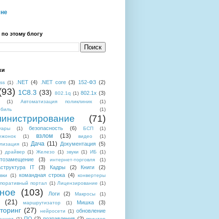
мне
 по этому блогу
ки
.NET
(4)
.NET core
(3)
152-ФЗ
(2)
ess
(1)
(93)
1C8.3
(33)
802.1x
(3)
802.1q
(1)
(1)
Автоматизация поликлиник
(1)
обиль
(1)
инистрирование
(71)
безопасность
(6)
уары
(1)
БСП
(1)
взлом
(13)
ежонок
(1)
видео
(1)
Дача
(11)
Документация
(5)
лизация
(1)
)
драйвер
(1)
Железо
(1)
звуки
(1)
ИБ
(1)
тозамещение
(3)
интернет-торговля
(1)
структура IT
(3)
Кадры
(2)
Книги
(2)
командная строка
(4)
вки
(1)
конвертеры
поративный портал
(1)
Лицензирование
(1)
ное
(103)
Логи
(2)
Макросы
(1)
(21)
Мишка
(3)
маршрутизатор
(1)
торинг
(27)
обновление
нейросети
(1)
ПО
(2)
позравления
(2)
аншет
(1)
принтер