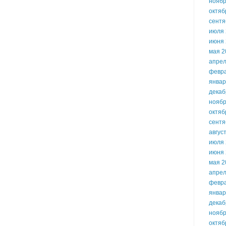
ноябр
октяб
сентя
июля 
июня 
мая 2
апрел
февр
январ
декаб
ноябр
октяб
сентя
авгус
июля 
июня 
мая 2
апрел
февр
январ
декаб
ноябр
октяб