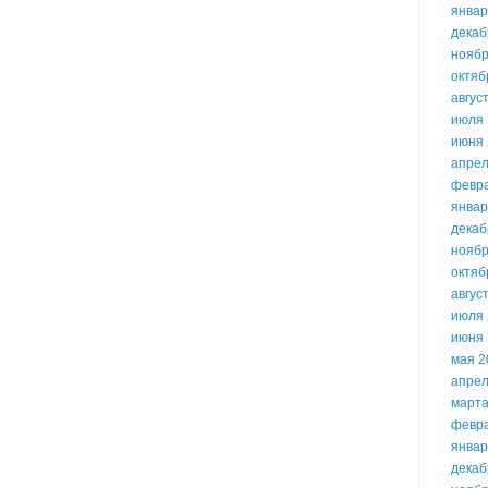
январ
декаб
ноябр
октяб
авгус
июля 
июня 
апрел
февр
январ
декаб
ноябр
октяб
авгус
июля 
июня 
мая 2
апрел
марта
февр
январ
декаб