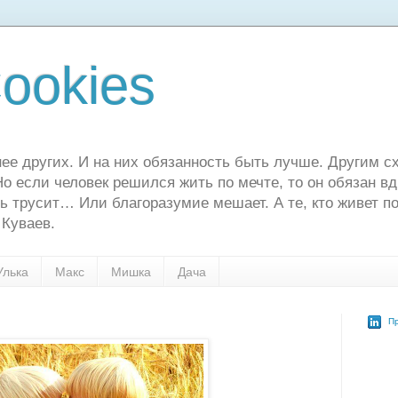
ookies
ее других. И на них обязанность быть лучше. Другим сх
о если человек решился жить по мечте, то он обязан в
ь трусит… Или благоразумие мешает. А те, кто живет по
 Куваев.
Улька
Макс
Мишка
Дача
Пр