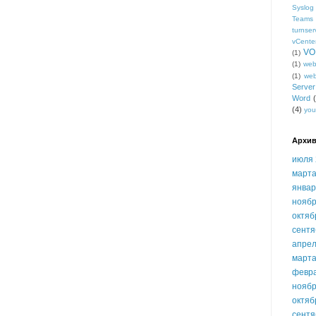
Syslog
Teams
turnser
vCente
VO
(1)
(1)
we
(1)
we
Serve
Word
(4)
you
Архив
июля 
марта
январ
ноябр
октяб
сентя
апрел
марта
февр
ноябр
октяб
сентя