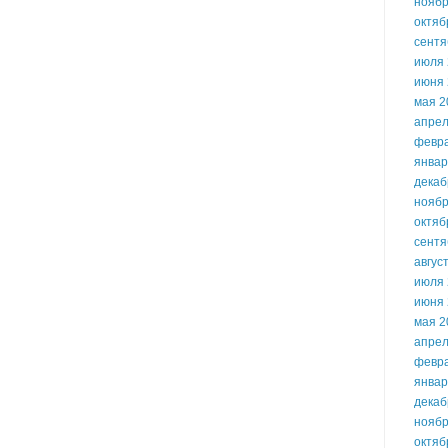
ноябр
октяб
сентя
июля 
июня 
мая 2
апрел
февр
январ
декаб
ноябр
октяб
сентя
авгус
июля 
июня 
мая 2
апрел
февр
январ
декаб
ноябр
октяб