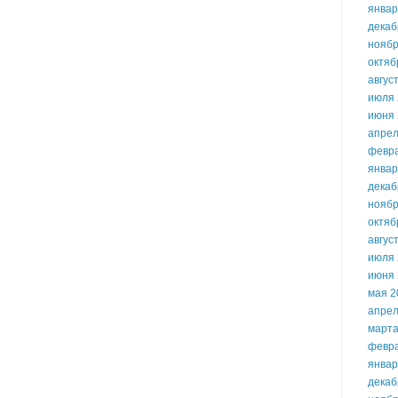
январ
декаб
ноябр
октяб
авгус
июля 
июня 
апрел
февр
январ
декаб
ноябр
октяб
авгус
июля 
июня 
мая 2
апрел
марта
февр
январ
декаб