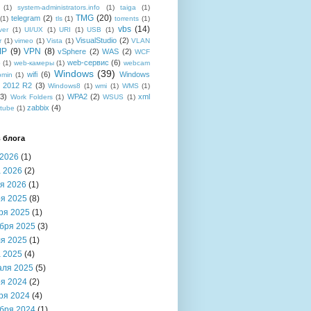
(1)
system-administrators.info
(1)
taiga
(1)
TMG
(20)
telegram
(2)
(1)
tls
(1)
torrents
(1)
vbs
(14)
ver
(1)
UI/UX
(1)
URI
(1)
USB
(1)
VisualStudio
(2)
r
(1)
vimeo
(1)
Vista
(1)
VLAN
IP
(9)
VPN
(8)
vSphere
(2)
WAS
(2)
WCF
web-сервис
(6)
b
(1)
web-камеры
(1)
webcam
Windows
(39)
wifi
(6)
Windows
bmin
(1)
r 2012 R2
(3)
Windows8
(1)
wmi
(1)
WMS
(1)
(3)
WPA2
(2)
xml
Work Folders
(1)
WSUS
(1)
zabbix
(4)
tube
(1)
 блога
2026
(1)
 2026
(2)
я 2026
(1)
я 2025
(8)
ря 2025
(1)
бря 2025
(3)
я 2025
(1)
 2025
(4)
аля 2025
(5)
я 2024
(2)
ря 2024
(4)
бря 2024
(1)