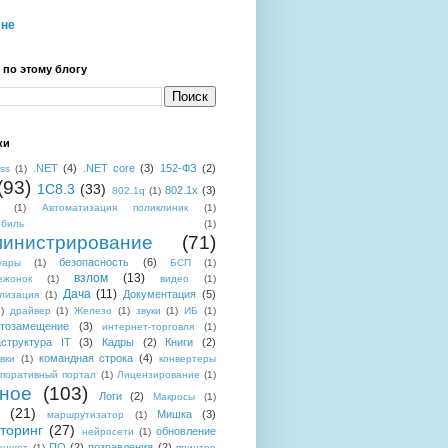
мне
 по этому блогу
ки
.NET
(4)
.NET core
(3)
152-ФЗ
(2)
ess
(1)
(93)
1C8.3
(33)
802.1x
(3)
802.1q
(1)
(1)
Автоматизация поликлиник
(1)
обиль
(1)
инистрирование
(71)
безопасность
(6)
уары
(1)
БСП
(1)
взлом
(13)
ежонок
(1)
видео
(1)
Дача
(11)
Документация
(5)
лизация
(1)
)
драйвер
(1)
Железо
(1)
звуки
(1)
ИБ
(1)
тозамещение
(3)
интернет-торговля
(1)
структура IT
(3)
Кадры
(2)
Книги
(2)
командная строка
(4)
вки
(1)
конвертеры
поративный портал
(1)
Лицензирование
(1)
ное
(103)
Логи
(2)
Макросы
(1)
(21)
Мишка
(3)
маршрутизатор
(1)
торинг
(27)
обновление
нейросети
(1)
ПО
(2)
позравления
(2)
аншет
(1)
принтер