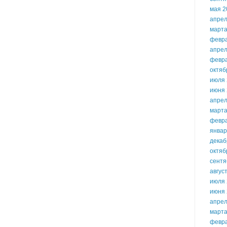
мая 2
апрел
марта
февр
апрел
февр
октяб
июля 
июня 
апрел
марта
февр
январ
декаб
октяб
сентя
авгус
июля 
июня 
апрел
марта
февр