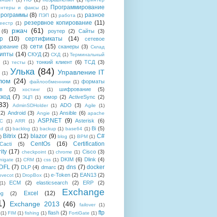
Программирование
интеры и факсы
(1)
рограммы
(8)
разное
ПЭП
(1)
работа
(1)
резервное копирование
(11)
еестр
(1)
ржач
(61)
(6)
роутер
(2)
Сайты
(3)
р
(10)
сертификаты
(14)
сетевое
сети
(15)
дование
(3)
сканеры
(3)
Склад
рипты
(14)
СКУД
(2)
СХД
(1)
Терминальный
тонкий клиент
(6)
ТСД
(3)
(1)
тесты
(1)
Улька
(84)
Управление IT
(1)
лом
(24)
форматы
файлообменники
(1)
в
(2)
шифрование
(5)
хостинг
(1)
хкод
(7)
юмор
(2)
ActiveSync
(2)
ЭЦП
(1)
33)
ADO
(3)
AdminSDHolder
(1)
Agile
(1)
(2)
Android
(3)
Ansible
(6)
Angie
(1)
apache
ASP.NET
(9)
Asterisk
(6)
C
(1)
ARR
(1)
Bi
(5)
ad
(1)
backlog
(1)
backup
(1)
base64
(1)
Bitrix
(12)
blazor
(9)
C#
)
blog
(1)
BPM
(1)
CentOs
(16)
Certification
Cacti
(5)
ity
(17)
Cisco
(3)
checkpoint
(1)
chrome
(1)
DKIM
(6)
Dlink
(4)
igate
(1)
CRM
(1)
css
(1)
 DFL
(7)
dns
(7)
docker
DLP
(4)
dmarc
(2)
e-Token
(2)
EAN13
(2)
ovecot
(1)
DropBox
(1)
ECM
(2)
elasticsearch
(2)
ERP
(2)
(1)
Exchange
Excel
(12)
og
(2)
1)
Exchange 2013
(46)
failover
(1)
ftp
flash
(2)
(1)
FIM
(1)
fishing
(1)
FortiGate
(1)