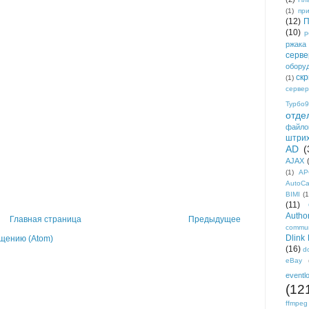
(1)
пр
(12)
П
(10)
р
ржака
серве
обору
ск
(1)
сервер
Турбо9
отде
файло
штри
AD
(
AJAX
(1)
AP
AutoC
BIMI
(1
(11)
Author
Главная страница
Предыдущее
commun
Dlink
щению (Atom)
(16)
d
eBay
eventl
(12
ffmpeg