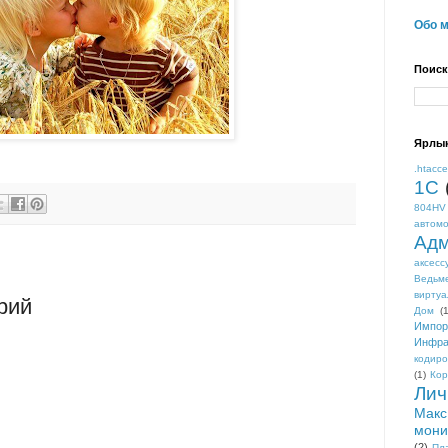
Обо 
Поиск
Ярлы
.htacc
1С
804HV
автом
Адм
аксесс
Ведьм
виртуа
рий
Дом
(1
Импор
Инфра
кодиро
(1)
Кор
Лич
Макс
мони
(2)
Пл