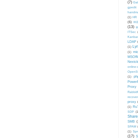
(7)
Gal
gpedit
handm
(1)
HR
(6)
IK
(13)
i
ITSec
Kanba
LDAP
Ly
(1)
mic
(1)
MSOffi
Nextcl
online
OpenS
ph
(1)
PowerP
Proxy
Rabbi
recover
proxy
Ru
(1)
SDP
(
Share
SMB
(
SPAM
(1)
Sp
(17)