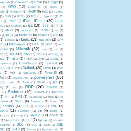
Gmail
(5)
Google
(6)
axy tab
(1)
GlusterFS
(1)
GPO
(12)
(1)
GraphQL
(1)
hack
(1)
HASP
(6)
ade
(1)
HAproxy
(1)
HDD
(1)
heroku
html
(5)
html5
(2)
http
(3)
IIS
(1)
Hyper-V
(1)
iPad - iPhone
(20)
Ipecs
IMAP
(2)
EA
(1)
isa
(19)
psec
(1)
iptables
(1)
iSCSI
(1)
IT
(1)
jabber
(3)
(1)
javascript
(1)
JSON
(1)
jwt
(1)
KCD
(3)
Kerberos
(6)
kibana
(2)
l2tp
(3)
n
(1)
Linux
(13)
(2)
logstash
(2)
Linksys
(1)
LVM
nc
(7)
MAC-адрес
(3)
MAPI
(1)
MD-5
(1)
mdf
Mikrotik
(32)
rosoft
(5)
miro
(1)
msi
(1)
ce
(5)
MTU
(2)
NAS
(2)
NAT
(1)
netping
(1)
oud
(6)
nginx
(5)
NTLM
(1)
OAB
(1)
OData
(1)
OpenSource
(3)
openssl
(4)
-сервисы
(1)
Outlook
(20)
OWA
(4)
tack
(1)
OTP
(1)
PAM
p
(2)
postgres
(2)
PowerBI
(5)
PKI
(1)
powershell
(56)
oint
(2)
powerquery
(1)
(3)
R2
(2)
punto
(1)
PWA
(1)
QNAP
(1)
RDP
(26)
tMQ
(1)
raid
(1)
RDWEB
(1)
Redmine
(10)
reverse
(1)
restAPI
(1)
(3)
RMS
(3)
RIP
(1)
RouterOS
(1)
RSS
(1)
rtp
Token
(4)
Safari
(6)
Samsung
(1)
Scrum
(1)
security
(5)
sha1
(2)
1)
SEO
(1)
service
(1)
point
(11)
sip
(4)
Silverlight
(1)
skype
(1)
SNMP
(12)
2)
sms
(1)
smtp
(1)
SOAP
(1)
spf
(7)
(1)
Speech API
(1)
Sphinx
(1)
spooler
SQL
(7)
SSL
reed.ME
(1)
SSD
(1)
SSH
(1)
SSO
(2)
SSTP
(2)
Swarm
(1)
Sysinternals
(1)