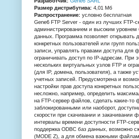
Разработчик:
Gene6 SARL
Размер дистрибутива:
4,01 Мб
Распространение:
условно бесплатная
Gene6 FTP Server - один из лучших FTP-
администрированием и высоким уровнем 
данных. Программа позволяет открывать 
конкретных пользователей или групп поль
записи, управлять правами доступа для ф
ограничивать доступ по IP-адресам. При 
нескольких виртуальных узлов FTP и огр
(для IP, домена, пользователя), а также 
учетных записей. Предусмотрена и возмо
настройки прав доступа конкретных польз
несложно, например, определить максим
на FTP-сервер файлов, сделать какие-то 
заблокированными или наоборот, доступ
скорости при скачивании и закачивании ф
интервалы времени доступности FTP-серве
поддержка ODBC баз данных, возможно с
(MODE Z), а для обмена важными файлам