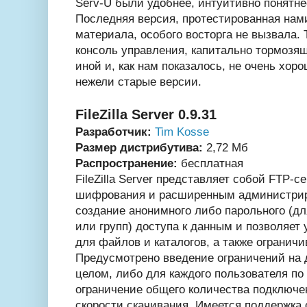
Serv-U были удобнее, интуитивно понятне
Последняя версия, протестированная нами
материала, особого восторга не вызвала. 
консоль управления, капитально тормоз
иной и, как нам показалось, не очень хо
нежели старые версии.
FileZilla Server 0.9.31
Разработчик:
Tim Kosse
Размер дистрибутива:
2,72 Мб
Распространение:
бесплатная
FileZilla Server представляет собой FTP-с
шифрования и расширенным администрир
создание анонимного либо парольного (д
или групп) доступа к данным и позволяет
для файлов и каталогов, а также ограничи
Предусмотрено введение ограничений на д
целом, либо для каждого пользователя по 
ограничение общего количества подключ
скорости скачивания. Имеется поддержка