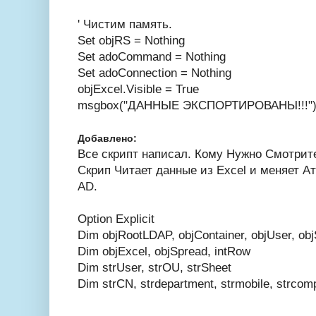
' Чистим память.
Set objRS = Nothing
Set adoCommand = Nothing
Set adoConnection = Nothing
objExcel.Visible = True
msgbox("ДАННЫЕ ЭКСПОРТИРОВАНЫ!!!"
Добавлено:
Все скрипт написал. Кому Нужно Смотрит
Скрип Читает данные из Excel и меняет А
AD.
Option Explicit
Dim objRootLDAP, objContainer, objUser, obj
Dim objExcel, objSpread, intRow
Dim strUser, strOU, strSheet
Dim strCN, strdepartment, strmobile, strcompa