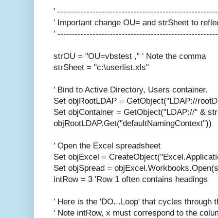
' -------------------------------------------------------
' Important change OU= and strSheet to refl
' -------------------------------------------------------
strOU = "OU=vbstest ," ' Note the comma
strSheet = "c:\userlist.xls"
' Bind to Active Directory, Users container.
Set objRootLDAP = GetObject("LDAP://root
Set objContainer = GetObject("LDAP://" & st
objRootLDAP.Get("defaultNamingContext"))
' Open the Excel spreadsheet
Set objExcel = CreateObject("Excel.Applicati
Set objSpread = objExcel.Workbooks.Open(s
intRow = 3 'Row 1 often contains headings
' Here is the 'DO...Loop' that cycles through t
' Note intRow, x must correspond to the colu