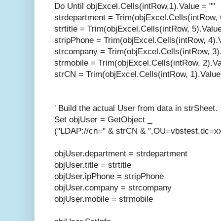
Do Until objExcel.Cells(intRow,1).Value = ""
strdepartment = Trim(objExcel.Cells(intRow, 
strtitle = Trim(objExcel.Cells(intRow, 5).Valu
stripPhone = Trim(objExcel.Cells(intRow, 4).
strcompany = Trim(objExcel.Cells(intRow, 3)
strmobile = Trim(objExcel.Cells(intRow, 2).Va
strCN = Trim(objExcel.Cells(intRow, 1).Value
' Build the actual User from data in strSheet.
Set objUser = GetObject _
("LDAP://cn=" & strCN & ",OU=vbstest,dc=x
objUser.department = strdepartment
objUser.title = strtitle
objUser.ipPhone = stripPhone
objUser.company = strcompany
objUser.mobile = strmobile