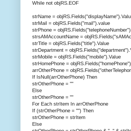
While not objRS.EOF
strName = objRS.Fields("displayName").Valu
strMail = objRS.Fields("mail").value
strPhone = objRS.Fields("telephoneNumber")
strsAMAccountName = objRS.Fields("sAMAc
strTitle = objRS.Fields("title").Value
strDepartment = objRS.Fields("department").
strMobile = objRS.Fields("mobile").Value
strHomePhone = objRS.Fields("homePhone")
arrOtherPhone = objRS.Fields("otherTelephon
If IsNull(arrOtherPhone) Then
strOtherPhone = ""
Else
strOtherPhone = ""
For Each strItem In arrOtherPhone
If (strOtherPhone = "") Then
strOtherPhone = strItem
Else
strOtherPhone = strOtherPhone & ", " & strI