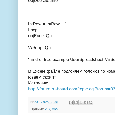
objUser.SetInfo
intRow = intRow + 1
Loop
objExcel.Quit
WScript.Quit
' End of free example UserSpreadsheet VBScr
В Excele файле подгоняем голонки по но
юзаем скрипт.
Источник:
http://forum.ru-board.com/topic.cgi?forum=
By
2U
-
марта 12, 2011
Ярлыки:
AD
,
vbs