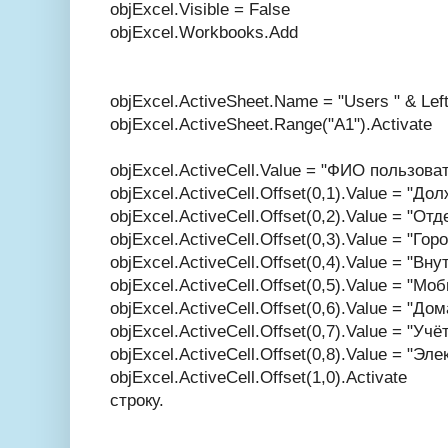
objExcel.Visible = False
objExcel.Workbooks.Add
objExcel.ActiveSheet.Name = "Users " & Left
objExcel.ActiveSheet.Range("A1").Activate
objExcel.ActiveCell.Value = "ФИО пользо
objExcel.ActiveCell.Offset(0,1).Value = "
objExcel.ActiveCell.Offset(0,2).Value = "О
objExcel.ActiveCell.Offset(0,3).Value = "Го
objExcel.ActiveCell.Offset(0,4).Value = "В
objExcel.ActiveCell.Offset(0,5).Value = "М
objExcel.ActiveCell.Offset(0,6).Value = "Д
objExcel.ActiveCell.Offset(0,7).Value = "Уч
objExcel.ActiveCell.Offset(0,8).Value = "Эл
objExcel.ActiveCell.Offset(1,0).Acti
строку.