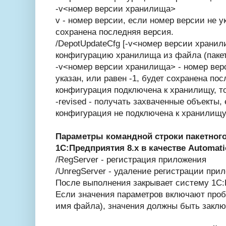
-v<номер версии хранилища>
v - номер версии, если номер версии не ук
сохранена последняя версия.
/DepotUpdateCfg [-v<номер версии хранили
конфигурацию хранилища из файла (паке
-v<номер версии хранилища> - номер вер
указан, или равен -1, будет сохранена по
конфигурация подключена к хранилищу, т
-revised - получать захваченные объекты,
конфигурация не подключена к хранилищу,
Параметры командной строки пакетного
1С:Предприятия 8.x в качестве Automati
/RegServer - регистрация приложения
/UnregServer - удаление регистрации при
После выполнения закрывает систему 1С:
Если значения параметров включают проб
имя файла), значения должны быть заклю