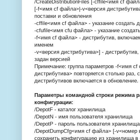
/CreateDistributionFiles [-cffile<имя cf фай
[-f<имя cf файла>|-v<версия дистрибутив
поставки и обновления
-cffile<имя cf файла> - указание создать
-cfufile<имя cfu файла> - указание созда
-f<имя cf файла> - дистрибутив, включае
именем
-v<версия дистрибутива>] - дистрибутив
задан версией
Примечание: группа параметров -f<имя cf
дистрибутива> повторяется столько раз, 
дистрибутивов включается в обновление.
Параметры командной строки режима 
конфигурации:
/DepotF - каталог хранилища
/DepotN - имя пользователя хранилища
/DepotP - пароль пользователя хранилища
/DepotDumpCfg<имя cf файла> [-v<номер 
сохранить конфигурацию из хранилища в