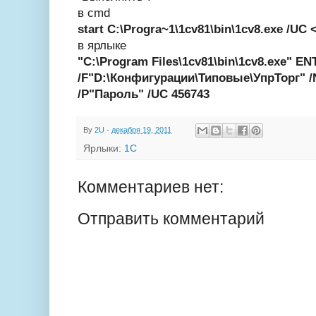
в cmd
start C:\Progra~1\1cv81\bin\1cv8.exe /UC
в ярлыке
"C:\Program Files\1cv81\bin\1cv8.exe" E
/F"D:\Конфигурации\Типовые\УпрТорг" 
/P"Пароль" /UC 456743
By
2U
-
декабря 19, 2011
Ярлыки:
1С
Комментариев нет:
Отправить комментарий