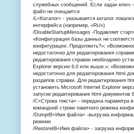
служебных сообщений. Если задан ключ –N
файл не очищается
/L<Каталог> - указывается каталог локал
интерфейса (например, «RU»)
/DisableStartupMessages -Подавляет стар
«Конфигурация базы данных не соответст
конфигурации. Продолжить?»; «Возможно
недостаточно для редактирования справки
редактирования справки необходимо устано
Explorer версии 6.0 или выше.»; «Возмож
недостаточно для редактирования html-до
разделов справки. Для редактирования ht
установить Microsoft Internet Explorer ве
запуске редактирование html-документов 
/C<Строка текста> - передача параметра
командной строки пакетного режима конфи
/DumpIB<Имя файла> -выгрузка информац
режиме
/RestoreIB<Имя файла> - загрузка инфор