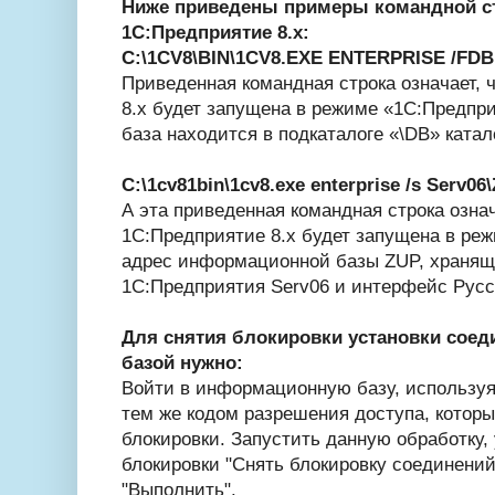
Ниже приведены примеры командной ст
1С:Предприятие 8.x:
С:\1CV8\BIN\1CV8.EXE ENTERPRISE /FDB
Приведенная командная строка означает, 
8.x будет запущена в режиме «1С:Предпр
база находится в подкаталоге «\DB» катал
С:\1cv81bin\1cv8.exe enterprise /s Serv06
А эта приведенная командная строка означ
1С:Предприятие 8.x будет запущена в ре
адрес информационной базы ZUP, хранящ
1С:Предприятия Serv06 и интерфейс Рус
Для снятия блокировки установки сое
базой нужно:
Войти в информационную базу, используя 
тем же кодом разрешения доступа, которы
блокировки. Запустить данную обработку, 
блокировки "Снять блокировку соединений
"Выполнить".