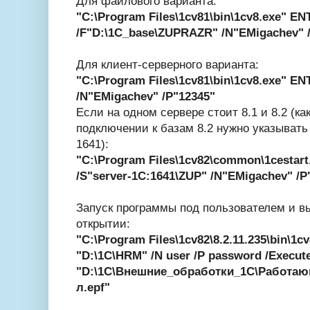
Для файлового варианта:
"C:\Program Files\1cv81\bin\1cv8.exe" E
/F"D:\1C_base\ZUPRAZR" /N"EMigachev" 
Для клиент-серверного варианта:
"C:\Program Files\1cv81\bin\1cv8.exe" E
/N"EMigachev" /P"12345"
Если на одном сервере стоит 8.1 и 8.2 (ка
подключении к базам 8.2 нужно указыват
1641):
"C:\Program Files\1cv82\common\1cestar
/S"server-1C:1641\ZUP" /N"EMigachev" /P
Запуск программы под пользователем и в
открытии:
"C:\Program Files\1cv82\8.2.11.235\bin\1
"D:\1C\HRM" /N user /P password /Execut
"D:\1C\Внешние_обработки_1С\Работа
л.epf"