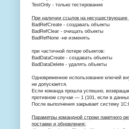
TestOnly - только тестирование
При наличии ссылок на несуществующие 
BadRefCreate - создавать объекты
BadRefClear - очищать объекты
BadRefNone -не изменять
при частичной потере объектов:
BadDataCreate - создавать объекты
BadDataDelete - удалять объекты
Одновременное использование ключей вн
не допускается.
Если команда прошла успешно, возвращает
противном случае — 1 (101, если в данны
После выполнения закрывает систему 1С:
Параметры командной строки пакетного р
поставки и обновления: