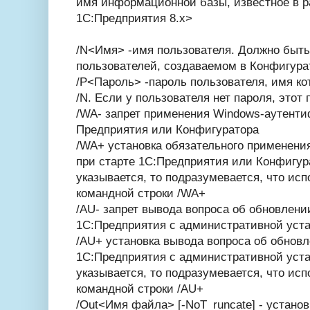
имя информационной базы, известное в р
1С:Предприятия 8.x>
/N<Имя> -имя пользователя. Должно быть у
пользователей, создаваемом в Конфигура
/P<Пароль> -пароль пользователя, имя ко
/N. Если у пользователя нет пароля, этот
/WA- запрет применения Windows-аутенти
Предприятия или Конфигуратора
/WA+ установка обязательного применен
при старте 1С:Предприятия или Конфигур
указывается, то подразумевается, что ис
командной строки /WA+
/AU- запрет вывода вопроса об обновлени
1С:Предприятия с административной уст
/AU+ установка вывода вопроса об обнов
1С:Предприятия с административной уста
указывается, то подразумевается, что ис
командной строки /AU+
/Out<Имя файла> [-NoT_runcate] - устано