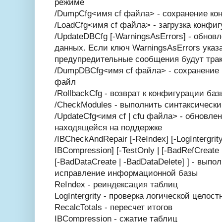
режиме
/DumpCfg<имя cf файла> - сохранение ко
/LoadCfg<имя cf файла> - загрузка конфи
/UpdateDBCfg [-WarningsAsErrors] - обно
данных. Если ключ Warnings­AsErrors указа
предупредительные сообщения будут трак
/DumpDBCfg<имя cf файла> - сохранение
файл
/RollbackCfg - возврат к конфигурации ба
/CheckModules - выполнить синтаксически
/UpdateCfg<имя cf | cfu файла> - обновле
находящейся на поддержке
/IBCheckAndRepair [-ReIndex] [-LogIntergrity]
IBCompression] [-TestOnly | [-BadRefCreate
[-BadDataCreate | -BadDataDelete] ] - вып
исправление информационной базы
ReIndex - реиндексация таблиц
LogIntergrity - проверка логической целост
RecalcTotals - пересчет итогов
IBCompression - сжатие таблиц