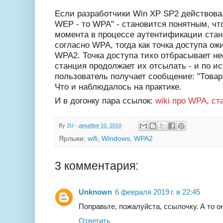
Если разработчики Win XP SP2 действовал
WEP - то WPA" - становится понятным, что
момента в процессе аутентификации стан
согласно WPA, тогда как точка доступа ож
WPA2. Точка доступа тихо отбрасывает н
станция продолжает их отсылать - и по и
пользователь получает сообщение: "Товар
Что и наблюдалось на практике.
И в догонку пара ссылок:
wiki про WPA
,
ст
By
2U
-
декабря 10, 2010
Ярлыки:
wifi
,
Windows
,
WPA2
3 комментария:
Unknown
6 февраля 2019 г. в 22:45
Поправьте, пожалуйста, ссылочку. А то о
Ответить