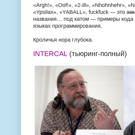
«Argh!», «Oof!», «2-ill», «Nhohnhehr», «
«Ypsilax», «YABALL», fuckfuck — это
за
названия… под катом — примеры кода
языках программирования.
Кроличья нора глубока.
INTERCAL
(тьюринг-полный)