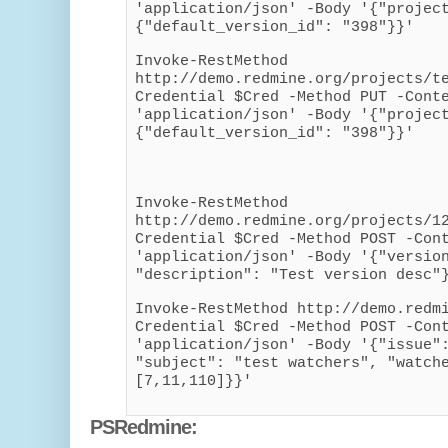
'application/json' -Body '{"projec
{"default_version_id": "398"}}'
Invoke-RestMethod
http://demo.redmine.org/projects/t
Credential $Cred -Method PUT -Cont
'application/json' -Body '{"projec
{"default_version_id": "398"}}'
Invoke-RestMethod
http://demo.redmine.org/projects/1
Credential $Cred -Method POST -Con
'application/json' -Body '{"versio
"description": "Test version desc"
Invoke-RestMethod http://demo.redm
Credential $Cred -Method POST -Con
'application/json' -Body '{"issue"
"subject": "test watchers", "watch
[7,11,110]}}'
PSRedmine: