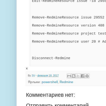
Edit-RedmineResource issue -id 295
Remove-RedmineResource issue 29552
Remove-RedmineResource version 408
Remove-RedmineResource project tes
Remove-RedmineResource user 20 # A
Disconnect-Redmine
x
By
2U
-
февраля 18, 2017
Ярлыки:
powershell
,
Redmine
Комментариев нет:
Отправить комментарий