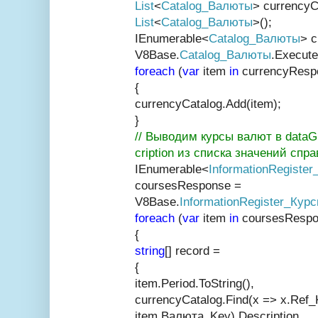
List
<
Catalog_Валюты
> currencyC
List
<
Catalog_Валюты
>();
IEnumerable<
Catalog_Валюты
> 
V8Base.
Catalog_Валюты
.Execute
foreach
(
var
item
in
currencyResp
{
currencyCatalog.Add(item
);
}
// Выводим курсы валют в dataG
cription из списка значений спр
IEnumerable<
InformationRegiste
coursesResponse =
V8Base.
InformationRegister_Кур
foreach
(
var
item
in
coursesRespo
{
string
[] record =
{
item.Period.ToString(),
currencyCatalog.Find(x
=> x.Ref_
item.Валюта_Key).Description,