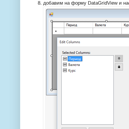
добавим на форму DataGridView и н