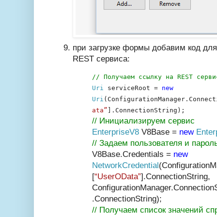
при загрузке формы добавим код для
REST сервиса:
// Получаем ссылку на REST серви
Uri
serviceRoot =
new
Uri
(ConfigurationManager.Connect
ata”
].ConnectionString);
// Инициализируем сервис
EnterpriseV8
V8Base =
new
Enter
// Задаем пользователя и парол
V8Base.Credentials =
new
NetworkCredential
(ConfigurationM
[
“UserOData”
].ConnectionString,
ConfigurationManager.ConnectionS
.ConnectionString);
// Получаем список значений с