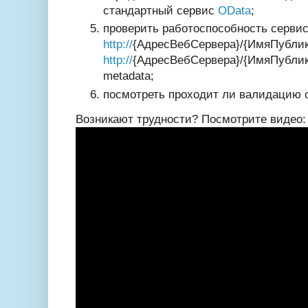
стандартный сервис
OData
;
проверить работоспособность сервис
http://
{АдресВебСервера}/{ИмяПублик
http://
{АдресВебСервера}/{ИмяПублик
metadata
;
посмотреть проходит ли валидацию 
Возникают трудности? Посмотрите видео: