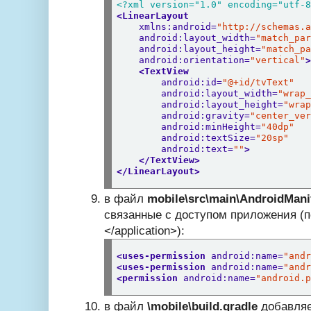
<?xml version="1.0" encoding="utf-
<LinearLayout
xmlns:android=
"
http://schemas.
android:layout_width=
"match_pa
android:layout_height=
"match_p
android:orientation=
"vertical"
<TextView
android:id=
"@+id/tvText"
android:layout_width=
"wrap
android:layout_height=
"wra
android:gravity=
"center_ve
android:minHeight=
"40dp"
android:textSize=
"20sp"
android:text=
""
>
</TextView>
</LinearLayout>
в файл
mobile\src\main\
AndroidMani
связанные с доступом приложения (пе
</application>):
<uses-permission
android:name=
"and
<uses-permission
android:name=
"and
<permission
android:name=
"android.
в файл
\mobile\build.gradle
добавляе