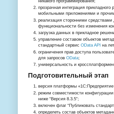
никакого программирования;
прозрачная интеграция прикладного 
мобильными приложениями и прочи
реализация сторонними средствами
функциональности без изменения ко
загрузка данных в прикладное решени
управление составом объектов метад
стандартный сервис
OData API
на лет
ограничения прав доступа пользоват
для запросов
OData
;
универсальность и кроссплатформен
Подготовительный этап
версия платформы «1С:Предприятие 8
режим совместимости конфигурации 
ниже “Версия 8.3.5”;
включен флаг “Публиковать станда
определеть состав объектов метадан