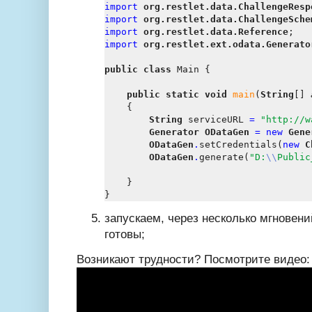
import
org.restlet.data.ChallengeResp
import
org.restlet.data.ChallengeSche
import
org.restlet.data.Reference
import
org.restlet.ext.odata.Generato
public
class
 Main {

public
static
void
main
(
String
[] 
    {

String
 serviceURL 
=
"
http://w
Generator
ODataGen
=
new
Gene
ODataGen
.
setCredentials(
new
C
ODataGen
.
generate(
"D:
\\
Public
    }

запускаем, через несколько мгновен
готовы;
Возникают трудности? Посмотрите видео: