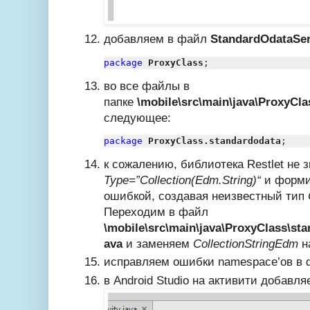
добавляем в файл
StandardOdataSer
package
ProxyClass
во все файлы в
папке
\mobile\src\main\java\ProxyCl
следующее:
package
ProxyClass.standardodata
к сожалению, библиотека Restlet не з
Type
=”
Collection(Edm.String)
“
и формир
ошибкой, создавая неизвестный тип
Переходим в файл
\mobile\src\main\java\ProxyClass\sta
ava
и заменяем
CollectionStringEdm
н
исправляем ошибки namespace’ов в 
в Android Studio на активити добавл