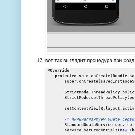
вот так выглядит процедура при созд
 @
Override
protected
void
 onCreate(
Bundle
 sa
        super
.
onCreate(savedInstanceSt
StrictMode
.
ThreadPolicy
 polic
StrictMode
.
setThreadPolicy(pol
        setContentView(
R
.
layout
.
activ
/* Инициализируем OData серви
StandardOdataService
 service 
        service
.
setCredentials(
new
Ch