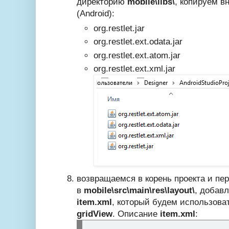
директорию
mobile\libs\
, копируем 
(Android):
org.restlet.jar
org.restlet.ext.odata.jar
org.restlet.ext.atom.jar
org.restlet.ext.xml.jar
возвращаемся в корень проекта и пе
в
mobile\src\main\res\layout\
, добавл
item.xml
, который будем использова
gridView
. Описание
item.xml
: