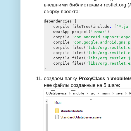
внешними библиотеками
restlet.org
(A
сборку проекта:
dependencies {

    compile fileTree(include
:
 [
'*.jar
    wearApp project(
':wear'
)

    compile 
'com.android.support:appc
    compile 
'
com.google.android.gms:p
    compile files(
'libs/
org.restlet.e
    compile files(
'libs/
org.restlet.e
    compile files(
'libs/
org.restlet.j
    compile files(
'libs/
org.restlet.e
создаем папку
ProxyClass
в
\mobile\
нее файлы созданные на 5 шаге: