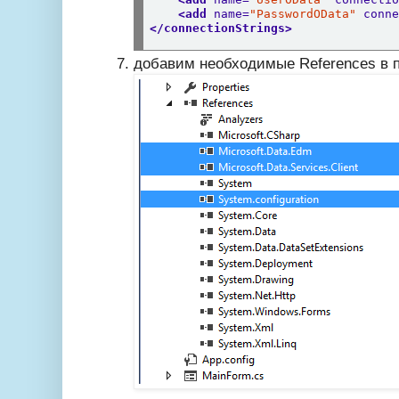
<add
name=
"PasswordOData"
conn
</connectionStrings>
добавим необходимые References в 