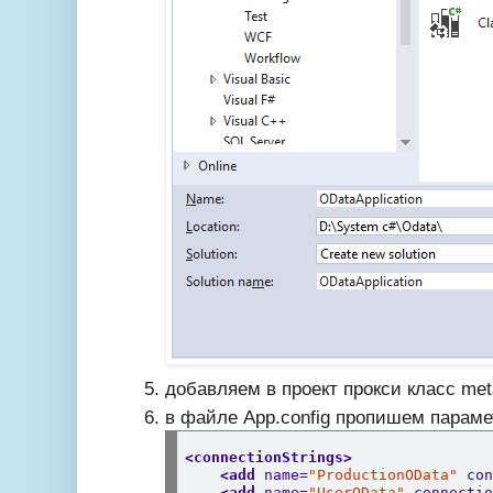
добавляем в проект прокси класс
met
в файле App.config пропишем параме
<connectionStrings>
<add
name=
"ProductionOData"
co
<add
name=
"UserOData"
connecti