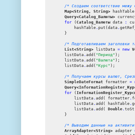
/* Создаем соответствие межу 
Map<String, String>
 hashTable
Query<Catalog_Валюты>
 currenc
for
 (
Catalog_Валюты
 data 
:
 cu
            hashTable
.
put(data
.
getRef
        }

/* Подготавливаем заголовки т
List<String>
 listData 
=
new
V
        listData
.
add(
"Период"
);

        listData
.
add(
"Валюта"
);

        listData
.
add(
"Курс"
);

/* Получаем курсы валют, Срез
SimpleDateFormat
 formatter 
=
Query<InformationRegister_Кур
for
 (
InformationRegister_Курс
            listData
.
add( formatter
.
f
            listData
.
add( hashTable
.
g
            listData
.
add( 
Double
.
toSt
        }

/* Выводим данные на активити
ArrayAdapter<String>
 adapter 