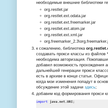
необходимые внешние библиотеки
re
org.restlet.jar
org.restlet.ext.odata.jar
org.restlet.ext.freemarker.jar
org.restlet.ext.atom.jar
org.restlet.ext.xml.jar
org.freemarker_2.3\
org.freemarker.
к сожалению, библиотека
org.restlet.
создавать прокси классы из файлов *
необходима авторизация. Покопавши
добавил возможность прохождения 
дальнейшей генерации прокси классо
есть в архиве в конце статьи. Офици
когда мои изменения попадут в осно
обсуждение этой задачи
здесь
;
добавим код формирования прокси к
import
java.net.URI
;
