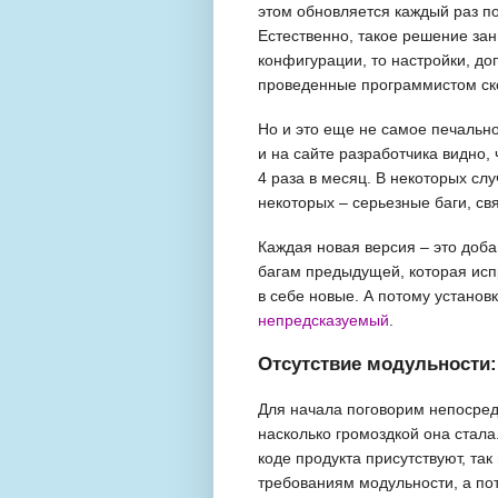
этом обновляется каждый раз п
Естественно, такое решение зан
конфигурации, то настройки, до
проведенные программистом ско
Но и это еще не самое печальн
и на сайте разработчика видно, 
4 раза в месяц. В некоторых с
некоторых – серьезные баги, св
Каждая новая версия – это доб
багам предыдущей, которая испр
в себе новые. А потому установ
непредсказуемый
.
Отсутствие модульности:
Для начала поговорим непосред
насколько громоздкой она стала
коде продукта присутствуют, та
требованиям модульности, а по