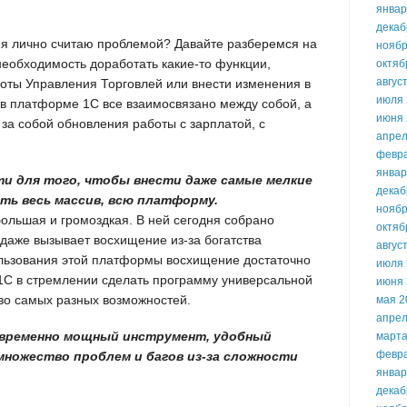
январ
декаб
 я лично считаю проблемой? Давайте разберемся на
ноябр
необходимость доработать какие-то функции,
октяб
авгус
ты Управления Торговлей или внести изменения в
июля 
 в платформе 1С все взаимосвязано между собой, а
июня 
 за собой обновления работы с зарплатой, с
апрел
февр
январ
и для того, чтобы внести даже самые мелкие
декаб
ть весь массив, всю платформу.
ноябр
ольшая и громоздкая. В ней сегодня собрано
октяб
а даже вызывает восхищение из-за богатства
авгус
льзования этой платформы восхищение достаточно
июля 
 1С в стремлении сделать программу универсальной
июня 
во самых разных возможностей.
мая 2
апрел
овременно мощный инструмент, удобный
марта
февр
множество проблем и багов из-за сложности
январ
декаб