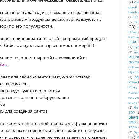
(7)
Gal
gpedit
 успешно решала задачи, связанные с различными
handm
(1)
HR
 программным продуктом до сих пор пользуются в
(6)
IK
оворит о его популярности.
(13)
i
ITSec
Kanba
тавили принципиально новый программный продукт –
LDAP
.2. Сейчас актуальная версия имеет номер 8.3.
Ly
(1)
mic
(1)
ечение поражает широтой возможностей и
MSOffi
Nextcl
емы
.
online
OpenS
ляет для своих клиентов целую экосистему:
ph
(1)
PowerP
азработчиков.
Proxy
ных видов учета и аналитики
Rabbi
 разного торгового оборудования
recover
proxy
ров
Ru
(1)
 для создания сайтов
SDP
(
Share
SMB
(
сти все компоненты этой экосистемы функционируют
SPAM
о появляются проблемы, сбои в работе, требуются
(1)
Sp
 и средств, что, конечно же, вызывает отторжение.
(17)