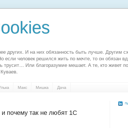
ookies
ее других. И на них обязанность быть лучше. Другим сх
о если человек решился жить по мечте, то он обязан в
ь трусит… Или благоразумие мешает. А те, кто живет по
 Куваев.
Улька
Макс
Мишка
Дача
Пр
 и почему так не любят 1С