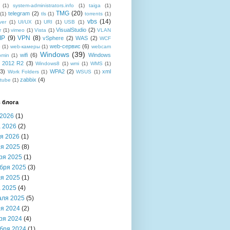
(1)
system-administrators.info
(1)
taiga
(1)
TMG
(20)
telegram
(2)
(1)
tls
(1)
torrents
(1)
vbs
(14)
ver
(1)
UI/UX
(1)
URI
(1)
USB
(1)
VisualStudio
(2)
r
(1)
vimeo
(1)
Vista
(1)
VLAN
IP
(9)
VPN
(8)
vSphere
(2)
WAS
(2)
WCF
web-сервис
(6)
b
(1)
web-камеры
(1)
webcam
Windows
(39)
wifi
(6)
Windows
bmin
(1)
r 2012 R2
(3)
Windows8
(1)
wmi
(1)
WMS
(1)
(3)
WPA2
(2)
xml
Work Folders
(1)
WSUS
(1)
zabbix
(4)
tube
(1)
 блога
2026
(1)
 2026
(2)
я 2026
(1)
я 2025
(8)
ря 2025
(1)
бря 2025
(3)
я 2025
(1)
 2025
(4)
аля 2025
(5)
я 2024
(2)
ря 2024
(4)
бря 2024
(1)