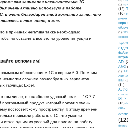
 время сам занимался исключительно 1С
(1)
пр
дня очень активно использую в работе
(12)
П
(10)
, и очень благодарен этой компании за то, что
р
ржака
тывать, в том числе, и мне.
серве
обору
 что в причинах негатива также необходимо
ск
(1)
сервер
чтобы не оставлять все это на уровне интуиции и
Турбо9
отде
файло
штри
авайте вспомним!
AD
(
AJAX
(1)
AP
ограммным обеспечением 1С с версии 6.0. По моим
AutoC
 немногим сложнее разнообразных вариантов
BIMI
(1
ных таблицах Excel.
(11)
Author
commun
 в том числе, ее наиболее удачный релиз – 1С 7.7.
Dlink
 программный продукт, который получил очень
(16)
d
eBay
ему постсоветскому пространству. К этому времени
eventl
олько привыкли работать с 1С, что умение
(12
и стало одним из условий для приема на работу
ffmpeg
ерсонала, а также менеджеров, кладовщиков и т.д.