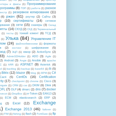
Программирование
интеры и факсы
(1)
рограммы
(8)
разное
ПЭП
(1)
работа
(1)
резервное копирование
(11)
еестр
(1)
ржач
(61)
(6)
роутер
(2)
Сайты
(3)
р
(10)
сертификаты
(14)
сетевое
сети
(15)
дование
(3)
сканеры
(3)
Склад
рипты
(14)
СКУД
(2)
СХД
(1)
Терминальный
тонкий клиент
(6)
ТСД
(3)
(1)
тесты
(1)
Улька
(84)
Управление IT
(1)
лом
(24)
форматы
файлообменники
(1)
в
(2)
шифрование
(5)
хостинг
(1)
хкод
(7)
юмор
(2)
ActiveSync
(2)
ЭЦП
(1)
33)
ADO
(3)
AdminSDHolder
(1)
Agile
(1)
(2)
Android
(3)
Ansible
(6)
Angie
(1)
apache
ASP.NET
(9)
Asterisk
(6)
C
(1)
ARR
(1)
Bi
(5)
ad
(1)
backlog
(1)
backup
(1)
base64
(1)
Bitrix
(12)
blazor
(9)
C#
)
blog
(1)
BPM
(1)
CentOs
(16)
Certification
Cacti
(5)
ity
(17)
Cisco
(3)
checkpoint
(1)
chrome
(1)
DKIM
(6)
Dlink
(4)
igate
(1)
CRM
(1)
css
(1)
 DFL
(7)
dns
(7)
docker
DLP
(4)
dmarc
(2)
e-Token
(2)
EAN13
(2)
ovecot
(1)
DropBox
(1)
ECM
(2)
elasticsearch
(2)
ERP
(2)
(1)
Exchange
Excel
(12)
og
(2)
1)
Exchange 2013
(46)
failover
(1)
ftp
flash
(2)
(1)
FIM
(1)
fishing
(1)
FortiGate
(1)