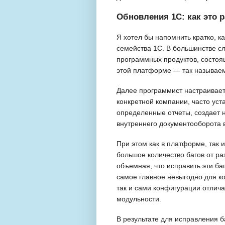
Обновления 1С: как это р
Я хотел бы напомнить кратко, 
семейства 1С. В большинстве сл
программных продуктов, состо
этой платформе — так называе
Далее программист настраивае
конкретной компании, часто ус
определенные отчеты, создает н
внутреннего документооборота в
При этом как в платформе, так 
большое количество багов от ра
объемная, что исправить эти б
самое главное невыгодно для ко
так и сами конфигурации отлича
модульности.
В результате для исправления б