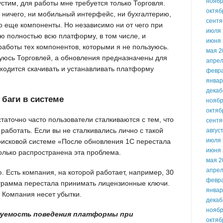
ноябр
стим, для работы мне требуется только Торговля.
октяб
 ничего, ни мобильный интерфейс, ни бухгалтерию,
сентя
то еще компоненты. Но независимо ни от чего при
июля 
ю полностью всю платформу, в том числе, и
июня 
аботы тех компонентов, которыми я не пользуюсь.
мая 2
льзуюсь Торговлей, а обновления предназначены для
апрел
ходится скачивать и устанавливать платформу
февр
январ
декаб
 баги в системе
ноябр
октяб
аточно часто пользователи сталкиваются с тем, что
сентя
аботать. Если вы не сталкивались лично с такой
авгус
июля 
поисковой системе «После обновления 1С перестала
июня 
колько распространена эта проблема.
мая 2
апрел
ю. Есть компания, на которой работает, например, 30
февр
грамма перестала принимать лицензионные ключи.
январ
 Компания несет убытки.
декаб
ноябр
азуемость поведения платформы при
октяб