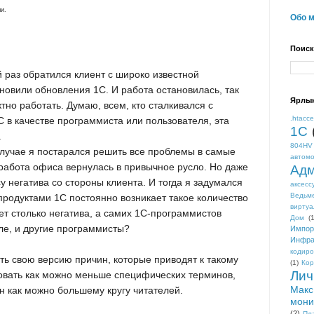
и.
Обо 
Поиск
й раз обратился клиент с широко известной
новили обновления 1С. И работа остановилась, так
Ярлы
тно работать. Думаю, всем, кто сталкивался с
.htacc
 в качестве программиста или пользователя, эта
1С
.
804HV
случае я постарался решить все проблемы в самые
автом
, работа офиса вернулась в привычное русло. Но даже
Адм
у негатива со стороны клиента. И тогда я задумался
аксесс
Ведьм
продуктами 1С постоянно возникает такое количество
виртуа
ет столько негатива, а самих 1С-программистов
Дом
(1
сле, и другие программисты?
Импор
Инфра
кодиро
ть свою версию причин, которые приводят к такому
(1)
Кор
Лич
зовать как можно меньше специфических терминов,
Макс
ен как можно большему кругу читателей.
мони
(2)
Пл