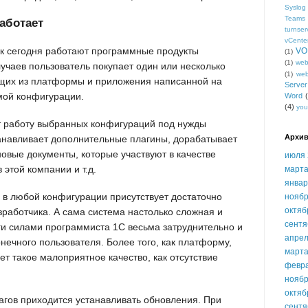
Syslog
Teams
аботает
turnser
vCente
как сегодня работают программные продукты
VO
(1)
(1)
we
учаев пользователь покупает один или несколько
(1)
we
ящих из платформы и приложения написанной на
Serve
мой конфигурации.
Word
(4)
you
т работу выбранных конфигураций под нужды
Архив
танавливает дополнительные плагины, дорабатывает
овые документы, которые участвуют в качестве
июля 
 этой компании и т.д.
марта
январ
и в любой конфигурации присутствует достаточно
ноябр
октяб
зработчика. А сама система настолько сложная и
сентя
аги силами программиста 1С весьма затруднительно и
апрел
нечного пользователя. Более того, как платформу,
марта
ет такое малоприятное качество, как отсутствие
февр
ноябр
октяб
агов приходится устанавливать обновления. При
сентя