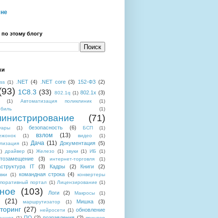
мне
 по этому блогу
ки
.NET
(4)
.NET core
(3)
152-ФЗ
(2)
ess
(1)
(93)
1C8.3
(33)
802.1x
(3)
802.1q
(1)
(1)
Автоматизация поликлиник
(1)
обиль
(1)
инистрирование
(71)
безопасность
(6)
уары
(1)
БСП
(1)
взлом
(13)
ежонок
(1)
видео
(1)
Дача
(11)
Документация
(5)
лизация
(1)
)
драйвер
(1)
Железо
(1)
звуки
(1)
ИБ
(1)
тозамещение
(3)
интернет-торговля
(1)
структура IT
(3)
Кадры
(2)
Книги
(2)
командная строка
(4)
вки
(1)
конвертеры
поративный портал
(1)
Лицензирование
(1)
ное
(103)
Логи
(2)
Макросы
(1)
(21)
Мишка
(3)
маршрутизатор
(1)
торинг
(27)
обновление
нейросети
(1)
ПО
(2)
позравления
(2)
аншет
(1)
принтер