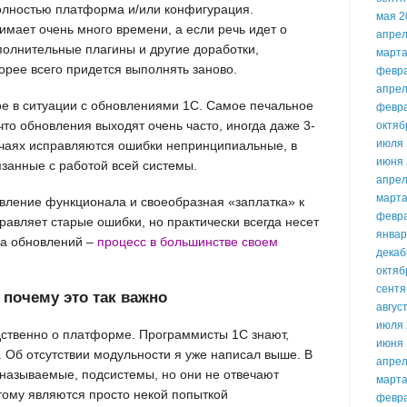
олностью платформа и/или конфигурация.
мая 2
имает очень много времени, а если речь идет о
апрел
полнительные плагины и другие доработки,
марта
рее всего придется выполнять заново.
февр
апрел
ое в ситуации с обновлениями 1С. Самое печальное
февр
что обновления выходят очень часто, иногда даже 3-
октяб
июля 
лучаях исправляются ошибки непринципиальные, в
июня 
язанные с работой всей системы.
апрел
марта
авление функционала и своеобразная «заплатка» к
февр
авляет старые ошибки, но практически всегда несет
январ
ка обновлений –
процесс в большинстве своем
декаб
октяб
сентя
 почему это так важно
авгус
июля 
ственно о платформе. Программисты 1С знают,
июня 
. Об отсутствии модульности я уже написал выше. В
апрел
к называемые, подсистемы, но они не отвечают
марта
тому являются просто некой попыткой
февр