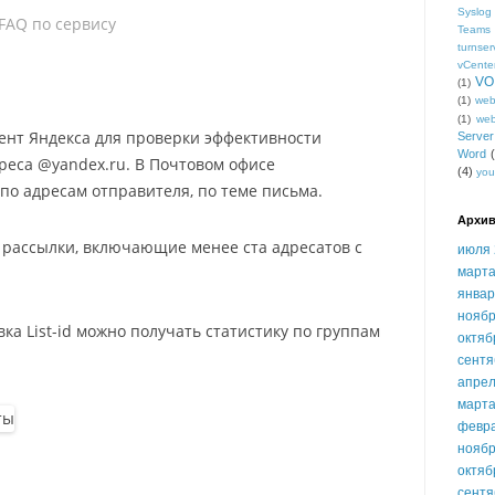
Syslog
FAQ по сервису
Teams
turnser
vCente
VO
(1)
(1)
we
(1)
we
ент Яндекса для проверки эффективности
Serve
Word
реса @yandex.ru. В Почтовом офисе
(4)
you
 по адресам отправителя, по теме письма.
Архив
 рассылки, включающие менее ста адресатов с
июля 
марта
январ
ноябр
ка List-id можно получать статистику по группам
октяб
сентя
апрел
марта
февр
ноябр
октяб
сентя