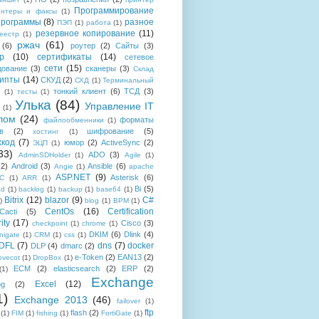
Программирование
интеры и факсы
(1)
рограммы
(8)
разное
ПЭП
(1)
работа
(1)
резервное копирование
(11)
еестр
(1)
ржач
(61)
(6)
роутер
(2)
Сайты
(3)
р
(10)
сертификаты
(14)
сетевое
сети
(15)
дование
(3)
сканеры
(3)
Склад
рипты
(14)
СКУД
(2)
СХД
(1)
Терминальный
тонкий клиент
(6)
ТСД
(3)
(1)
тесты
(1)
Улька
(84)
Управление IT
(1)
лом
(24)
форматы
файлообменники
(1)
в
(2)
шифрование
(5)
хостинг
(1)
хкод
(7)
юмор
(2)
ActiveSync
(2)
ЭЦП
(1)
33)
ADO
(3)
AdminSDHolder
(1)
Agile
(1)
(2)
Android
(3)
Ansible
(6)
Angie
(1)
apache
ASP.NET
(9)
Asterisk
(6)
C
(1)
ARR
(1)
Bi
(5)
ad
(1)
backlog
(1)
backup
(1)
base64
(1)
Bitrix
(12)
blazor
(9)
C#
)
blog
(1)
BPM
(1)
CentOs
(16)
Certification
Cacti
(5)
ity
(17)
Cisco
(3)
checkpoint
(1)
chrome
(1)
DKIM
(6)
Dlink
(4)
igate
(1)
CRM
(1)
css
(1)
 DFL
(7)
dns
(7)
docker
DLP
(4)
dmarc
(2)
e-Token
(2)
EAN13
(2)
ovecot
(1)
DropBox
(1)
ECM
(2)
elasticsearch
(2)
ERP
(2)
(1)
Exchange
Excel
(12)
og
(2)
1)
Exchange 2013
(46)
failover
(1)
ftp
flash
(2)
(1)
FIM
(1)
fishing
(1)
FortiGate
(1)