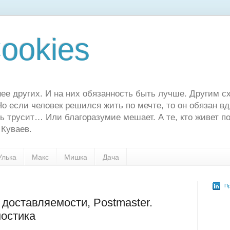
ookies
ее других. И на них обязанность быть лучше. Другим сх
о если человек решился жить по мечте, то он обязан в
ь трусит… Или благоразумие мешает. А те, кто живет по
 Куваев.
Улька
Макс
Мишка
Дача
Пр
 доставляемости, Postmaster.
ностика