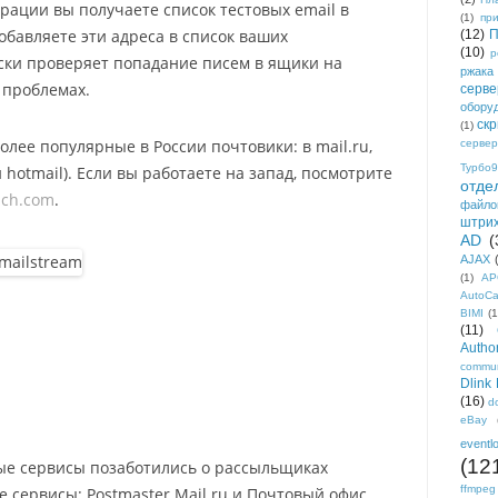
трации вы получаете список тестовых email в
(1)
пр
обавляете эти адреса в список ваших
(12)
П
(10)
р
ски проверяет попадание писем в ящики на
ржака
 проблемах.
серве
обору
ск
(1)
лее популярные в России почтовики: в mail.ru,
сервер
Турбо9
и hotmail). Если вы работаете на запад, посмотрите
отде
ach.com
.
файло
штри
AD
(
AJAX
(1)
AP
AutoC
BIMI
(1
(11)
Author
commun
Dlink
(16)
d
eBay
eventl
(12
е сервисы позаботились о рассыльщиках
ffmpeg
е сервисы: Postmaster Mail.ru и Почтовый офис