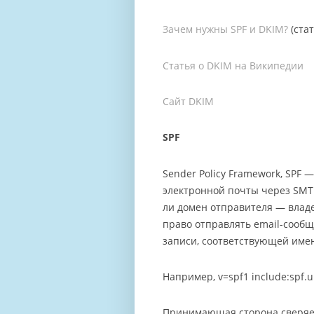
Зачем нужны SPF и DKIM?
(ста
Статья о DKIM на Википедии
Сайт DKIM
SPF
Sender Policy Framework, SPF
электронной почты через SMTP
ли домен отправителя — влад
право отправлять email-сообщ
записи, соответствующей име
Например, v=spf1 include:spf.u
Принимающая сторона сверяет