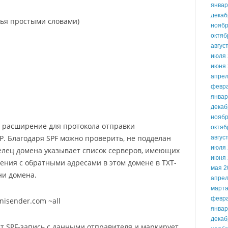
январ
декаб
тья простыми словами)
ноябр
октяб
авгус
июля 
июня 
апрел
февр
январ
декаб
ноябр
 — расширение для протокола отправки
октяб
. Благодаря SPF можно проверить, не подделан
авгус
июля 
елец домена указывает список серверов, имеющих
июня 
ения с обратными адресами в этом домене в TXT-
мая 2
ни домена.
апрел
марта
февр
nisender.com ~all
январ
декаб
 SPF-запись с данными отправителя и маркирует