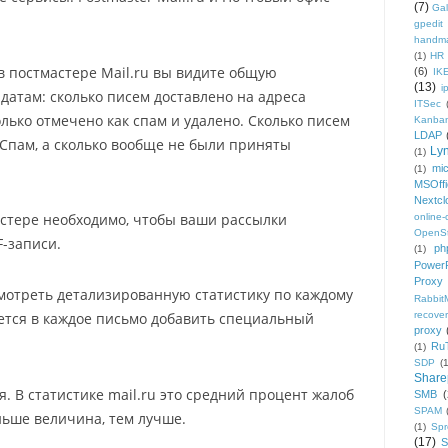
(7)
Gal
gpedit
handm
(1)
HR
 постмастере Mail.ru вы видите общую
(6)
IK
(13)
i
 датам: сколько писем доставлено на адреса
ITSec
колько отмечено как спам и удалено. Сколько писем
Kanba
LDAP
Спам, а сколько вообще не были приняты
Ly
(1)
mic
(1)
MSOffi
Nextcl
астере необходимо, чтобы ваши рассылки
online
OpenS
-записи.
ph
(1)
PowerP
Proxy
мотреть детализированную статистику по каждому
Rabbi
recover
уется в каждое письмо добавить специальный
proxy
Ru
(1)
SDP
(
Share
 В статистике mail.ru это средний процент жалоб
SMB
(
SPAM
ньше величина, тем лучше.
(1)
Sp
(17)