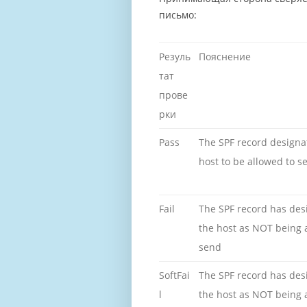
письмо:
Резуль
Пояснение
тат
прове
рки
Pass
The SPF record designa
host to be allowed to s
Fail
The SPF record has des
the host as NOT being 
send
SoftFai
The SPF record has des
l
the host as NOT being 