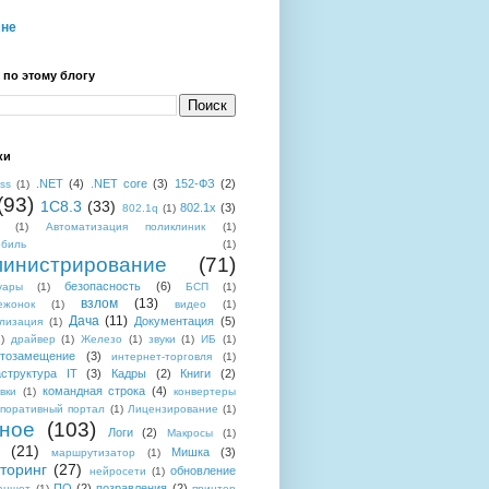
мне
 по этому блогу
ки
.NET
(4)
.NET core
(3)
152-ФЗ
(2)
ess
(1)
(93)
1C8.3
(33)
802.1x
(3)
802.1q
(1)
(1)
Автоматизация поликлиник
(1)
обиль
(1)
инистрирование
(71)
безопасность
(6)
уары
(1)
БСП
(1)
взлом
(13)
ежонок
(1)
видео
(1)
Дача
(11)
Документация
(5)
лизация
(1)
)
драйвер
(1)
Железо
(1)
звуки
(1)
ИБ
(1)
тозамещение
(3)
интернет-торговля
(1)
структура IT
(3)
Кадры
(2)
Книги
(2)
командная строка
(4)
вки
(1)
конвертеры
поративный портал
(1)
Лицензирование
(1)
ное
(103)
Логи
(2)
Макросы
(1)
(21)
Мишка
(3)
маршрутизатор
(1)
торинг
(27)
обновление
нейросети
(1)
ПО
(2)
позравления
(2)
аншет
(1)
принтер