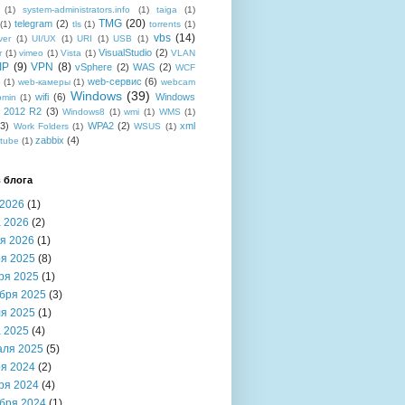
(1)
system-administrators.info
(1)
taiga
(1)
TMG
(20)
telegram
(2)
(1)
tls
(1)
torrents
(1)
vbs
(14)
ver
(1)
UI/UX
(1)
URI
(1)
USB
(1)
VisualStudio
(2)
r
(1)
vimeo
(1)
Vista
(1)
VLAN
IP
(9)
VPN
(8)
vSphere
(2)
WAS
(2)
WCF
web-сервис
(6)
b
(1)
web-камеры
(1)
webcam
Windows
(39)
wifi
(6)
Windows
bmin
(1)
r 2012 R2
(3)
Windows8
(1)
wmi
(1)
WMS
(1)
(3)
WPA2
(2)
xml
Work Folders
(1)
WSUS
(1)
zabbix
(4)
tube
(1)
 блога
2026
(1)
 2026
(2)
я 2026
(1)
я 2025
(8)
ря 2025
(1)
бря 2025
(3)
я 2025
(1)
 2025
(4)
аля 2025
(5)
я 2024
(2)
ря 2024
(4)
бря 2024
(1)