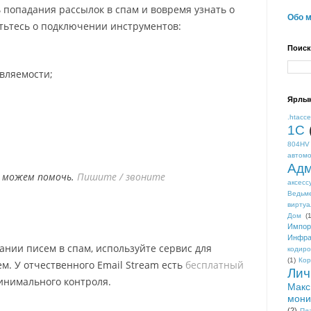
попадания рассылок в спам и вовремя узнать о
Обо 
тьтесь о подключении инструментов:
Поиск
вляемости;
Ярлы
.htacc
1С
804HV
автом
Адм
и, можем помочь.
Пишите / звоните
аксесс
Ведьм
виртуа
Дом
(1
Импор
Инфра
ании писем в спам, используйте сервис для
кодиро
(1)
Кор
м. У отчественного Email Stream есть
бесплатный
Лич
инимального контроля.
Макс
мони
(2)
Пл