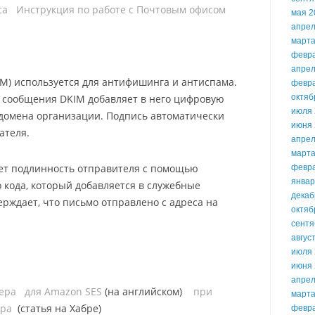
са
Инструкция по работе с Почтовым офисом
мая 2
апрел
марта
февр
апрел
KIM) используется для антифишинга и антиспама.
февр
 сообщения DKIM добавляет в него цифровую
октяб
июля 
 домена организации. Подпись автоматически
июня 
ателя.
апрел
марта
ет подлинность отправителя c помощью
февр
январ
кода, который добавляется в служебные
декаб
ерждает, что письмо отправлено с адреса на
октяб
сентя
авгус
июля 
июня 
апрел
ера
для Amazon SES
(на английском)
при
марта
ера
(статья на Хабре)
февр