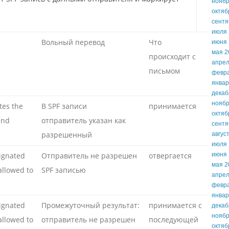
ноябр
октяб
сентя
июля 
Вольный перевод
Что
июня 
мая 2
происходит с
апрел
письмом
февр
январ
декаб
ноябр
tes the
В SPF записи
принимается
октяб
end
отправитель указан как
сентя
разрешенный
авгус
июля 
ignated
Отправитель не разрешен
отвергается
июня 
мая 2
allowed to
SPF записью
апрел
февр
январ
ignated
Промежуточный результат:
принимается с
декаб
ноябр
allowed to
отправитель не разрешен
последующей
октяб