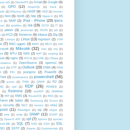
Gmail
(5)
Google
(6)
axy tab
(1)
GlusterFS
(1)
GPO
(12)
(1)
GraphQL
(1)
hack
(1)
HASP
(6)
ade
(1)
HAproxy
(1)
HDD
(1)
heroku
html
(5)
html5
(2)
http
(3)
IIS
(1)
Hyper-V
(1)
iPad - iPhone
(20)
Ipecs
IMAP
(2)
EA
(1)
isa
(19)
psec
(1)
iptables
(1)
iSCSI
(1)
IT
(1)
jabber
(3)
(1)
javascript
(1)
JSON
(1)
jwt
(1)
KCD
(3)
Kerberos
(6)
kibana
(2)
l2tp
(3)
n
(1)
Linux
(13)
(2)
logstash
(2)
Linksys
(1)
LVM
nc
(7)
MAC-адрес
(3)
MAPI
(1)
MD-5
(1)
mdf
Mikrotik
(32)
rosoft
(5)
miro
(1)
msi
(1)
ce
(5)
MTU
(2)
NAS
(2)
NAT
(1)
netping
(1)
oud
(6)
nginx
(5)
NTLM
(1)
OAB
(1)
OData
(1)
OpenSource
(3)
openssl
(4)
-сервисы
(1)
Outlook
(20)
OWA
(4)
tack
(1)
OTP
(1)
PAM
p
(2)
postgres
(2)
PowerBI
(5)
PKI
(1)
powershell
(56)
oint
(2)
powerquery
(1)
(3)
R2
(2)
punto
(1)
PWA
(1)
QNAP
(1)
RDP
(26)
tMQ
(1)
raid
(1)
RDWEB
(1)
Redmine
(10)
reverse
(1)
restAPI
(1)
(3)
RMS
(3)
RIP
(1)
RouterOS
(1)
RSS
(1)
rtp
Token
(4)
Safari
(6)
Samsung
(1)
Scrum
(1)
security
(5)
sha1
(2)
1)
SEO
(1)
service
(1)
point
(11)
sip
(4)
Silverlight
(1)
skype
(1)
SNMP
(12)
2)
sms
(1)
smtp
(1)
SOAP
(1)
spf
(7)
(1)
Speech API
(1)
Sphinx
(1)
spooler
SQL
(7)
SSL
reed.ME
(1)
SSD
(1)
SSH
(1)
SSO
(2)
SSTP
(2)
Swarm
(1)
Sysinternals
(1)