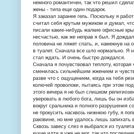
немного романтичен, так что решил сдела
жены - типа еще один подарок.
Я заказал заранее гель. Поскольку я рабо
считал себя крутым мужиком и думал, чт
писали какие-нибудь жалкие офисные крыс
несчастью, как же неправ я был. Я дождал
половина не ляжет спать, и, намекнув на
в туалет. Сначала все шло нормально. Я н
стал ждать. И очень быстро дождался.
Сначала я почувствовал теплоту, которая 
сменилась сильнейшим жжением и чувство
разве что с ощущением, когда на тебя рез
колючей проволоки, пытаясь при этом под
этого вечера я не был слишком религиозен
уверовать в любого бога, лишь бы он изб
вокруг сральника и полного разрушения с
не прокусить насквозь нижнюю губу, я поп
раковине, но мне удалось лишь запихать в
Сквозь завесу слез я выбрался из туалета
кухне идти я уже не мог, так что последн