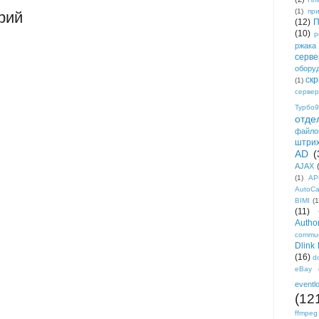
(1)
пр
рий
(12)
П
(10)
р
ржака
серве
обору
ск
(1)
сервер
Турбо9
отде
файло
штри
AD
(
AJAX
(1)
AP
AutoC
BIMI
(1
(11)
Author
commun
Dlink
(16)
d
eBay
eventl
(12
ffmpeg