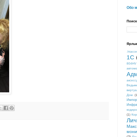
Обо 
Поиск
Ярлы
.htacc
1С
804HV
автом
Адм
аксесс
Ведьм
виртуа
Дом
(1
Импор
Инфра
кодиро
(1)
Кор
Лич
Макс
мони
(2)
Пл