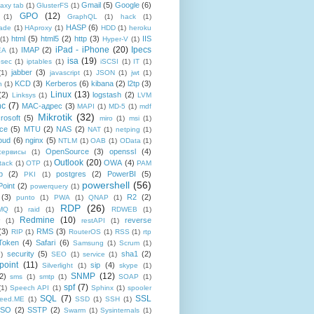
Gmail
(5)
Google
(6)
axy tab
(1)
GlusterFS
(1)
GPO
(12)
(1)
GraphQL
(1)
hack
(1)
HASP
(6)
ade
(1)
HAproxy
(1)
HDD
(1)
heroku
html
(5)
html5
(2)
http
(3)
IIS
(1)
Hyper-V
(1)
iPad - iPhone
(20)
Ipecs
IMAP
(2)
EA
(1)
isa
(19)
psec
(1)
iptables
(1)
iSCSI
(1)
IT
(1)
jabber
(3)
(1)
javascript
(1)
JSON
(1)
jwt
(1)
KCD
(3)
Kerberos
(6)
kibana
(2)
l2tp
(3)
n
(1)
Linux
(13)
(2)
logstash
(2)
Linksys
(1)
LVM
nc
(7)
MAC-адрес
(3)
MAPI
(1)
MD-5
(1)
mdf
Mikrotik
(32)
rosoft
(5)
miro
(1)
msi
(1)
ce
(5)
MTU
(2)
NAS
(2)
NAT
(1)
netping
(1)
oud
(6)
nginx
(5)
NTLM
(1)
OAB
(1)
OData
(1)
OpenSource
(3)
openssl
(4)
-сервисы
(1)
Outlook
(20)
OWA
(4)
tack
(1)
OTP
(1)
PAM
p
(2)
postgres
(2)
PowerBI
(5)
PKI
(1)
powershell
(56)
oint
(2)
powerquery
(1)
(3)
R2
(2)
punto
(1)
PWA
(1)
QNAP
(1)
RDP
(26)
tMQ
(1)
raid
(1)
RDWEB
(1)
Redmine
(10)
reverse
(1)
restAPI
(1)
(3)
RMS
(3)
RIP
(1)
RouterOS
(1)
RSS
(1)
rtp
Token
(4)
Safari
(6)
Samsung
(1)
Scrum
(1)
security
(5)
sha1
(2)
1)
SEO
(1)
service
(1)
point
(11)
sip
(4)
Silverlight
(1)
skype
(1)
SNMP
(12)
2)
sms
(1)
smtp
(1)
SOAP
(1)
spf
(7)
(1)
Speech API
(1)
Sphinx
(1)
spooler
SQL
(7)
SSL
reed.ME
(1)
SSD
(1)
SSH
(1)
SSO
(2)
SSTP
(2)
Swarm
(1)
Sysinternals
(1)