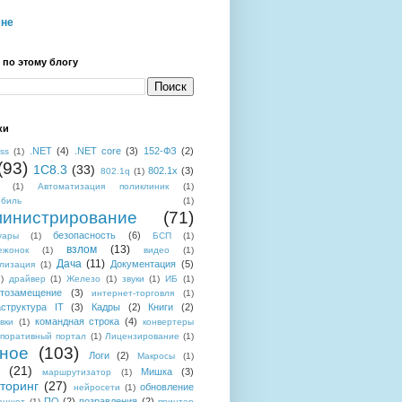
мне
 по этому блогу
ки
.NET
(4)
.NET core
(3)
152-ФЗ
(2)
ess
(1)
(93)
1C8.3
(33)
802.1x
(3)
802.1q
(1)
(1)
Автоматизация поликлиник
(1)
обиль
(1)
инистрирование
(71)
безопасность
(6)
уары
(1)
БСП
(1)
взлом
(13)
ежонок
(1)
видео
(1)
Дача
(11)
Документация
(5)
лизация
(1)
)
драйвер
(1)
Железо
(1)
звуки
(1)
ИБ
(1)
тозамещение
(3)
интернет-торговля
(1)
структура IT
(3)
Кадры
(2)
Книги
(2)
командная строка
(4)
вки
(1)
конвертеры
поративный портал
(1)
Лицензирование
(1)
ное
(103)
Логи
(2)
Макросы
(1)
(21)
Мишка
(3)
маршрутизатор
(1)
торинг
(27)
обновление
нейросети
(1)
ПО
(2)
позравления
(2)
аншет
(1)
принтер