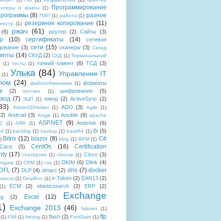
Программирование
интеры и факсы
(1)
рограммы
(8)
разное
ПЭП
(1)
работа
(1)
резервное копирование
(11)
еестр
(1)
ржач
(61)
(6)
роутер
(2)
Сайты
(3)
р
(10)
сертификаты
(14)
сетевое
сети
(15)
дование
(3)
сканеры
(3)
Склад
рипты
(14)
СКУД
(2)
СХД
(1)
Терминальный
тонкий клиент
(6)
ТСД
(3)
(1)
тесты
(1)
Улька
(84)
Управление IT
(1)
лом
(24)
форматы
файлообменники
(1)
в
(2)
шифрование
(5)
хостинг
(1)
хкод
(7)
юмор
(2)
ActiveSync
(2)
ЭЦП
(1)
33)
ADO
(3)
AdminSDHolder
(1)
Agile
(1)
(2)
Android
(3)
Ansible
(6)
Angie
(1)
apache
ASP.NET
(9)
Asterisk
(6)
C
(1)
ARR
(1)
Bi
(5)
ad
(1)
backlog
(1)
backup
(1)
base64
(1)
Bitrix
(12)
blazor
(9)
C#
)
blog
(1)
BPM
(1)
CentOs
(16)
Certification
Cacti
(5)
ity
(17)
Cisco
(3)
checkpoint
(1)
chrome
(1)
DKIM
(6)
Dlink
(4)
igate
(1)
CRM
(1)
css
(1)
 DFL
(7)
dns
(7)
docker
DLP
(4)
dmarc
(2)
e-Token
(2)
EAN13
(2)
ovecot
(1)
DropBox
(1)
ECM
(2)
elasticsearch
(2)
ERP
(2)
(1)
Exchange
Excel
(12)
og
(2)
1)
Exchange 2013
(46)
failover
(1)
ftp
flash
(2)
(1)
FIM
(1)
fishing
(1)
FortiGate
(1)