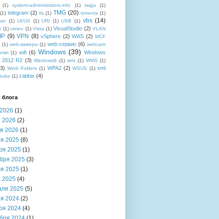
(1)
system-administrators.info
(1)
taiga
(1)
TMG
(20)
telegram
(2)
(1)
tls
(1)
torrents
(1)
vbs
(14)
ver
(1)
UI/UX
(1)
URI
(1)
USB
(1)
VisualStudio
(2)
r
(1)
vimeo
(1)
Vista
(1)
VLAN
IP
(9)
VPN
(8)
vSphere
(2)
WAS
(2)
WCF
web-сервис
(6)
b
(1)
web-камеры
(1)
webcam
Windows
(39)
wifi
(6)
Windows
bmin
(1)
r 2012 R2
(3)
Windows8
(1)
wmi
(1)
WMS
(1)
(3)
WPA2
(2)
xml
Work Folders
(1)
WSUS
(1)
zabbix
(4)
tube
(1)
 блога
2026
(1)
 2026
(2)
я 2026
(1)
я 2025
(8)
ря 2025
(1)
бря 2025
(3)
я 2025
(1)
 2025
(4)
аля 2025
(5)
я 2024
(2)
ря 2024
(4)
бря 2024
(1)