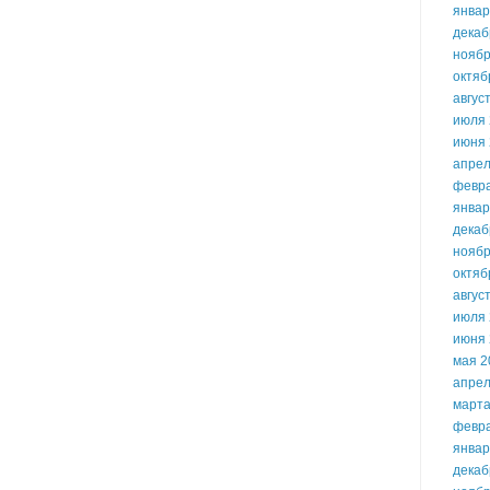
январ
декаб
ноябр
октяб
авгус
июля 
июня 
апрел
февр
январ
декаб
ноябр
октяб
авгус
июля 
июня 
мая 2
апрел
марта
февр
январ
декаб