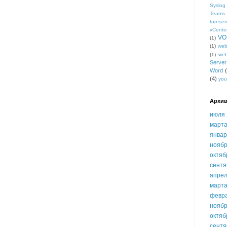
Syslog
Teams
turnser
vCente
VO
(1)
(1)
we
(1)
we
Serve
Word
(4)
you
Архив
июля 
марта
январ
ноябр
октяб
сентя
апрел
марта
февр
ноябр
октяб
сентя