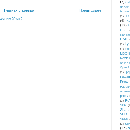
(7)
Gal
gpedit
Главная страница
Предыдущее
handm
(1)
HR
щению (Atom)
(6)
IK
(13)
i
ITSec
Kanba
LDAP
Ly
(1)
mic
(1)
MSOffi
Nextcl
online
OpenS
ph
(1)
PowerP
Proxy
Rabbi
recover
proxy
Ru
(1)
SDP
(
Share
SMB
(
SPAM
(1)
Sp
(17)