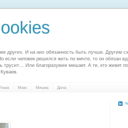
ookies
ее других. И на них обязанность быть лучше. Другим сх
о если человек решился жить по мечте, то он обязан в
ь трусит… Или благоразумие мешает. А те, кто живет по
 Куваев.
Улька
Макс
Мишка
Дача
Пр