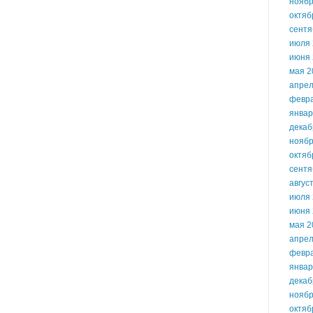
ноябр
октяб
сентя
июля 
июня 
мая 2
апрел
февр
январ
декаб
ноябр
октяб
сентя
авгус
июля 
июня 
мая 2
апрел
февр
январ
декаб
ноябр
октяб