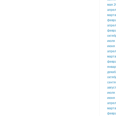
мая 2
апрел
марта
февр
апрел
февр
октяб
июля 
июня 
апрел
марта
февр
январ
декаб
октяб
сентя
авгус
июля 
июня 
апрел
марта
февр