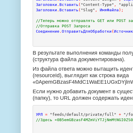
Заголовки
.
Вставить
(
"Content-Type"
,
 "appl
Заголовки
.
Вставить
(
"Slug"
,
ИмяФайла
);
//Теперь можно отправлять GET или POST з
//Отправка POST Запроса
Соединение
.
ОтправитьДляОбработки
(
Источни
В результате выполнения команды по
(структура файла документирована).
Из файла ответа можно вытащить иден
(resourceId), выглядит как строка вида
«0ApemGBzasF4MdC1WaEE1UGxDYjlnW
Если нужно добавить документ в сущ
(папку), то
URL
должен содержать иден
УРЛ
=
 "feeds/default/private/full" 
+
 "/f
//Здесь «0B5emGBzasF4MZmViYTJjNmMtNGI0ZS