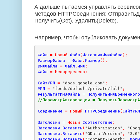
А дальше пытаемся управлять сервис
методов
HTTP
Соединения: ОтправитьД
Получить(
Get
), Удалить(
Delete
).
Например, чтобы опубликовать докуме
Файл
=
Новый
Файл
(
ИсточникИмяФайла
);
РазмерФайла
=
Файл
.
Размер
();
ИмяФайла
=
Файл
.
Имя
;
Файл
=
Неопределено
;
СайтУРЛ
=
 "docs.google.com"
;
УРЛ
=
 "feeds/default/private/full"
;
РезультатИмяФайла
=
ПолучитьИмяВременног
//ПараметрАвторизации = ПолучитьПараметр
Соединение
=
Новый
HTTPСоединение
(
СайтУР
Заголовки
=
Новый
Соответствие
;
Заголовки
.
Вставить
(
"Authorization"
,
 "Goo
Заголовки
.
Вставить
(
"GData-Version"
,
 "3.0
Заголовки
.
Вставить
(
"Content-Length"
,
Фор