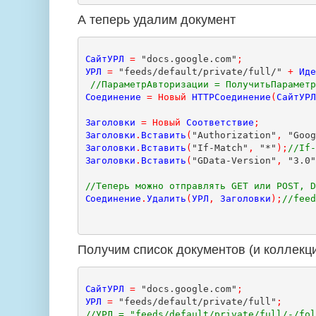
А теперь удалим документ
СайтУРЛ
=
 "docs.google.com"
;
УРЛ
=
 "feeds/default/private/full/" 
+
Ид
//ПараметрАвторизации = ПолучитьПарамет
Соединение
=
Новый
HTTPСоединение
(
СайтУР
Заголовки
=
Новый
Соответствие
;
Заголовки
.
Вставить
(
"Authorization"
,
 "Goo
Заголовки
.
Вставить
(
"If-Match"
,
 "*"
);
//If
Заголовки
.
Вставить
(
"GData-Version"
,
 "3.0
//Теперь можно отправлять GET или POST, 
Соединение
.
Удалить
(
УРЛ
,
Заголовки
);
//fee
Получим список документов (и коллекц
СайтУРЛ
=
 "docs.google.com"
;
УРЛ
=
 "feeds/default/private/full"
;
//УРЛ = "feeds/default/private/full/-/fo