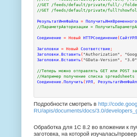
//GET /feeds/default/private/full/-/fold
//GET /feeds/default/private/full?showfo
РезультатИмяФайла
=
ПолучитьИмяВременног
//ПараметрАвторизации = ПолучитьПараметр
Соединение
=
Новый
HTTPСоединение
(
СайтУР
Заголовки
=
Новый
Соответствие
;
Заголовки
.
Вставить
(
"Authorization"
,
 "Goo
Заголовки
.
Вставить
(
"GData-Version"
,
 "3.0
//Теперь можно отправлять GET или POST з
//Например получение списка spreadsheets
Соединение
.
Получить
(
УРЛ
,
РезультатИмяФай
Подробности смотреть в
http://code.goog
RU/apis/documents/docs/3.0/developers_g
Обработка для 1
C
8.2 во вложении к пу
заготовка, на которой изучалась/прове