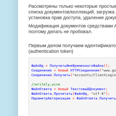
Рассмотрены только некоторые просты
списка документов/коллекций, загрузка
установка прав доступа, удаление доку
Модификация документов средствами
поэтому делать не пробовал.
Первым делом получаем идентификато
(authentication token)
ФайлИд
=
ПолучитьИмяВременногоФайла
();
Соединение
=
Новый
HTTPСоединение
(
"www.g
Соединение
.
Получить
(
"accounts/ClientLogi
//writely,wise 
ФайлОтвета
=
Новый
ТекстовыйДокумент
;
ФайлОтвета
.
Прочитать
(
ФайлИд
,
 "utf-8"
);
ПараметрАвторизации
=
ФайлОтвета
.
Получит