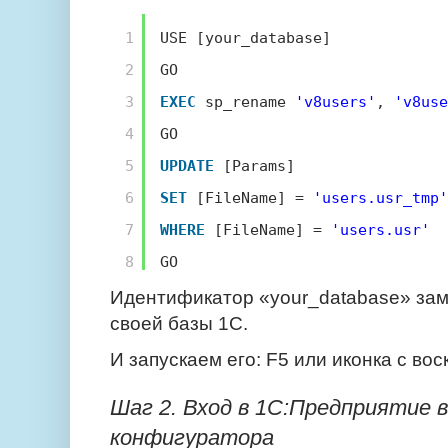
1
USE [your_database]
2
GO
3
EXEC
sp_rename 
'v8users'
, 
'v8use
4
GO
5
UPDATE
[Params]
6
SET
[FileName] = 
'users.usr_tmp'
7
WHERE
[FileName] = 
'users.usr'
8
GO
Идентификатор «your_database» за
своей базы 1С.
И запускаем его: F5 или иконка с во
Шаг 2. Вход в 1С:Предприятие 
конфигуратора