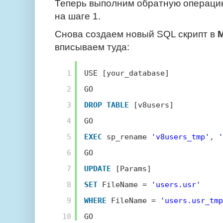
Теперь выполним обратную операцию
на шаге 1.
Снова создаем новый SQL скрипт в
M
вписываем туда:
1
USE [your_database]
2
GO
3
DROP
TABLE
[v8users]
4
GO
5
EXEC
sp_rename 
'v8users_tmp'
, 
'
6
GO
7
UPDATE
[Params]
8
SET
FileName = 
'users.usr'
9
WHERE
FileName = 
'users.usr_tmp
10
GO