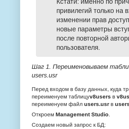
Кстати: именно по при
привилегий только на в
изменении прав доступ
новые параметры вступ
после повторной автор
пользователя.
Шаг 1. Переименовываем таблиц
users.usr
Перед входом в базу данных, куда тр
переименуем таблицу
v8users
в
v8u
переименуем файл
users.usr
в
user
Откроем
Management Studio
.
Создаем новый запрос к БД: