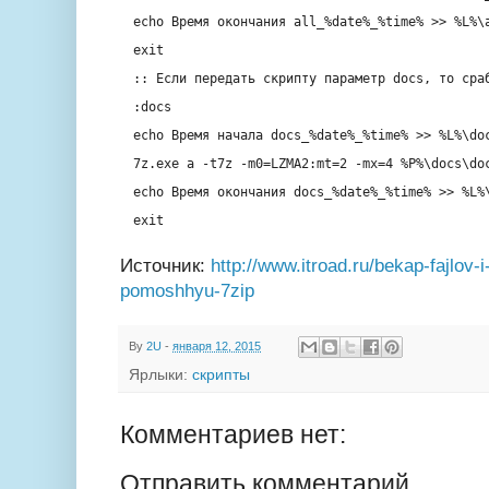
echo
Время окончания all_%
date
%_%
time
% >> %L%\
exit
:: Если передать скрипту параметр docs, то сра
:docs
echo
Время начала docs_%
date
%_%
time
% >> %L%\do
7z.exe a -t7z -m0=LZMA2:mt=2 -mx=4 %P%\docs\do
echo
Время окончания docs_%
date
%_%
time
% >> %L%
exit
Источник:
http://www.itroad.ru/bekap-fajlov
pomoshhyu-7zip
By
2U
-
января 12, 2015
Ярлыки:
скрипты
Комментариев нет:
Отправить комментарий