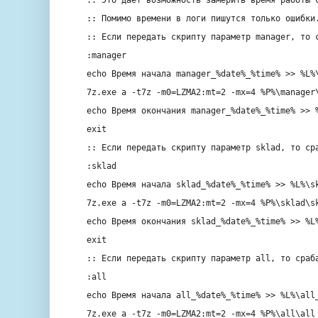
:: Помимо времени в логи пишутся только ошибки
:: Если передать скрипту параметр manager, то 
:manager
echo
Время начала manager_%
date
%_%
time
% >> %L%
7z.exe a -t7z -m0=LZMA2:mt=2 -mx=4 %P%\manager
echo
Время окончания manager_%
date
%_%
time
% >> 
exit
:: Если передать скрипту параметр sklad, то ср
:sklad
echo
Время начала sklad_%
date
%_%
time
% >> %L%\s
7z.exe a -t7z -m0=LZMA2:mt=2 -mx=4 %P%\sklad\s
echo
Время окончания sklad_%
date
%_%
time
% >> %L
exit
:: Если передать скрипту параметр all, то сраб
:all
echo
Время начала all_%
date
%_%
time
% >> %L%\all
7z.exe a -t7z -m0=LZMA2:mt=2 -mx=4 %P%\all\all