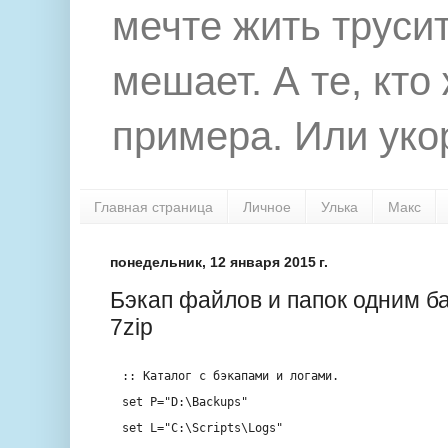
мечте жить труси
мешает. А те, кто
примера. Или укор
Главная страница
Личное
Улька
Макс
понедельник, 12 января 2015 г.
Бэкап файлов и папок одним б
7zip
:: Каталог с бэкапами и логами.
set
P=
"D:\Backups"
set
L=
"C:\Scripts\Logs"