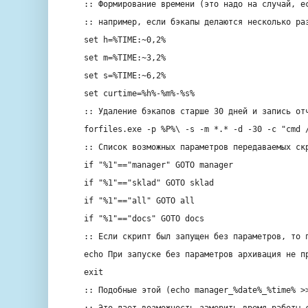
:: Формирование времени (это надо на случай, е
:: например, если бэкапы делаются несколько ра
set
h=%TIME:~0,2%
set
m=%TIME:~3,2%
set
s=%TIME:~6,2%
set
curtime=%h%-%m%-%s%
:: Удаление бэкапов старше 30 дней и запись от
forfiles.exe -p %P%\ -s -m *.* -d -30 -c 
"cmd 
:: Список возможных параметров передаваемых ск
if
"%1"
==
"manager"
GOTO manager
if
"%1"
==
"sklad"
GOTO sklad
if
"%1"
==
"all"
GOTO all
if
"%1"
==
"docs"
GOTO docs
:: Если скрипт был запущен без параметров, то 
echo
При запуске без параметров архивация не п
exit
:: Подобные этой (
echo
manager_%
date
%_%
time
% >
:: Это дает возможность замерить время работы 