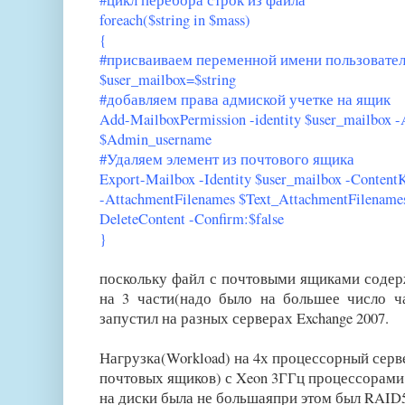
#цикл перебора строк из файла
foreach($string in $mass)
{
#присваиваем переменной имени пользовател
$user_mailbox=$string
#добавляем права адмиской учетке на ящик
Add-MailboxPermission -identity $user_mailbox
$Admin_username
#Удаляем элемент из почтового ящика
Export-Mailbox -Identity $user_mailbox -Conten
-AttachmentFilenames $Text_AttachmentFilenames 
DeleteContent -Confirm:$false
}
поскольку файл с почтовыми ящиками содерж
на 3 части(надо было на большее число ч
запустил на разных серверах Exchange 2007.
Нагрузка(Workload) на 4х процессорный серв
почтовых ящиков) с Xeon 3ГГц процессорами 
на диски была не большаяпри этом был RAID5