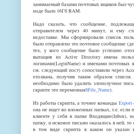
занимаемый базами почтовых ящиков был чут
ноде было 16Гб RAM.
Надо сказать, что сообщение, подлежащ
отправителем через 40 минут, и ему ст
недоставке. Мы сформировали список поль
было отправлено это почтовое сообщение (дел
тех, у кого сообщение было успешно отоз
вытащив из Active Directory имена пользо
логинами(LoginName) и именами почтовых ящ
см. следующий пост) сопоставили через Acce
отозвана, получив таким образом список
необходимо было удалить злополучное пись
скрипте это переменная
$File_Name
).
Из работы скрипта, а точнее команды
Export
она не ищет во вложенных папках, т.е. если п
клиенте у себя в папке Входящие(Inbox), 
папку, и искомое письмо оказалось в ней, то
в том виде скрипта в каком он указан 