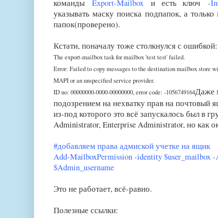
команды
Export-Mailbox
и есть ключ
-Inc
указывать маску поиска подпапок, а только
папок(проверено).
Кстати, поначалу тоже столкнулся с ошибкой:
The export-mailbox task for mailbox 'test test' failed.
Error: Failed to copy messages to the destination mailbox store wi
MAPI or an unspecified service provider.
Даже 
ID no: 00000000-0000-00000000, error code: -1056749164
подозрением на нехватку прав на почтовый я
из-под которого это всё запускалось был в г
Administrator, Enterprise Administrator, но как 
#добавляем права адмиской учетке на ящик
Add-MailboxPermission -identity $user_mailbox
$Admin_username
Это не работает, всё-равно.
Полезные ссылки: