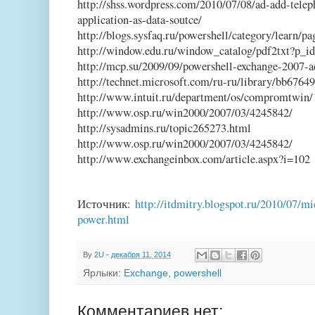
http://shss.wordpress.com/2010/07/08/ad-add-tele
application-as-data-soutce/
http://blogs.sysfaq.ru/powershell/category/learn/pa
http://window.edu.ru/window_catalog/pdf2txt?p
http://mcp.su/2009/09/powershell-exchange-2007-a
http://technet.microsoft.com/ru-ru/library/bb67
http://www.intuit.ru/department/os/compromtwin/
http://www.osp.ru/win2000/2007/03/4245842/
http://sysadmins.ru/topic265273.html
http://www.osp.ru/win2000/2007/03/4245842/
http://www.exchangeinbox.com/article.aspx?i=102
Источник:
http://itdmitry.blogspot.ru/2010/07/m
power.html
By
2U
-
декабря 11, 2014
Ярлыки:
Exchange
,
powershell
Комментариев нет: