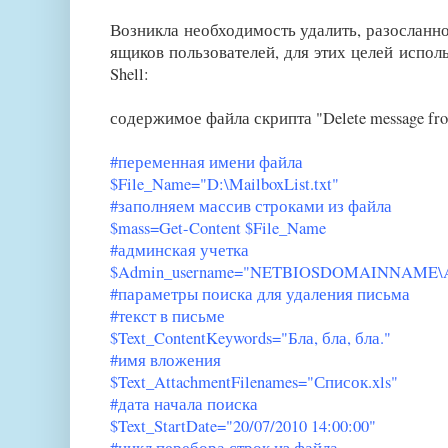
Возникла необходимость удалить, разосланн
ящиков пользователей, для этих целей исполь
Shell:
содержимое файла скрипта "Delete message fro
#переменная имени файла
$File_Name="D:\MailboxList.txt"
#заполняем массив строками из файла
$mass=Get-Content $File_Name
#админская учетка
$Admin_username="NETBIOSDOMAINNAME\A
#параметры поиска для удаления письма
#текст в письме
$Text_ContentKeywords="Бла, бла, бла."
#имя вложения
$Text_AttachmentFilenames="Список.xls"
#дата начала поиска
$Text_StartDate="20/07/2010 14:00:00"