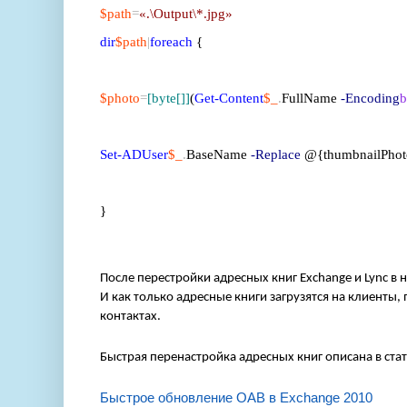
$path
=
«.\Output\*.jpg»
dir
$path
|
foreach
{
$photo
=
[byte[]]
(
Get-Content
$_
.
FullName
-Encoding
b
Set-ADUser
$_
.
BaseName
-Replace
@{thumbnailPhot
}
После перестройки адресных книг Exchange и Lync в 
И как только адресные книги загрузятся на клиенты,
контактах.
Быстрая перенастройка адресных книг описана в стат
Быстрое обновление OAB в Exchange 2010