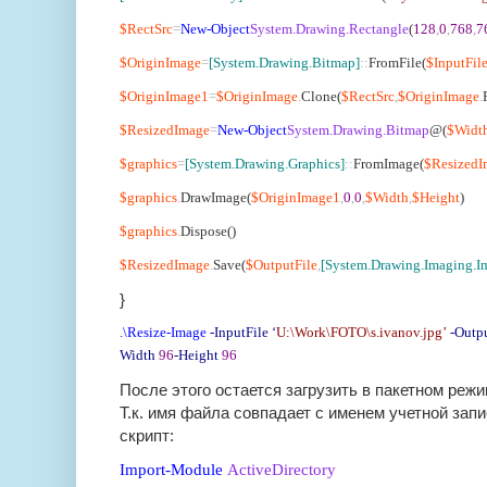
$RectSrc
=
New-Object
System.Drawing.Rectangle
(
128
,
0
,
768
,
7
$OriginImage
=
[System.Drawing.Bitmap]
::
FromFile(
$InputFil
$OriginImage1
=
$OriginImage
.
Clone(
$RectSrc
,
$OriginImage
.
$ResizedImage
=
New-Object
System.Drawing.Bitmap
@(
$Widt
$graphics
=
[System.Drawing.Graphics]
::
FromImage(
$ResizedI
$graphics
.
DrawImage(
$OriginImage1
,
0
,
0
,
$Width
,
$Height
)
$graphics
.
Dispose()
$ResizedImage
.
Save(
$OutputFile
,
[System.Drawing.Imaging.I
}
.\Resize-Image
-InputFile ‘
U:\Work\FOTO\
s.ivanov.jpg
’
-Outp
Width
96
-Height
96
После этого остается загрузить в пакетном режим
Т.к. имя файла совпадает с именем учетной зап
скрипт:
Import-Module
ActiveDirectory