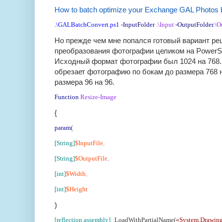
How to batch optimize your Exchange GAL Photos be
.\
GALBatchConvert.ps1
-InputFolder
.\Input
-OutputFolder
.\O
Но прежде чем мне попался готовый вариант ре
преобразования фотографии целиком на PowerSh
Исходный формат фотографии был 1024 на 768.
обрезает фотографию по бокам до размера 768 н
размера 96 на 96.
Function
Resize-Image
{
param
(
[String]
$InputFile
,
[String]
$OutputFile
,
[int]
$Width
,
[int]
$Height
)
[reflection.assembly]
::
LoadWithPartialName(
«System.Drawin