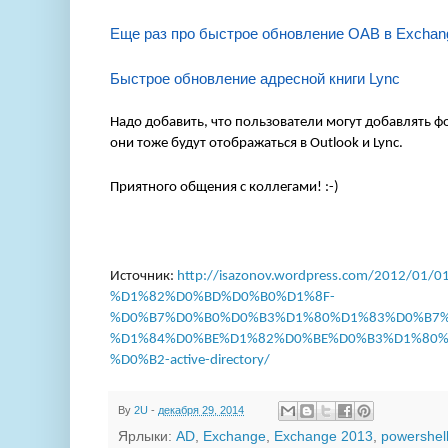
Еще раз про быстрое обновление OAB в Exchan
Быстрое обновление адресной книги Lync
Надо добавить, что пользователи могут добавлять ф
они тоже будут отображаться в Outlook и Lync.
Приятного общения с коллегами! :-)
Источник:
http://isazonov.wordpress.com/2012/
%D1%82%D0%BD%D0%B0%D1%8F-
%D0%B7%D0%B0%D0%B3%D1%80%D1%83%D0%B7%
%D1%84%D0%BE%D1%82%D0%BE%D0%B3%D1%80%
%D0%B2-active-directory/
By
2U
-
декабря 29, 2014
Ярлыки:
AD
,
Exchange
,
Exchange 2013
,
powershel