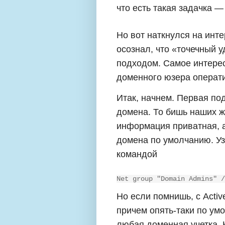
что есть такая задачка —
Но вот наткнулся на инт
осознал, что «точечный 
подходом. Самое интерес
доменного юзера операт
Итак, начнем. Первая по
домена. То бишь наших же
информация приватная, а
домена по умолчанию. Уз
командой
Net group "Domain Admins" /
Но если помнишь, с Activ
причем опять-таки по ум
любая доменная учетка. 