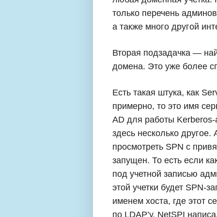
только перечень админов, 
а также много другой ин
Вторая подзадачка — на
домена. Это уже более с
Есть такая штука, как Ser
примерно, то это имя сер
AD для работы Kerberos-
здесь несколько другое. 
просмотреть SPN с привяз
запущен. То есть если к
под учетной записью адм
этой учетки будет SPN-за
именем хоста, где этот с
по LDAP’у, NetSPI напис