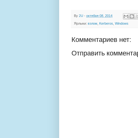
By
2U
-
октября 08, 2014
Ярлыки:
взлом
,
Kerberos
,
Windows
Комментариев нет:
Отправить коммента