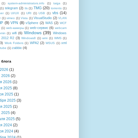
(1)
system-administrators.info
(1)
taiga
(1)
TMG
(20)
telegram
(2)
(1)
tls
(1)
torrents
(1)
vbs
(14)
ver
(1)
UI/UX
(1)
URI
(1)
USB
(1)
VisualStudio
(2)
r
(1)
vimeo
(1)
Vista
(1)
VLAN
IP
(9)
VPN
(8)
vSphere
(2)
WAS
(2)
WCF
web-сервис
(6)
b
(1)
web-камеры
(1)
webcam
Windows
(39)
wifi
(6)
Windows
bmin
(1)
r 2012 R2
(3)
Windows8
(1)
wmi
(1)
WMS
(1)
(3)
WPA2
(2)
xml
Work Folders
(1)
WSUS
(1)
zabbix
(4)
tube
(1)
 блога
2026
(1)
 2026
(2)
я 2026
(1)
я 2025
(8)
ря 2025
(1)
бря 2025
(3)
я 2025
(1)
 2025
(4)
аля 2025
(5)
я 2024
(2)
ря 2024
(4)
бря 2024
(1)