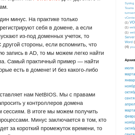
Syslog
ам.
Teams
turnser
vCente
один минус. На практике только
VO
(1)
 регистрируют себя в домене, а если
(1)
we
(1)
we
апускают из-под доменных учеток, то
Serve
Word
 другой стороны, если вспомнить, что
(4)
you
ую запись в AD, то мы можем легко найти
Архив
ипа. Самый практичный пример — найти
июля 
орые есть в домене! И без какого-либо
марта
январ
ноябр
октяб
ставляет нам NetBIOS. Мы с правами
сентя
апросить у контроллеров домена
апрел
марта
 сессиям. В итоге мы можем получить
февр
процессами. Минус заключается в том, кто
ноябр
дет за короткий промежуток времени, то
октяб
сентя