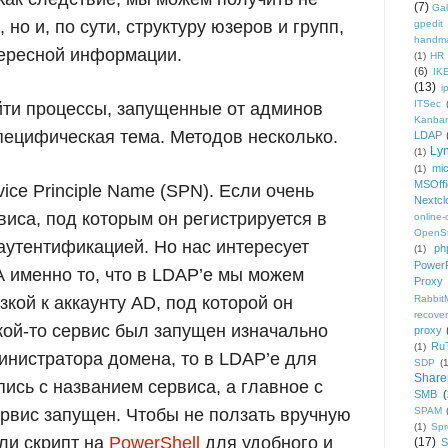
(7)
Gal
но и, по сути, структуру юзеров и групп,
gpedit
handm
тересной информации.
(1)
HR
(6)
IK
(13)
i
ITSec
йти процессы, запущенные от админов
Kanba
пецифическая тема. Методов несколько.
LDAP
Ly
(1)
mic
(1)
MSOffi
vice Principle Name (SPN). Если очень
Nextcl
виса, под которым он регистрируется в
online
OpenS
аутентификацией. Но нас интересует
ph
(1)
PowerP
А именно то, что в LDAP’е мы можем
Proxy
кой к аккаунту AD, под которой он
Rabbi
recover
акой-то сервис был запущен изначально
proxy
Ru
(1)
инистратора домена, то в LDAP’е для
SDP
(
Share
пись с названием сервиса, а главное с
SMB
(
ервис запущен. Чтобы не ползать вручную
SPAM
(1)
Sp
али скрипт на
PowerShell
для удобного и
(17)