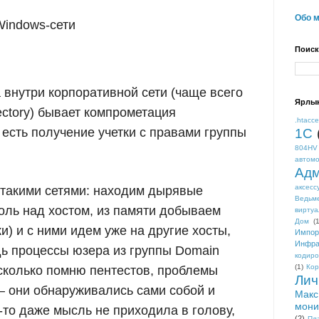
Обо 
Windows-сети
Поиск
 внутри корпоративной сети (чаще всего
Ярлы
ectory) бывает компрометация
.htacc
 есть получение учетки с правами группы
1С
804HV
автом
Адм
аксесс
 такими сетями: находим дырявые
Ведьм
оль над хостом, из памяти добываем
виртуа
Дом
(1
и) и с ними идем уже на другие хосты,
Импор
Инфра
дь процессы юзера из группы Domain
кодиро
(1)
Кор
 сколько помню пентестов, проблемы
Лич
— они обнаруживались сами собой и
Макс
мони
-то даже мысль не приходила в голову,
(2)
Пл