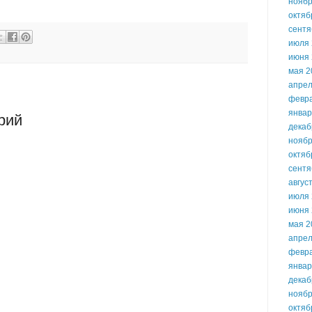
ноябр
октяб
сентя
июля 
июня 
мая 2
апрел
февр
январ
рий
декаб
ноябр
октяб
сентя
авгус
июля 
июня 
мая 2
апрел
февр
январ
декаб
ноябр
октяб