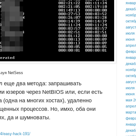
январ
декаб
ноябр
октяб
авгус
июля 
июня 
апрел
февр
январ
декаб
ноябр
ьзуя NetSess
октяб
авгус
л еще два метода: запрашивать
июля 
ии юзеров через NetBIOS или, если есть
июня 
 (одна на многих хостах), удаленно
мая 2
апрел
щенных процессов. Но, имхо, оба они
марта
ях, да и шумноваты.
февр
январ
декаб
24/easy-hack-191/