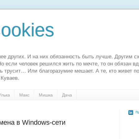
ookies
ее других. И на них обязанность быть лучше. Другим сх
о если человек решился жить по мечте, то он обязан в
ь трусит… Или благоразумие мешает. А те, кто живет по
 Куваев.
Улька
Макс
Мишка
Дача
Пр
мена в Windows-сети