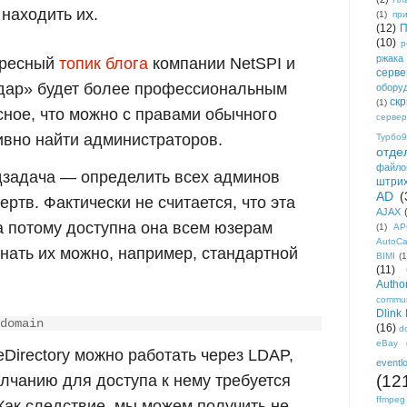
 находить их.
(1)
пр
(12)
П
(10)
р
ржака
ересный
топик блога
компании NetSPI и
серве
удар» будет более профессиональным
обору
ск
(1)
ное, что можно с правами обычного
сервер
ивно найти администраторов.
Турбо9
отде
файло
дзадача — определить всех админов
штри
AD
(
ртв. Фактически не считается, что эта
AJAX
 потому доступна она всем юзерам
(1)
AP
AutoC
нать их можно, например, стандартной
BIMI
(1
(11)
Author
commun
Dlink
domain
(16)
d
eBay
eDirectory можно работать через LDAP,
eventl
олчанию для доступа к нему требуется
(12
ffmpeg
Как следствие, мы можем получить не