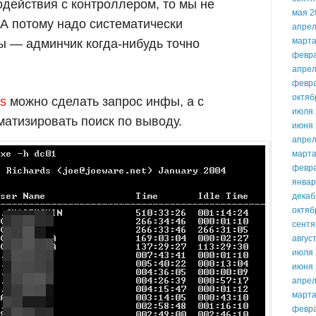
одействия с контроллером, то мы не
мая 2
 А потому надо систематически
апрел
марта
ы — админчик когда-нибудь точно
февр
апрел
февр
октяб
s
можно сделать запрос инфы, а с
июля 
атизировать поиск по выводу.
июня 
апрел
марта
февр
январ
декаб
октяб
сентя
авгус
июля 
июня 
апрел
марта
февр