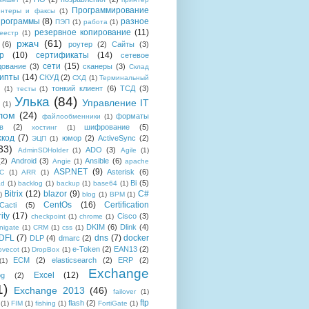
Программирование
интеры и факсы
(1)
рограммы
(8)
разное
ПЭП
(1)
работа
(1)
резервное копирование
(11)
еестр
(1)
ржач
(61)
(6)
роутер
(2)
Сайты
(3)
р
(10)
сертификаты
(14)
сетевое
сети
(15)
дование
(3)
сканеры
(3)
Склад
рипты
(14)
СКУД
(2)
СХД
(1)
Терминальный
тонкий клиент
(6)
ТСД
(3)
(1)
тесты
(1)
Улька
(84)
Управление IT
(1)
лом
(24)
форматы
файлообменники
(1)
в
(2)
шифрование
(5)
хостинг
(1)
хкод
(7)
юмор
(2)
ActiveSync
(2)
ЭЦП
(1)
33)
ADO
(3)
AdminSDHolder
(1)
Agile
(1)
(2)
Android
(3)
Ansible
(6)
Angie
(1)
apache
ASP.NET
(9)
Asterisk
(6)
C
(1)
ARR
(1)
Bi
(5)
ad
(1)
backlog
(1)
backup
(1)
base64
(1)
Bitrix
(12)
blazor
(9)
C#
)
blog
(1)
BPM
(1)
CentOs
(16)
Certification
Cacti
(5)
ity
(17)
Cisco
(3)
checkpoint
(1)
chrome
(1)
DKIM
(6)
Dlink
(4)
igate
(1)
CRM
(1)
css
(1)
 DFL
(7)
dns
(7)
docker
DLP
(4)
dmarc
(2)
e-Token
(2)
EAN13
(2)
ovecot
(1)
DropBox
(1)
ECM
(2)
elasticsearch
(2)
ERP
(2)
(1)
Exchange
Excel
(12)
og
(2)
1)
Exchange 2013
(46)
failover
(1)
ftp
flash
(2)
(1)
FIM
(1)
fishing
(1)
FortiGate
(1)