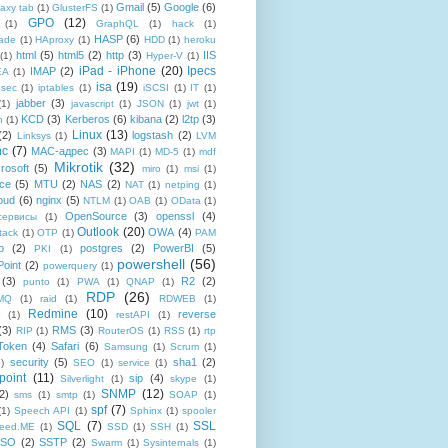
Gmail
(5)
Google
(6)
axy tab
(1)
GlusterFS
(1)
GPO
(12)
(1)
GraphQL
(1)
hack
(1)
HASP
(6)
ade
(1)
HAproxy
(1)
HDD
(1)
heroku
html
(5)
html5
(2)
http
(3)
IIS
(1)
Hyper-V
(1)
iPad - iPhone
(20)
Ipecs
IMAP
(2)
EA
(1)
isa
(19)
psec
(1)
iptables
(1)
iSCSI
(1)
IT
(1)
jabber
(3)
(1)
javascript
(1)
JSON
(1)
jwt
(1)
KCD
(3)
Kerberos
(6)
kibana
(2)
l2tp
(3)
n
(1)
Linux
(13)
(2)
logstash
(2)
Linksys
(1)
LVM
nc
(7)
MAC-адрес
(3)
MAPI
(1)
MD-5
(1)
mdf
Mikrotik
(32)
rosoft
(5)
miro
(1)
msi
(1)
ce
(5)
MTU
(2)
NAS
(2)
NAT
(1)
netping
(1)
oud
(6)
nginx
(5)
NTLM
(1)
OAB
(1)
OData
(1)
OpenSource
(3)
openssl
(4)
-сервисы
(1)
Outlook
(20)
OWA
(4)
tack
(1)
OTP
(1)
PAM
p
(2)
postgres
(2)
PowerBI
(5)
PKI
(1)
powershell
(56)
oint
(2)
powerquery
(1)
(3)
R2
(2)
punto
(1)
PWA
(1)
QNAP
(1)
RDP
(26)
tMQ
(1)
raid
(1)
RDWEB
(1)
Redmine
(10)
reverse
(1)
restAPI
(1)
(3)
RMS
(3)
RIP
(1)
RouterOS
(1)
RSS
(1)
rtp
Token
(4)
Safari
(6)
Samsung
(1)
Scrum
(1)
security
(5)
sha1
(2)
1)
SEO
(1)
service
(1)
point
(11)
sip
(4)
Silverlight
(1)
skype
(1)
SNMP
(12)
2)
sms
(1)
smtp
(1)
SOAP
(1)
spf
(7)
(1)
Speech API
(1)
Sphinx
(1)
spooler
SQL
(7)
SSL
reed.ME
(1)
SSD
(1)
SSH
(1)
SSO
(2)
SSTP
(2)
Swarm
(1)
Sysinternals
(1)