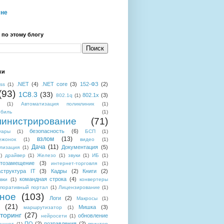
мне
 по этому блогу
ки
.NET
(4)
.NET core
(3)
152-ФЗ
(2)
ess
(1)
(93)
1C8.3
(33)
802.1x
(3)
802.1q
(1)
(1)
Автоматизация поликлиник
(1)
обиль
(1)
инистрирование
(71)
безопасность
(6)
уары
(1)
БСП
(1)
взлом
(13)
ежонок
(1)
видео
(1)
Дача
(11)
Документация
(5)
лизация
(1)
)
драйвер
(1)
Железо
(1)
звуки
(1)
ИБ
(1)
тозамещение
(3)
интернет-торговля
(1)
структура IT
(3)
Кадры
(2)
Книги
(2)
командная строка
(4)
вки
(1)
конвертеры
поративный портал
(1)
Лицензирование
(1)
ное
(103)
Логи
(2)
Макросы
(1)
(21)
Мишка
(3)
маршрутизатор
(1)
торинг
(27)
обновление
нейросети
(1)
ПО
(2)
позравления
(2)
аншет
(1)
принтер