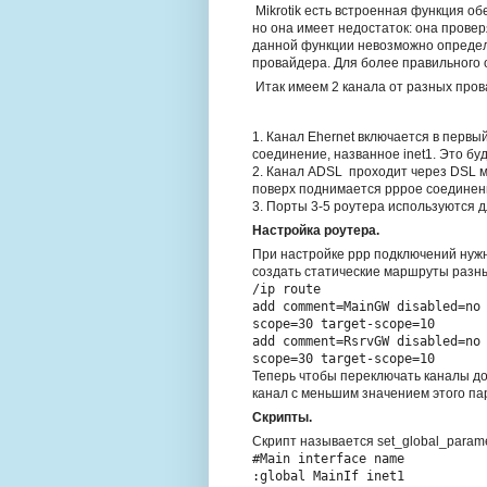
Mikrotik есть встроенная функция об
но она имеет недостаток: она пров
данной функции невозможно определ
провайдера. Для более правильного 
Итак имеем 2 канала от разных пров
1. Канал Ehernet включается в первы
соединение, названное inet1. Это бу
2. Канал ADSL проходит через DSL м
поверх поднимается pppoe соединени
3. Порты 3-5 роутера используются 
Настройка роутера.
При настройке ppp подключений нуж
создать статические маршруты разн
/ip route
add comment=MainGW disabled=no
scope=30 target-scope=10
add comment=RsrvGW disabled=no
scope=30 target-scope=10
Теперь чтобы переключать каналы до
канал с меньшим значением этого па
Скрипты.
Скрипт называется set_global_param
#Main interface name
:global MainIf inet1