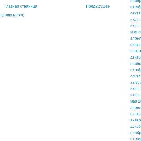
ноябр
Главная страница
Предыдущее
октяб
сентя
щению (Atom)
июля 
июня 
мая 2
апрел
февр
январ
декаб
ноябр
октяб
сентя
авгус
июля 
июня 
мая 2
апрел
февр
январ
декаб
ноябр
октяб