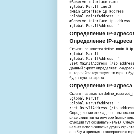
#Reserve interface name
:global RsrvIf inet2
#Main interface ip address
:global MainIfAddress ""
#Reserve interface ip address
:global RsrvIfAddress ""
Определение IP-адресо
Определение IP-адреса
Скрипт называется define_main_if_ip
:global MainIf
:global MainIfAddress ""
:set MainIfAddress [/ip addres
Данный скрипт определяет IP-адрес 
интерфейс отсутствует, то скрипт бу
будет пустая строка.
Определение IP-адреса
Скрипт называется define_reserved_if
:global RsrvIf
:global RsrvIfAddress ""
:set RsrvIfAddress [/ip addres
Определение этих адресов вынесено в
ряде скриптов на роутере (например
функции тут создавать нельзя. След
нельзя использовать в других скрипта
ошибку и приводят к завершению скр