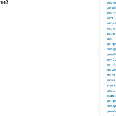
рий
январ
декаб
ноябр
октяб
авгус
июля 
июня 
апрел
февр
январ
декаб
ноябр
октяб
авгус
июля 
июня 
мая 2
апрел
марта
февр
январ
декаб