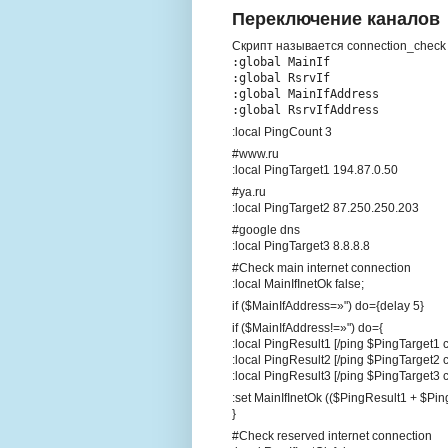
Переключение каналов
Скрипт называется connection_check
:global MainIf
:global RsrvIf
:global MainIfAddress
:global RsrvIfAddress
:local PingCount 3
#www.ru
:local PingTarget1 194.87.0.50
#ya.ru
:local PingTarget2 87.250.250.203
#google dns
:local PingTarget3 8.8.8.8
#Check main internet connection
:local MainIfInetOk false;
if ($MainIfAddress=»") do={delay 5}
if ($MainIfAddress!=»") do={
:local PingResult1 [/ping $PingTarget1
:local PingResult2 [/ping $PingTarget2
:local PingResult3 [/ping $PingTarget3
:set MainIfInetOk (($PingResult1 + $Pi
}
#Check reserved internet connection