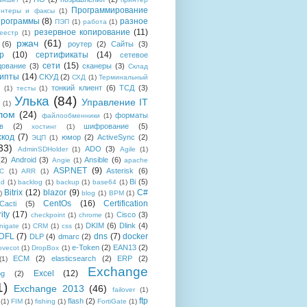
Программирование
интеры и факсы
(1)
рограммы
(8)
разное
ПЭП
(1)
работа
(1)
резервное копирование
(11)
еестр
(1)
ржач
(61)
(6)
роутер
(2)
Сайты
(3)
р
(10)
сертификаты
(14)
сетевое
сети
(15)
дование
(3)
сканеры
(3)
Склад
рипты
(14)
СКУД
(2)
СХД
(1)
Терминальный
тонкий клиент
(6)
ТСД
(3)
(1)
тесты
(1)
Улька
(84)
Управление IT
(1)
лом
(24)
форматы
файлообменники
(1)
в
(2)
шифрование
(5)
хостинг
(1)
хкод
(7)
юмор
(2)
ActiveSync
(2)
ЭЦП
(1)
33)
ADO
(3)
AdminSDHolder
(1)
Agile
(1)
(2)
Android
(3)
Ansible
(6)
Angie
(1)
apache
ASP.NET
(9)
Asterisk
(6)
C
(1)
ARR
(1)
Bi
(5)
ad
(1)
backlog
(1)
backup
(1)
base64
(1)
Bitrix
(12)
blazor
(9)
C#
)
blog
(1)
BPM
(1)
CentOs
(16)
Certification
Cacti
(5)
ity
(17)
Cisco
(3)
checkpoint
(1)
chrome
(1)
DKIM
(6)
Dlink
(4)
igate
(1)
CRM
(1)
css
(1)
 DFL
(7)
dns
(7)
docker
DLP
(4)
dmarc
(2)
e-Token
(2)
EAN13
(2)
ovecot
(1)
DropBox
(1)
ECM
(2)
elasticsearch
(2)
ERP
(2)
(1)
Exchange
Excel
(12)
og
(2)
1)
Exchange 2013
(46)
failover
(1)
ftp
flash
(2)
(1)
FIM
(1)
fishing
(1)
FortiGate
(1)