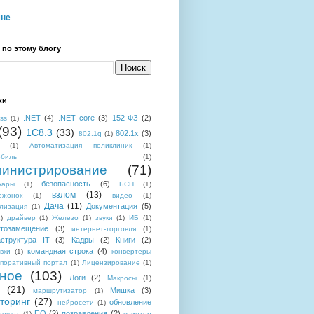
мне
 по этому блогу
ки
.NET
(4)
.NET core
(3)
152-ФЗ
(2)
ess
(1)
(93)
1C8.3
(33)
802.1x
(3)
802.1q
(1)
(1)
Автоматизация поликлиник
(1)
обиль
(1)
инистрирование
(71)
безопасность
(6)
уары
(1)
БСП
(1)
взлом
(13)
ежонок
(1)
видео
(1)
Дача
(11)
Документация
(5)
лизация
(1)
)
драйвер
(1)
Железо
(1)
звуки
(1)
ИБ
(1)
тозамещение
(3)
интернет-торговля
(1)
структура IT
(3)
Кадры
(2)
Книги
(2)
командная строка
(4)
вки
(1)
конвертеры
поративный портал
(1)
Лицензирование
(1)
ное
(103)
Логи
(2)
Макросы
(1)
(21)
Мишка
(3)
маршрутизатор
(1)
торинг
(27)
обновление
нейросети
(1)
ПО
(2)
позравления
(2)
аншет
(1)
принтер