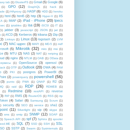
Gmail
(5)
Google
(6)
axy tab
(1)
GlusterFS
(1)
GPO
(12)
(1)
GraphQL
(1)
hack
(1)
HASP
(6)
ade
(1)
HAproxy
(1)
HDD
(1)
heroku
html
(5)
html5
(2)
http
(3)
IIS
(1)
Hyper-V
(1)
iPad - iPhone
(20)
Ipecs
IMAP
(2)
EA
(1)
isa
(19)
psec
(1)
iptables
(1)
iSCSI
(1)
IT
(1)
jabber
(3)
(1)
javascript
(1)
JSON
(1)
jwt
(1)
KCD
(3)
Kerberos
(6)
kibana
(2)
l2tp
(3)
n
(1)
Linux
(13)
(2)
logstash
(2)
Linksys
(1)
LVM
nc
(7)
MAC-адрес
(3)
MAPI
(1)
MD-5
(1)
mdf
Mikrotik
(32)
rosoft
(5)
miro
(1)
msi
(1)
ce
(5)
MTU
(2)
NAS
(2)
NAT
(1)
netping
(1)
oud
(6)
nginx
(5)
NTLM
(1)
OAB
(1)
OData
(1)
OpenSource
(3)
openssl
(4)
-сервисы
(1)
Outlook
(20)
OWA
(4)
tack
(1)
OTP
(1)
PAM
p
(2)
postgres
(2)
PowerBI
(5)
PKI
(1)
powershell
(56)
oint
(2)
powerquery
(1)
(3)
R2
(2)
punto
(1)
PWA
(1)
QNAP
(1)
RDP
(26)
tMQ
(1)
raid
(1)
RDWEB
(1)
Redmine
(10)
reverse
(1)
restAPI
(1)
(3)
RMS
(3)
RIP
(1)
RouterOS
(1)
RSS
(1)
rtp
Token
(4)
Safari
(6)
Samsung
(1)
Scrum
(1)
security
(5)
sha1
(2)
1)
SEO
(1)
service
(1)
point
(11)
sip
(4)
Silverlight
(1)
skype
(1)
SNMP
(12)
2)
sms
(1)
smtp
(1)
SOAP
(1)
spf
(7)
(1)
Speech API
(1)
Sphinx
(1)
spooler
SQL
(7)
SSL
reed.ME
(1)
SSD
(1)
SSH
(1)
SSO
(2)
SSTP
(2)
Swarm
(1)
Sysinternals
(1)