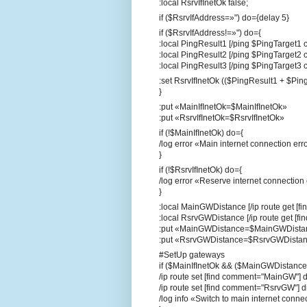
:local RsrvIfInetOk false;
if ($RsrvIfAddress=»") do={delay 5}
if ($RsrvIfAddress!=»") do={
:local PingResult1 [/ping $PingTarget1
:local PingResult2 [/ping $PingTarget2
:local PingResult3 [/ping $PingTarget3
:set RsrvIfInetOk (($PingResult1 + $Pi
}
:put «MainIfInetOk=$MainIfInetOk»
:put «RsrvIfInetOk=$RsrvIfInetOk»
if (!$MainIfInetOk) do={
/log error «Main internet connection err
}
if (!$RsrvIfInetOk) do={
/log error «Reserve internet connection 
}
:local MainGWDistance [/ip route get [
:local RsrvGWDistance [/ip route get [
:put «MainGWDistance=$MainGWDista
:put «RsrvGWDistance=$RsrvGWDista
#SetUp gateways
if ($MainIfInetOk && ($MainGWDistanc
/ip route set [find comment="MainGW"] 
/ip route set [find comment="RsrvGW"] 
/log info «Switch to main internet conne