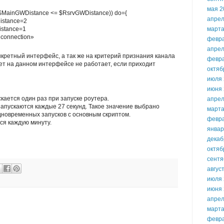
мая 2
& ($MainGWDistance <= $RsrvGWDistance)) do={
апрел
distance=2
distance=1
марта
t connection»
февр
апрел
нкретный интерфейс, а так же на критерий признания канала
февр
ет на данном интерфейсе не работает, если приходит
октяб
июля 
июня 
скается один раз при запуске роутера.
апрел
запускаются каждые 27 секунд. Такое значение выбрано
марта
дновременных запусков с основным скриптом.
февр
тся каждую минуту.
январ
декаб
октяб
сентя
авгус
июля 
июня 
апрел
марта
февр