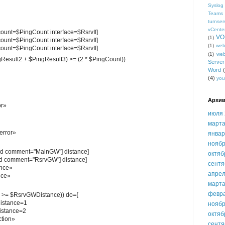
Syslog
Teams
turnser
vCente
 count=$PingCount interface=$RsrvIf]
VO
(1)
 count=$PingCount interface=$RsrvIf]
(1)
we
 count=$PingCount interface=$RsrvIf]
(1)
we
ngResult2 + $PingResult3) >= (2 * $PingCount))
Serve
Word
(4)
you
Архив
or»
июля 
марта
error»
январ
ноябр
find comment="MainGW"] distance]
октяб
find comment="RsrvGW"] distance]
сентя
nce»
апрел
nce»
марта
февр
e >= $RsrvGWDistance)) do={
distance=1
ноябр
distance=2
октяб
ction»
сентя