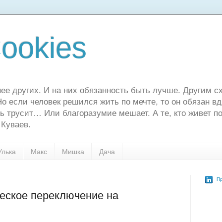
ookies
ее других. И на них обязанность быть лучше. Другим сх
о если человек решился жить по мечте, то он обязан в
ь трусит… Или благоразумие мешает. А те, кто живет по
 Куваев.
Улька
Макс
Мишка
Дача
Пр
ческое переключение на