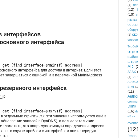
(1)
пр
(12)
П
(10)
р
ржака
серве
обору
в интерфейсов
ск
(1)
сервер
 основного интерфейса
Турбо9
отде
файло
штри
s get [find interface=$MainIf] address]
AD
(
основного интерфейса для доступа в интернет. Если этот
AJAX
дет завершаться с ошибкой, а в переменной MainIfAddress
(1)
AP
AutoC
 резервного интерфейса
BIMI
(1
(11)
_ip
Author
commun
Dlink
s get [find interface=$RsrvIf] address]
(16)
d
 отдельные скрипты, т.к. эти значения используются ещё в
eBay
, обновление записей в DynDNS), а пользовательские
eventl
ует заметить, что напрямую команды определения адресов
(12
х, т.к. в случае проблем с интерфейсом они генерируют
ипта.
ffmpeg