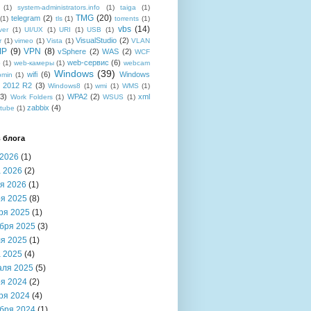
(1)
system-administrators.info
(1)
taiga
(1)
TMG
(20)
telegram
(2)
(1)
tls
(1)
torrents
(1)
vbs
(14)
ver
(1)
UI/UX
(1)
URI
(1)
USB
(1)
VisualStudio
(2)
r
(1)
vimeo
(1)
Vista
(1)
VLAN
IP
(9)
VPN
(8)
vSphere
(2)
WAS
(2)
WCF
web-сервис
(6)
b
(1)
web-камеры
(1)
webcam
Windows
(39)
wifi
(6)
Windows
bmin
(1)
r 2012 R2
(3)
Windows8
(1)
wmi
(1)
WMS
(1)
(3)
WPA2
(2)
xml
Work Folders
(1)
WSUS
(1)
zabbix
(4)
tube
(1)
 блога
2026
(1)
 2026
(2)
я 2026
(1)
я 2025
(8)
ря 2025
(1)
бря 2025
(3)
я 2025
(1)
 2025
(4)
аля 2025
(5)
я 2024
(2)
ря 2024
(4)
бря 2024
(1)