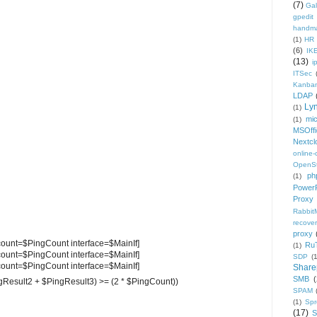
(7)
Gal
gpedit
handm
(1)
HR
(6)
IK
(13)
i
ITSec
Kanba
LDAP
Ly
(1)
mic
(1)
MSOffi
Nextcl
online
OpenS
ph
(1)
PowerP
Proxy
Rabbi
recover
proxy
 count=$PingCount interface=$MainIf]
Ru
(1)
 count=$PingCount interface=$MainIf]
SDP
(
 count=$PingCount interface=$MainIf]
Share
SMB
(
ngResult2 + $PingResult3) >= (2 * $PingCount))
SPAM
(1)
Sp
(17)