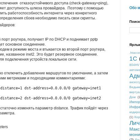
еспечения отказоустойчивого доступа (check-gateway=ping),
Обо 
еряет доступность шлюза провайдера. Поэтому с помощью
ить работоспособность интернета через конкретного
определения сбоев необходимо писать свои скрипты.
Поиск
айдеров:
й порт роутера, получает IP по DHCP и поднимает pptp
дет основное соединение.
Ярлы
одем в режиме моста и втыкается во второй порт роутера,
.htacc
е, названное inet2. Это будет резервное соединение.
1С
для подключения устройств локальное сети.
804HV
автом
но отключить добавление маршрутов по умолчанию, а затем
Адм
ыми метриками и подходящими комментариями:
аксесс
Ведьм
 distance=1 dst-address=0.0.0.0/0 gateway=inet1
виртуа
Дом
(1
 distance=2 dst-address=0.0.0.0/0 gateway=inet2
Импор
Инфра
статочно изменять параметр distance. Трафик пойдёт через
кодиро
раметра.
(1)
Кор
Лич
eters
Макс
мони
(2)
Пл