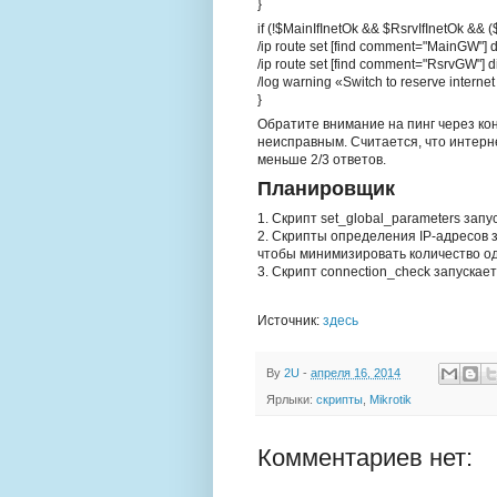
}
if (!$MainIfInetOk && $RsrvIfInetOk &
/ip route set [find comment="MainGW"] 
/ip route set [find comment="RsrvGW"] 
/log warning «Switch to reserve interne
}
Обратите внимание на пинг через ко
неисправным. Считается, что интерн
меньше 2/3 ответов.
Планировщик
1. Скрипт set_global_parameters запу
2. Скрипты определения IP-адресов 
чтобы минимизировать количество о
3. Скрипт connection_check запускае
Источник:
здесь
By
2U
-
апреля 16, 2014
Ярлыки:
скрипты
,
Mikrotik
Комментариев нет: