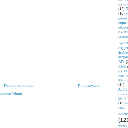
(1)
пр
(12)
П
(10)
р
ржака
серве
обору
ск
(1)
сервер
Турбо9
отде
файло
штри
AD
(
AJAX
(1)
AP
AutoC
BIMI
(1
(11)
Главная страница
Предыдущее
Author
щению (Atom)
commun
Dlink
(16)
d
eBay
eventl
(12
ffmpeg