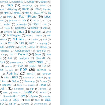
Gmail
(5)
Google
(6)
axy tab
(1)
GlusterFS
(1)
GPO
(12)
(1)
GraphQL
(1)
hack
(1)
HASP
(6)
ade
(1)
HAproxy
(1)
HDD
(1)
heroku
html
(5)
html5
(2)
http
(3)
IIS
(1)
Hyper-V
(1)
iPad - iPhone
(20)
Ipecs
IMAP
(2)
EA
(1)
isa
(19)
psec
(1)
iptables
(1)
iSCSI
(1)
IT
(1)
jabber
(3)
(1)
javascript
(1)
JSON
(1)
jwt
(1)
KCD
(3)
Kerberos
(6)
kibana
(2)
l2tp
(3)
n
(1)
Linux
(13)
(2)
logstash
(2)
Linksys
(1)
LVM
nc
(7)
MAC-адрес
(3)
MAPI
(1)
MD-5
(1)
mdf
Mikrotik
(32)
rosoft
(5)
miro
(1)
msi
(1)
ce
(5)
MTU
(2)
NAS
(2)
NAT
(1)
netping
(1)
oud
(6)
nginx
(5)
NTLM
(1)
OAB
(1)
OData
(1)
OpenSource
(3)
openssl
(4)
-сервисы
(1)
Outlook
(20)
OWA
(4)
tack
(1)
OTP
(1)
PAM
p
(2)
postgres
(2)
PowerBI
(5)
PKI
(1)
powershell
(56)
oint
(2)
powerquery
(1)
(3)
R2
(2)
punto
(1)
PWA
(1)
QNAP
(1)
RDP
(26)
tMQ
(1)
raid
(1)
RDWEB
(1)
Redmine
(10)
reverse
(1)
restAPI
(1)
(3)
RMS
(3)
RIP
(1)
RouterOS
(1)
RSS
(1)
rtp
Token
(4)
Safari
(6)
Samsung
(1)
Scrum
(1)
security
(5)
sha1
(2)
1)
SEO
(1)
service
(1)
point
(11)
sip
(4)
Silverlight
(1)
skype
(1)
SNMP
(12)
2)
sms
(1)
smtp
(1)
SOAP
(1)
spf
(7)
(1)
Speech API
(1)
Sphinx
(1)
spooler
SQL
(7)
SSL
reed.ME
(1)
SSD
(1)
SSH
(1)
SSO
(2)
SSTP
(2)
Swarm
(1)
Sysinternals
(1)