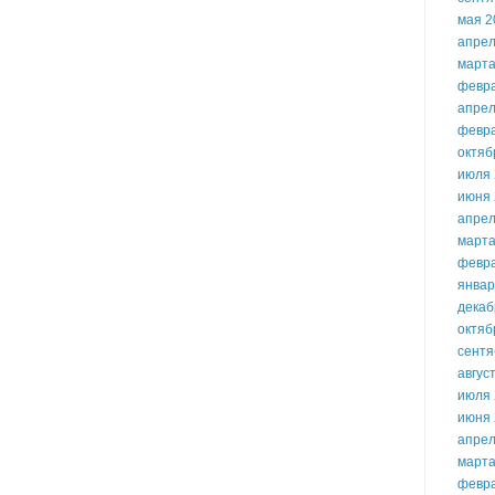
мая 2
апрел
марта
февр
апрел
февр
октяб
июля 
июня 
апрел
марта
февр
январ
декаб
октяб
сентя
авгус
июля 
июня 
апрел
марта
февр