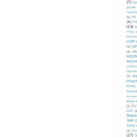
(7)
Gal
gpedit
handm
(1)
HR
(6)
IK
(13)
i
ITSec
Kanba
LDAP
Ly
(1)
mic
(1)
MSOffi
Nextcl
online
OpenS
ph
(1)
PowerP
Proxy
Rabbi
recover
proxy
Ru
(1)
SDP
(
Share
SMB
(
SPAM
(1)
Sp
(17)