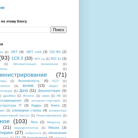
мне
 по этому блогу
ки
.NET
(4)
.NET core
(3)
152-ФЗ
(2)
ess
(1)
(93)
1C8.3
(33)
802.1x
(3)
802.1q
(1)
(1)
Автоматизация поликлиник
(1)
обиль
(1)
инистрирование
(71)
безопасность
(6)
уары
(1)
БСП
(1)
взлом
(13)
ежонок
(1)
видео
(1)
Дача
(11)
Документация
(5)
лизация
(1)
)
драйвер
(1)
Железо
(1)
звуки
(1)
ИБ
(1)
тозамещение
(3)
интернет-торговля
(1)
структура IT
(3)
Кадры
(2)
Книги
(2)
командная строка
(4)
вки
(1)
конвертеры
поративный портал
(1)
Лицензирование
(1)
ное
(103)
Логи
(2)
Макросы
(1)
(21)
Мишка
(3)
маршрутизатор
(1)
торинг
(27)
обновление
нейросети
(1)
ПО
(2)
позравления
(2)
аншет
(1)
принтер