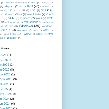
(1)
system-administrators.info
(1)
taiga
(1)
TMG
(20)
telegram
(2)
(1)
tls
(1)
torrents
(1)
vbs
(14)
ver
(1)
UI/UX
(1)
URI
(1)
USB
(1)
VisualStudio
(2)
r
(1)
vimeo
(1)
Vista
(1)
VLAN
IP
(9)
VPN
(8)
vSphere
(2)
WAS
(2)
WCF
web-сервис
(6)
b
(1)
web-камеры
(1)
webcam
Windows
(39)
wifi
(6)
Windows
bmin
(1)
r 2012 R2
(3)
Windows8
(1)
wmi
(1)
WMS
(1)
(3)
WPA2
(2)
xml
Work Folders
(1)
WSUS
(1)
zabbix
(4)
tube
(1)
 блога
2026
(1)
 2026
(2)
я 2026
(1)
я 2025
(8)
ря 2025
(1)
бря 2025
(3)
я 2025
(1)
 2025
(4)
аля 2025
(5)
я 2024
(2)
ря 2024
(4)
бря 2024
(1)