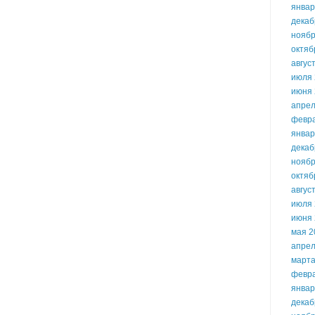
январ
декаб
ноябр
октяб
авгус
июля 
июня 
апрел
февр
январ
декаб
ноябр
октяб
авгус
июля 
июня 
мая 2
апрел
марта
февр
январ
декаб