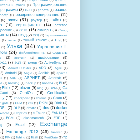
Программирование
интеры и факсы
(1)
рограммы
(8)
разное
ПЭП
(1)
работа
(1)
резервное копирование
(11)
еестр
(1)
ржач
(61)
(6)
роутер
(2)
Сайты
(3)
р
(10)
сертификаты
(14)
сетевое
сети
(15)
дование
(3)
сканеры
(3)
Склад
рипты
(14)
СКУД
(2)
СХД
(1)
Терминальный
тонкий клиент
(6)
ТСД
(3)
(1)
тесты
(1)
Улька
(84)
Управление IT
(1)
лом
(24)
форматы
файлообменники
(1)
в
(2)
шифрование
(5)
хостинг
(1)
хкод
(7)
юмор
(2)
ActiveSync
(2)
ЭЦП
(1)
33)
ADO
(3)
AdminSDHolder
(1)
Agile
(1)
(2)
Android
(3)
Ansible
(6)
Angie
(1)
apache
ASP.NET
(9)
Asterisk
(6)
C
(1)
ARR
(1)
Bi
(5)
ad
(1)
backlog
(1)
backup
(1)
base64
(1)
Bitrix
(12)
blazor
(9)
C#
)
blog
(1)
BPM
(1)
CentOs
(16)
Certification
Cacti
(5)
ity
(17)
Cisco
(3)
checkpoint
(1)
chrome
(1)
DKIM
(6)
Dlink
(4)
igate
(1)
CRM
(1)
css
(1)
 DFL
(7)
dns
(7)
docker
DLP
(4)
dmarc
(2)
e-Token
(2)
EAN13
(2)
ovecot
(1)
DropBox
(1)
ECM
(2)
elasticsearch
(2)
ERP
(2)
(1)
Exchange
Excel
(12)
og
(2)
1)
Exchange 2013
(46)
failover
(1)
ftp
flash
(2)
(1)
FIM
(1)
fishing
(1)
FortiGate
(1)