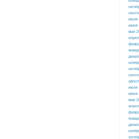
ноябр
октяб
сентя
июля 
июня 
мая 2
апрел
февр
январ
декаб
ноябр
октяб
сентя
авгус
июля 
июня 
мая 2
апрел
февр
январ
декаб
ноябр
октяб