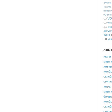
Syslog
Teams
turnser
vCente
VO
(1)
(1)
we
(1)
we
Serve
Word
(4)
you
Архив
июля 
марта
январ
ноябр
октяб
сентя
апрел
марта
февр
ноябр
октяб
сентя