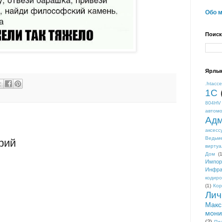
Обо 
Поиск
Ярлы
.htacc
1С
804HV
автом
Адм
аксесс
Ведьм
рий
виртуа
Дом
(1
Импор
Инфра
кодиро
(1)
Кор
Лич
Макс
мони
(2)
Пл