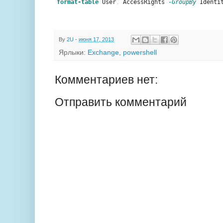
format-table
 User
,
 AccessRights 
-GroupBy
 Identi
By
2U
-
июня 17, 2013
Ярлыки:
Exchange
,
powershell
Комментариев нет:
Отправить комментарий