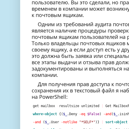
пользователю. Вы это сделали, но пра
временем в компании может возникнут
к почтовым ящикам.
Одним из требований аудита почто
является наличие процедуры проверки
почтовым ящикам пользователей на р
Только владельцы почтовых ящиков м
своему ящику, а если доступ есть у др
это должна быть заявка или специал
все этапы выдачи и отзыва прав дол
задокументированы и выполняться н
компании.
Для получения прав доступа к поч
сохранения их в текстовый файл я н
на PowerShell:
get
-
mailbox 
-
resultsize unlimited 
|
 Get
-
Mailbox
where-object
 {(
$_
.Deny 
-eq
$False
) 
-and
(
$_
.isin
-and
 (
$_
.User 
-notlike
"*SELF*"
)} 
|
sort-object