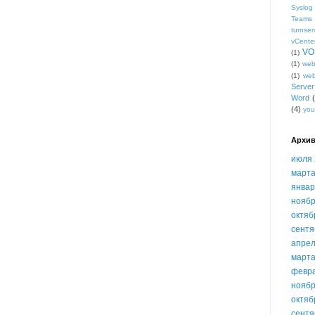
Syslog
Teams
turnser
vCente
VO
(1)
(1)
we
(1)
we
Serve
Word
(4)
you
Архив
июля 
марта
январ
ноябр
октяб
сентя
апрел
марта
февр
ноябр
октяб
сентя