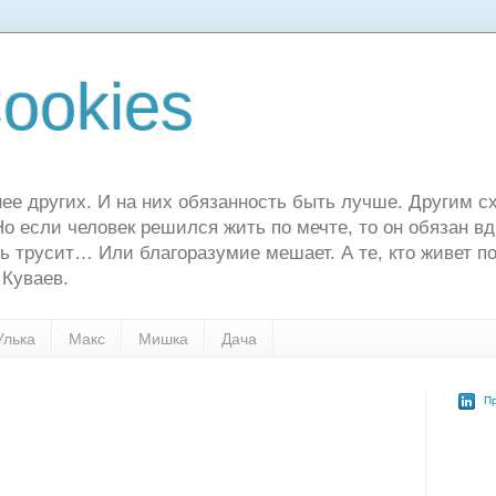
ookies
ее других. И на них обязанность быть лучше. Другим сх
о если человек решился жить по мечте, то он обязан в
ь трусит… Или благоразумие мешает. А те, кто живет по
 Куваев.
Улька
Макс
Мишка
Дача
Пр