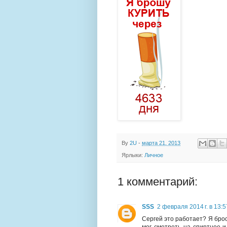
By
2U
-
марта 21, 2013
Ярлыки:
Личное
1 комментарий:
SSS
2 февраля 2014 г. в 13:5
Сергей это работает? Я брос