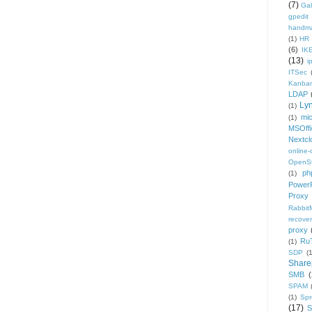
(7)
Gal
gpedit
handm
(1)
HR
(6)
IK
(13)
i
ITSec
Kanba
LDAP
Ly
(1)
mic
(1)
MSOffi
Nextcl
online
OpenS
ph
(1)
PowerP
Proxy
Rabbi
recover
proxy
Ru
(1)
SDP
(
Share
SMB
(
SPAM
(1)
Sp
(17)