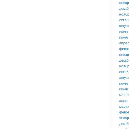
январ
декаб
ноябр
октяб
авгус
июля 
июня 
апрел
февр
январ
декаб
ноябр
октяб
авгус
июля 
июня 
мая 2
апрел
марта
февр
январ
декаб