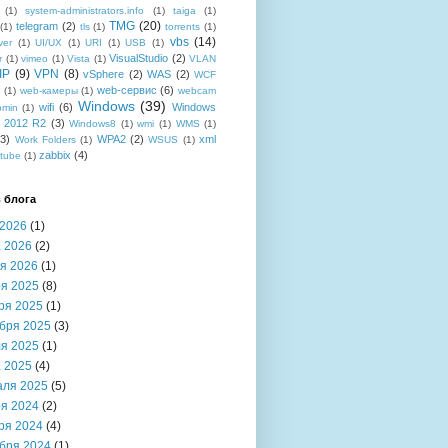
(1)
system-administrators.info
(1)
taiga
(1)
TMG
(20)
telegram
(2)
(1)
tls
(1)
torrents
(1)
vbs
(14)
ver
(1)
UI/UX
(1)
URI
(1)
USB
(1)
VisualStudio
(2)
r
(1)
vimeo
(1)
Vista
(1)
VLAN
IP
(9)
VPN
(8)
vSphere
(2)
WAS
(2)
WCF
web-сервис
(6)
b
(1)
web-камеры
(1)
webcam
Windows
(39)
wifi
(6)
Windows
bmin
(1)
r 2012 R2
(3)
Windows8
(1)
wmi
(1)
WMS
(1)
(3)
WPA2
(2)
xml
Work Folders
(1)
WSUS
(1)
zabbix
(4)
tube
(1)
 блога
2026
(1)
 2026
(2)
я 2026
(1)
я 2025
(8)
ря 2025
(1)
бря 2025
(3)
я 2025
(1)
 2025
(4)
аля 2025
(5)
я 2024
(2)
ря 2024
(4)
бря 2024
(1)