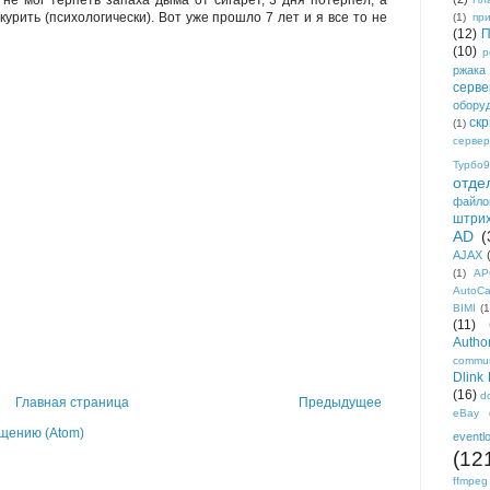
 не мог терпеть запаха дыма от сигарет, 3 дня потерпел, а
урить (психологически). Вот уже прошло 7 лет и я все то не
(1)
пр
(12)
П
(10)
р
ржака
серве
обору
ск
(1)
сервер
Турбо9
отде
файло
штри
AD
(
AJAX
(1)
AP
AutoC
BIMI
(1
(11)
Author
commun
Dlink
(16)
d
Главная страница
Предыдущее
eBay
щению (Atom)
eventl
(12
ffmpeg