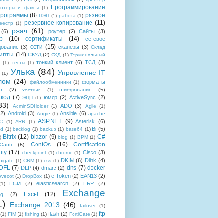
Программирование
интеры и факсы
(1)
рограммы
(8)
разное
ПЭП
(1)
работа
(1)
резервное копирование
(11)
еестр
(1)
ржач
(61)
(6)
роутер
(2)
Сайты
(3)
р
(10)
сертификаты
(14)
сетевое
сети
(15)
дование
(3)
сканеры
(3)
Склад
рипты
(14)
СКУД
(2)
СХД
(1)
Терминальный
тонкий клиент
(6)
ТСД
(3)
(1)
тесты
(1)
Улька
(84)
Управление IT
(1)
лом
(24)
форматы
файлообменники
(1)
в
(2)
шифрование
(5)
хостинг
(1)
хкод
(7)
юмор
(2)
ActiveSync
(2)
ЭЦП
(1)
33)
ADO
(3)
AdminSDHolder
(1)
Agile
(1)
(2)
Android
(3)
Ansible
(6)
Angie
(1)
apache
ASP.NET
(9)
Asterisk
(6)
C
(1)
ARR
(1)
Bi
(5)
ad
(1)
backlog
(1)
backup
(1)
base64
(1)
Bitrix
(12)
blazor
(9)
C#
)
blog
(1)
BPM
(1)
CentOs
(16)
Certification
Cacti
(5)
ity
(17)
Cisco
(3)
checkpoint
(1)
chrome
(1)
DKIM
(6)
Dlink
(4)
igate
(1)
CRM
(1)
css
(1)
 DFL
(7)
dns
(7)
docker
DLP
(4)
dmarc
(2)
e-Token
(2)
EAN13
(2)
ovecot
(1)
DropBox
(1)
ECM
(2)
elasticsearch
(2)
ERP
(2)
(1)
Exchange
Excel
(12)
og
(2)
1)
Exchange 2013
(46)
failover
(1)
ftp
flash
(2)
(1)
FIM
(1)
fishing
(1)
FortiGate
(1)