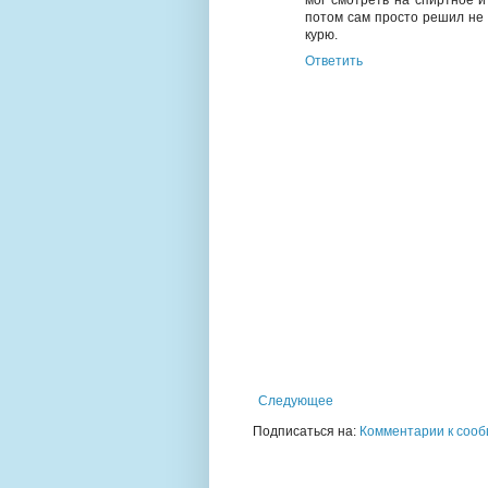
мог смотреть на спиртное и
потом сам просто решил не к
курю.
Ответить
Следующее
Подписаться на:
Комментарии к сооб