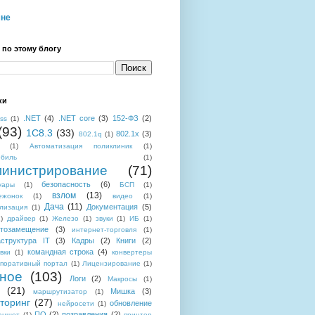
мне
 по этому блогу
ки
.NET
(4)
.NET core
(3)
152-ФЗ
(2)
ess
(1)
(93)
1C8.3
(33)
802.1x
(3)
802.1q
(1)
(1)
Автоматизация поликлиник
(1)
обиль
(1)
инистрирование
(71)
безопасность
(6)
уары
(1)
БСП
(1)
взлом
(13)
ежонок
(1)
видео
(1)
Дача
(11)
Документация
(5)
лизация
(1)
)
драйвер
(1)
Железо
(1)
звуки
(1)
ИБ
(1)
тозамещение
(3)
интернет-торговля
(1)
структура IT
(3)
Кадры
(2)
Книги
(2)
командная строка
(4)
вки
(1)
конвертеры
поративный портал
(1)
Лицензирование
(1)
ное
(103)
Логи
(2)
Макросы
(1)
(21)
Мишка
(3)
маршрутизатор
(1)
торинг
(27)
обновление
нейросети
(1)
ПО
(2)
позравления
(2)
аншет
(1)
принтер