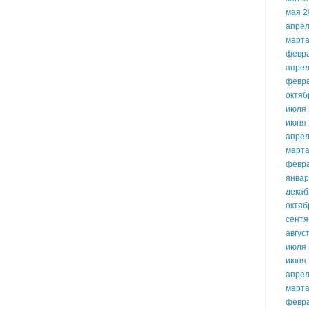
мая 2
апрел
марта
февр
апрел
февр
октяб
июля 
июня 
апрел
марта
февр
январ
декаб
октяб
сентя
авгус
июля 
июня 
апрел
марта
февр