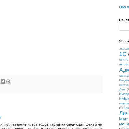
Обо 
Поиск
Ярлы
.htacc
1С
804HV
автом
Адм
аксесс
Ведьм
виртуа
Дом
(1
Импор
Инфра
кодиро
(1)
Кор
Лич
7
Макс
мони
ил курить после литра водки, так как на следующий день я не
(2)
Пл