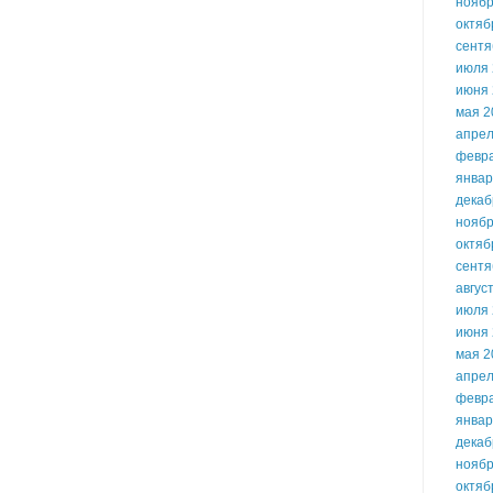
ноябр
октяб
сентя
июля 
июня 
мая 2
апрел
февр
январ
декаб
ноябр
октяб
сентя
авгус
июля 
июня 
мая 2
апрел
февр
январ
декаб
ноябр
октяб