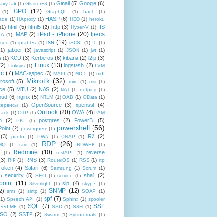
Gmail
(5)
Google
(6)
axy tab
(1)
GlusterFS
(1)
GPO
(12)
(1)
GraphQL
(1)
hack
(1)
HASP
(6)
ade
(1)
HAproxy
(1)
HDD
(1)
heroku
html
(5)
html5
(2)
http
(3)
IIS
(1)
Hyper-V
(1)
iPad - iPhone
(20)
Ipecs
IMAP
(2)
EA
(1)
isa
(19)
psec
(1)
iptables
(1)
iSCSI
(1)
IT
(1)
jabber
(3)
(1)
javascript
(1)
JSON
(1)
jwt
(1)
KCD
(3)
Kerberos
(6)
kibana
(2)
l2tp
(3)
n
(1)
Linux
(13)
(2)
logstash
(2)
Linksys
(1)
LVM
nc
(7)
MAC-адрес
(3)
MAPI
(1)
MD-5
(1)
mdf
Mikrotik
(32)
rosoft
(5)
miro
(1)
msi
(1)
ce
(5)
MTU
(2)
NAS
(2)
NAT
(1)
netping
(1)
oud
(6)
nginx
(5)
NTLM
(1)
OAB
(1)
OData
(1)
OpenSource
(3)
openssl
(4)
-сервисы
(1)
Outlook
(20)
OWA
(4)
tack
(1)
OTP
(1)
PAM
p
(2)
postgres
(2)
PowerBI
(5)
PKI
(1)
powershell
(56)
oint
(2)
powerquery
(1)
(3)
R2
(2)
punto
(1)
PWA
(1)
QNAP
(1)
RDP
(26)
tMQ
(1)
raid
(1)
RDWEB
(1)
Redmine
(10)
reverse
(1)
restAPI
(1)
(3)
RMS
(3)
RIP
(1)
RouterOS
(1)
RSS
(1)
rtp
Token
(4)
Safari
(6)
Samsung
(1)
Scrum
(1)
security
(5)
sha1
(2)
1)
SEO
(1)
service
(1)
point
(11)
sip
(4)
Silverlight
(1)
skype
(1)
SNMP
(12)
2)
sms
(1)
smtp
(1)
SOAP
(1)
spf
(7)
(1)
Speech API
(1)
Sphinx
(1)
spooler
SQL
(7)
SSL
reed.ME
(1)
SSD
(1)
SSH
(1)
SSO
(2)
SSTP
(2)
Swarm
(1)
Sysinternals
(1)