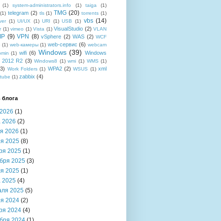
(1)
system-administrators.info
(1)
taiga
(1)
TMG
(20)
telegram
(2)
(1)
tls
(1)
torrents
(1)
vbs
(14)
ver
(1)
UI/UX
(1)
URI
(1)
USB
(1)
VisualStudio
(2)
r
(1)
vimeo
(1)
Vista
(1)
VLAN
IP
(9)
VPN
(8)
vSphere
(2)
WAS
(2)
WCF
web-сервис
(6)
b
(1)
web-камеры
(1)
webcam
Windows
(39)
wifi
(6)
Windows
bmin
(1)
r 2012 R2
(3)
Windows8
(1)
wmi
(1)
WMS
(1)
(3)
WPA2
(2)
xml
Work Folders
(1)
WSUS
(1)
zabbix
(4)
tube
(1)
 блога
2026
(1)
 2026
(2)
я 2026
(1)
я 2025
(8)
ря 2025
(1)
бря 2025
(3)
я 2025
(1)
 2025
(4)
аля 2025
(5)
я 2024
(2)
ря 2024
(4)
бря 2024
(1)