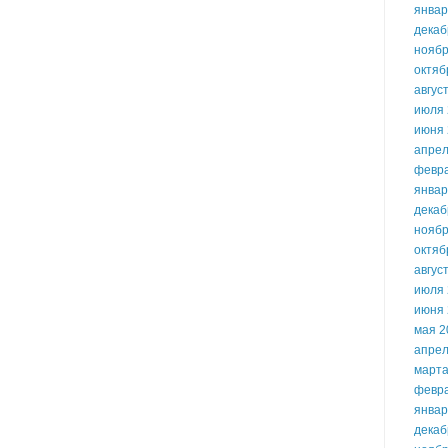
январ
декаб
ноябр
октяб
авгус
июля 
июня 
апрел
февр
январ
декаб
ноябр
октяб
авгус
июля 
июня 
мая 2
апрел
марта
февр
январ
декаб