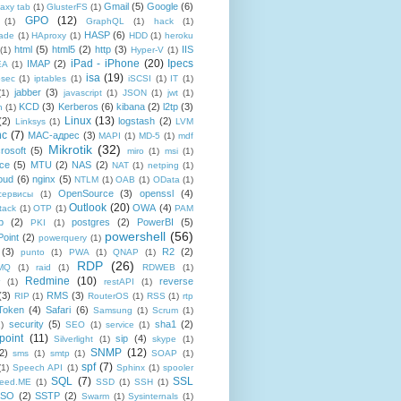
Gmail
(5)
Google
(6)
axy tab
(1)
GlusterFS
(1)
GPO
(12)
(1)
GraphQL
(1)
hack
(1)
HASP
(6)
ade
(1)
HAproxy
(1)
HDD
(1)
heroku
html
(5)
html5
(2)
http
(3)
IIS
(1)
Hyper-V
(1)
iPad - iPhone
(20)
Ipecs
IMAP
(2)
EA
(1)
isa
(19)
psec
(1)
iptables
(1)
iSCSI
(1)
IT
(1)
jabber
(3)
(1)
javascript
(1)
JSON
(1)
jwt
(1)
KCD
(3)
Kerberos
(6)
kibana
(2)
l2tp
(3)
n
(1)
Linux
(13)
(2)
logstash
(2)
Linksys
(1)
LVM
nc
(7)
MAC-адрес
(3)
MAPI
(1)
MD-5
(1)
mdf
Mikrotik
(32)
rosoft
(5)
miro
(1)
msi
(1)
ce
(5)
MTU
(2)
NAS
(2)
NAT
(1)
netping
(1)
oud
(6)
nginx
(5)
NTLM
(1)
OAB
(1)
OData
(1)
OpenSource
(3)
openssl
(4)
-сервисы
(1)
Outlook
(20)
OWA
(4)
tack
(1)
OTP
(1)
PAM
p
(2)
postgres
(2)
PowerBI
(5)
PKI
(1)
powershell
(56)
oint
(2)
powerquery
(1)
(3)
R2
(2)
punto
(1)
PWA
(1)
QNAP
(1)
RDP
(26)
tMQ
(1)
raid
(1)
RDWEB
(1)
Redmine
(10)
reverse
(1)
restAPI
(1)
(3)
RMS
(3)
RIP
(1)
RouterOS
(1)
RSS
(1)
rtp
Token
(4)
Safari
(6)
Samsung
(1)
Scrum
(1)
security
(5)
sha1
(2)
1)
SEO
(1)
service
(1)
point
(11)
sip
(4)
Silverlight
(1)
skype
(1)
SNMP
(12)
2)
sms
(1)
smtp
(1)
SOAP
(1)
spf
(7)
(1)
Speech API
(1)
Sphinx
(1)
spooler
SQL
(7)
SSL
reed.ME
(1)
SSD
(1)
SSH
(1)
SSO
(2)
SSTP
(2)
Swarm
(1)
Sysinternals
(1)