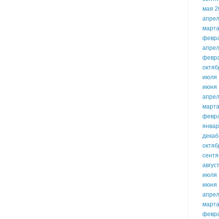
мая 2
апрел
марта
февр
апрел
февр
октяб
июля 
июня 
апрел
марта
февр
январ
декаб
октяб
сентя
авгус
июля 
июня 
апрел
марта
февр