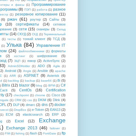
Программирование
интеры и факсы
(1)
рограммы
(8)
разное
ПЭП
(1)
работа
(1)
резервное копирование
(11)
еестр
(1)
ржач
(61)
(6)
роутер
(2)
Сайты
(3)
р
(10)
сертификаты
(14)
сетевое
сети
(15)
дование
(3)
сканеры
(3)
Склад
рипты
(14)
СКУД
(2)
СХД
(1)
Терминальный
тонкий клиент
(6)
ТСД
(3)
(1)
тесты
(1)
Улька
(84)
Управление IT
(1)
лом
(24)
форматы
файлообменники
(1)
в
(2)
шифрование
(5)
хостинг
(1)
хкод
(7)
юмор
(2)
ActiveSync
(2)
ЭЦП
(1)
33)
ADO
(3)
AdminSDHolder
(1)
Agile
(1)
(2)
Android
(3)
Ansible
(6)
Angie
(1)
apache
ASP.NET
(9)
Asterisk
(6)
C
(1)
ARR
(1)
Bi
(5)
ad
(1)
backlog
(1)
backup
(1)
base64
(1)
Bitrix
(12)
blazor
(9)
C#
)
blog
(1)
BPM
(1)
CentOs
(16)
Certification
Cacti
(5)
ity
(17)
Cisco
(3)
checkpoint
(1)
chrome
(1)
DKIM
(6)
Dlink
(4)
igate
(1)
CRM
(1)
css
(1)
 DFL
(7)
dns
(7)
docker
DLP
(4)
dmarc
(2)
e-Token
(2)
EAN13
(2)
ovecot
(1)
DropBox
(1)
ECM
(2)
elasticsearch
(2)
ERP
(2)
(1)
Exchange
Excel
(12)
og
(2)
1)
Exchange 2013
(46)
failover
(1)
ftp
flash
(2)
(1)
FIM
(1)
fishing
(1)
FortiGate
(1)