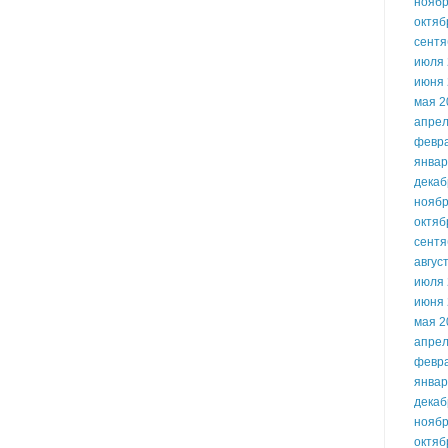
ноябр
октяб
сентя
июля 
июня 
мая 2
апрел
февр
январ
декаб
ноябр
октяб
сентя
авгус
июля 
июня 
мая 2
апрел
февр
январ
декаб
ноябр
октяб