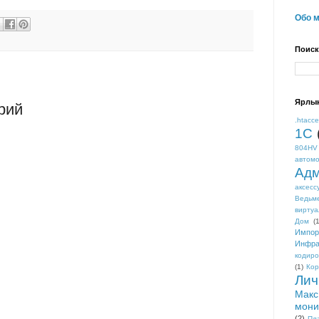
Обо 
Поиск
Ярлы
рий
.htacc
1С
804HV
автом
Адм
аксесс
Ведьм
виртуа
Дом
(1
Импор
Инфра
кодиро
(1)
Кор
Лич
Макс
мони
(2)
Пл