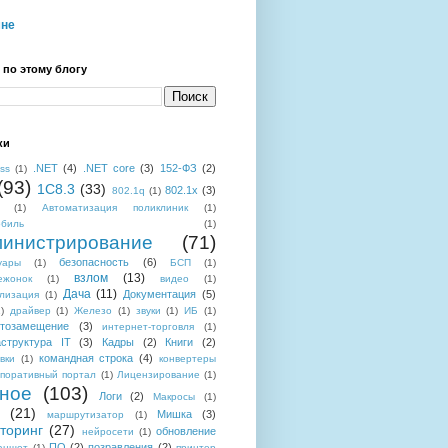
мне
 по этому блогу
ки
.NET
(4)
.NET core
(3)
152-ФЗ
(2)
ess
(1)
(93)
1C8.3
(33)
802.1x
(3)
802.1q
(1)
(1)
Автоматизация поликлиник
(1)
обиль
(1)
инистрирование
(71)
безопасность
(6)
уары
(1)
БСП
(1)
взлом
(13)
ежонок
(1)
видео
(1)
Дача
(11)
Документация
(5)
лизация
(1)
)
драйвер
(1)
Железо
(1)
звуки
(1)
ИБ
(1)
тозамещение
(3)
интернет-торговля
(1)
структура IT
(3)
Кадры
(2)
Книги
(2)
командная строка
(4)
вки
(1)
конвертеры
поративный портал
(1)
Лицензирование
(1)
ное
(103)
Логи
(2)
Макросы
(1)
(21)
Мишка
(3)
маршрутизатор
(1)
торинг
(27)
обновление
нейросети
(1)
ПО
(2)
позравления
(2)
аншет
(1)
принтер