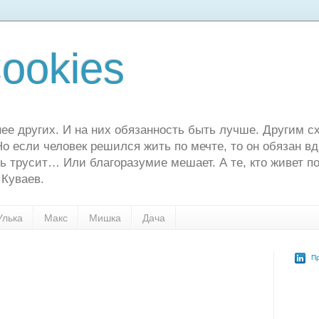
ookies
ее других. И на них обязанность быть лучше. Другим сх
о если человек решился жить по мечте, то он обязан в
ь трусит… Или благоразумие мешает. А те, кто живет по
 Куваев.
Улька
Макс
Мишка
Дача
Пр