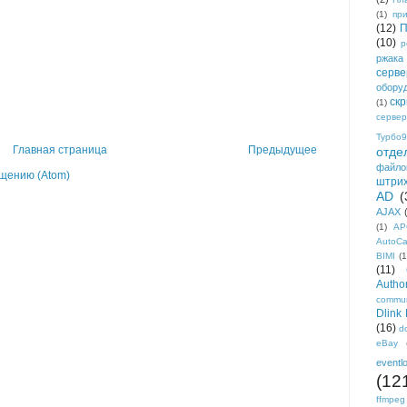
(1)
пр
(12)
П
(10)
р
ржака
серве
обору
ск
(1)
сервер
Турбо9
Главная страница
Предыдущее
отде
файло
щению (Atom)
штри
AD
(
AJAX
(1)
AP
AutoC
BIMI
(1
(11)
Author
commun
Dlink
(16)
d
eBay
eventl
(12
ffmpeg