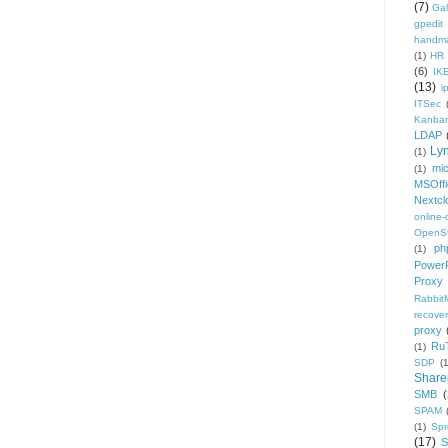
(7)
Gal
gpedit
handm
(1)
HR
(6)
IK
(13)
i
ITSec
Kanba
LDAP
Ly
(1)
mic
(1)
MSOffi
Nextcl
online
OpenS
ph
(1)
PowerP
Proxy
Rabbi
recover
proxy
Ru
(1)
SDP
(
Share
SMB
(
SPAM
(1)
Sp
(17)