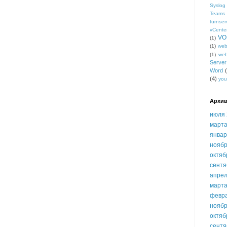
Syslog
Teams
turnser
vCente
VO
(1)
(1)
we
(1)
we
Serve
Word
(4)
you
Архив
июля 
марта
январ
ноябр
октяб
сентя
апрел
марта
февр
ноябр
октяб
сентя