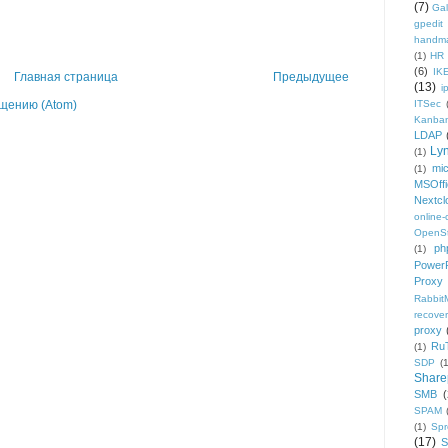
(7)
Gal
gpedit
handm
(1)
HR
(6)
IK
Главная страница
Предыдущее
(13)
i
ITSec
щению (Atom)
Kanba
LDAP
Ly
(1)
mic
(1)
MSOffi
Nextcl
online
OpenS
ph
(1)
PowerP
Proxy
Rabbi
recover
proxy
Ru
(1)
SDP
(
Share
SMB
(
SPAM
(1)
Sp
(17)