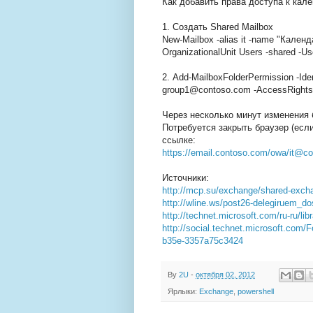
Как добавить права доступа к кал
1. Создать Shared Mailbox
New-Mailbox -alias it -name "Календ
OrganizationalUnit Users -shared -
2. Add-MailboxFolderPermission -Id
group1@contoso.com -AccessRights
Через несколько минут изменения 
Потребуется закрыть браузер (есл
ссылке:
https://email.contoso.com/owa/it@
Источники:
http://mcp.su/exchange/shared-exch
http://wline.ws/post26-delegiruem_
http://technet.microsoft.com/ru-ru/l
http://social.technet.microsoft.com
b35e-3357a75c3424
By
2U
-
октября 02, 2012
Ярлыки:
Exchange
,
powershell