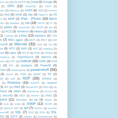
Gmail
(5)
Google
(6)
axy tab
(1)
GlusterFS
(1)
GPO
(12)
(1)
GraphQL
(1)
hack
(1)
HASP
(6)
ade
(1)
HAproxy
(1)
HDD
(1)
heroku
html
(5)
html5
(2)
http
(3)
IIS
(1)
Hyper-V
(1)
iPad - iPhone
(20)
Ipecs
IMAP
(2)
EA
(1)
isa
(19)
psec
(1)
iptables
(1)
iSCSI
(1)
IT
(1)
jabber
(3)
(1)
javascript
(1)
JSON
(1)
jwt
(1)
KCD
(3)
Kerberos
(6)
kibana
(2)
l2tp
(3)
n
(1)
Linux
(13)
(2)
logstash
(2)
Linksys
(1)
LVM
nc
(7)
MAC-адрес
(3)
MAPI
(1)
MD-5
(1)
mdf
Mikrotik
(32)
rosoft
(5)
miro
(1)
msi
(1)
ce
(5)
MTU
(2)
NAS
(2)
NAT
(1)
netping
(1)
oud
(6)
nginx
(5)
NTLM
(1)
OAB
(1)
OData
(1)
OpenSource
(3)
openssl
(4)
-сервисы
(1)
Outlook
(20)
OWA
(4)
tack
(1)
OTP
(1)
PAM
p
(2)
postgres
(2)
PowerBI
(5)
PKI
(1)
powershell
(56)
oint
(2)
powerquery
(1)
(3)
R2
(2)
punto
(1)
PWA
(1)
QNAP
(1)
RDP
(26)
tMQ
(1)
raid
(1)
RDWEB
(1)
Redmine
(10)
reverse
(1)
restAPI
(1)
(3)
RMS
(3)
RIP
(1)
RouterOS
(1)
RSS
(1)
rtp
Token
(4)
Safari
(6)
Samsung
(1)
Scrum
(1)
security
(5)
sha1
(2)
1)
SEO
(1)
service
(1)
point
(11)
sip
(4)
Silverlight
(1)
skype
(1)
SNMP
(12)
2)
sms
(1)
smtp
(1)
SOAP
(1)
spf
(7)
(1)
Speech API
(1)
Sphinx
(1)
spooler
SQL
(7)
SSL
reed.ME
(1)
SSD
(1)
SSH
(1)
SSO
(2)
SSTP
(2)
Swarm
(1)
Sysinternals
(1)