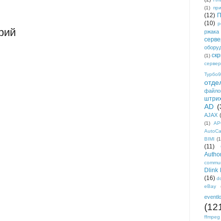
(1)
пр
(12)
П
(10)
р
рий
ржака
серве
обору
ск
(1)
сервер
Турбо9
отде
файло
штри
AD
(
AJAX
(1)
AP
AutoC
BIMI
(1
(11)
Author
commun
Dlink
(16)
d
eBay
eventl
(12
ffmpeg