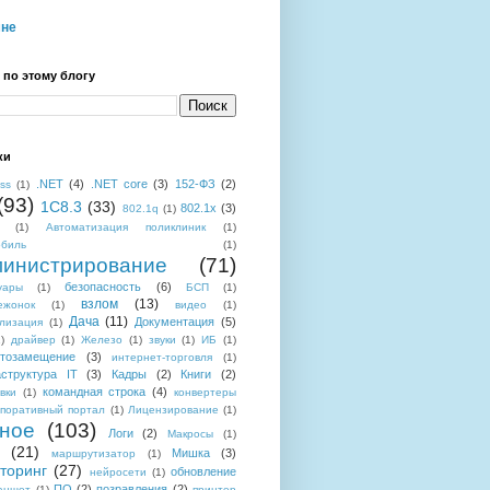
мне
 по этому блогу
ки
.NET
(4)
.NET core
(3)
152-ФЗ
(2)
ess
(1)
(93)
1C8.3
(33)
802.1x
(3)
802.1q
(1)
(1)
Автоматизация поликлиник
(1)
обиль
(1)
инистрирование
(71)
безопасность
(6)
уары
(1)
БСП
(1)
взлом
(13)
ежонок
(1)
видео
(1)
Дача
(11)
Документация
(5)
лизация
(1)
)
драйвер
(1)
Железо
(1)
звуки
(1)
ИБ
(1)
тозамещение
(3)
интернет-торговля
(1)
структура IT
(3)
Кадры
(2)
Книги
(2)
командная строка
(4)
вки
(1)
конвертеры
поративный портал
(1)
Лицензирование
(1)
ное
(103)
Логи
(2)
Макросы
(1)
(21)
Мишка
(3)
маршрутизатор
(1)
торинг
(27)
обновление
нейросети
(1)
ПО
(2)
позравления
(2)
аншет
(1)
принтер