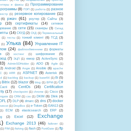
Программирование
интеры и факсы
(1)
рограммы
(8)
разное
ПЭП
(1)
работа
(1)
резервное копирование
(11)
еестр
(1)
ржач
(61)
(6)
роутер
(2)
Сайты
(3)
р
(10)
сертификаты
(14)
сетевое
сети
(15)
дование
(3)
сканеры
(3)
Склад
рипты
(14)
СКУД
(2)
СХД
(1)
Терминальный
тонкий клиент
(6)
ТСД
(3)
(1)
тесты
(1)
Улька
(84)
Управление IT
(1)
лом
(24)
форматы
файлообменники
(1)
в
(2)
шифрование
(5)
хостинг
(1)
хкод
(7)
юмор
(2)
ActiveSync
(2)
ЭЦП
(1)
33)
ADO
(3)
AdminSDHolder
(1)
Agile
(1)
(2)
Android
(3)
Ansible
(6)
Angie
(1)
apache
ASP.NET
(9)
Asterisk
(6)
C
(1)
ARR
(1)
Bi
(5)
ad
(1)
backlog
(1)
backup
(1)
base64
(1)
Bitrix
(12)
blazor
(9)
C#
)
blog
(1)
BPM
(1)
CentOs
(16)
Certification
Cacti
(5)
ity
(17)
Cisco
(3)
checkpoint
(1)
chrome
(1)
DKIM
(6)
Dlink
(4)
igate
(1)
CRM
(1)
css
(1)
 DFL
(7)
dns
(7)
docker
DLP
(4)
dmarc
(2)
e-Token
(2)
EAN13
(2)
ovecot
(1)
DropBox
(1)
ECM
(2)
elasticsearch
(2)
ERP
(2)
(1)
Exchange
Excel
(12)
og
(2)
1)
Exchange 2013
(46)
failover
(1)
ftp
flash
(2)
(1)
FIM
(1)
fishing
(1)
FortiGate
(1)