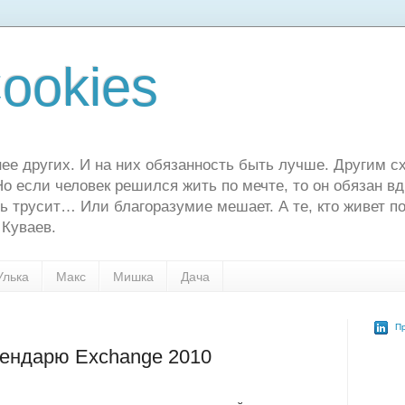
ookies
ее других. И на них обязанность быть лучше. Другим сх
о если человек решился жить по мечте, то он обязан в
ь трусит… Или благоразумие мешает. А те, кто живет по
 Куваев.
Улька
Макс
Мишка
Дача
Пр
лендарю Exchange 2010