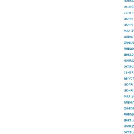
ноябр
октяб
сентя
июля 
июня 
мая 2
апрел
февр
январ
декаб
ноябр
октяб
сентя
авгус
июля 
июня 
мая 2
апрел
февр
январ
декаб
ноябр
октяб