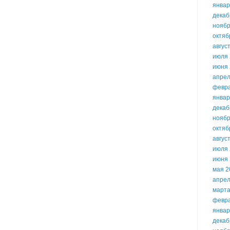
январ
декаб
ноябр
октяб
авгус
июля 
июня 
апрел
февр
январ
декаб
ноябр
октяб
авгус
июля 
июня 
мая 2
апрел
марта
февр
январ
декаб