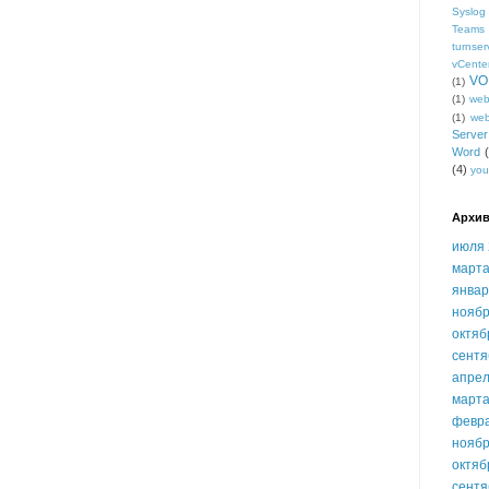
Syslog
Teams
turnser
vCente
VO
(1)
(1)
we
(1)
we
Serve
Word
(4)
you
Архив
июля 
марта
январ
ноябр
октяб
сентя
апрел
марта
февр
ноябр
октяб
сентя