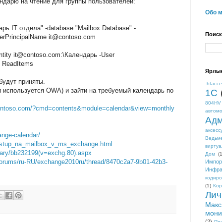
ендарю на чтение для группы пользователей:
Обо 
арь IT отдела" -database "Mailbox Database" -
Поиск
UserPrincipalName it@contoso.com
entity it@contoso.com:\Календарь -User
 ReadItems
Ярлы
будут приняты.
.htacc
и используется OWA) и зайти на требуемый календарь по
1С
804HV
contoso.com/?cmd=contents&module=calendar&view=monthly
автом
Адм
аксесс
ange-calendar/
Ведьм
dostup_na_mailbox_v_ms_exchange.html
виртуа
ibrary/bb232199(v=exchg.80).aspx
Дом
(1
/Forums/ru-RU/exchange2010ru/thread/8470c2a7-9b01-42b3-
Импор
Инфра
кодиро
(1)
Кор
Лич
Макс
мони
(2)
Пл