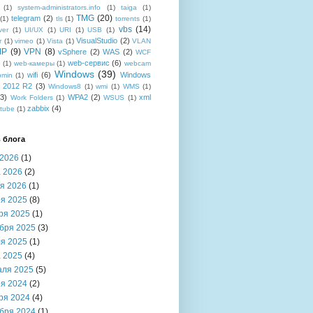
(1)
system-administrators.info
(1)
taiga
(1)
TMG
(20)
telegram
(2)
(1)
tls
(1)
torrents
(1)
vbs
(14)
ver
(1)
UI/UX
(1)
URI
(1)
USB
(1)
VisualStudio
(2)
r
(1)
vimeo
(1)
Vista
(1)
VLAN
IP
(9)
VPN
(8)
vSphere
(2)
WAS
(2)
WCF
web-сервис
(6)
b
(1)
web-камеры
(1)
webcam
Windows
(39)
wifi
(6)
Windows
bmin
(1)
r 2012 R2
(3)
Windows8
(1)
wmi
(1)
WMS
(1)
(3)
WPA2
(2)
xml
Work Folders
(1)
WSUS
(1)
zabbix
(4)
tube
(1)
 блога
2026
(1)
 2026
(2)
я 2026
(1)
я 2025
(8)
ря 2025
(1)
бря 2025
(3)
я 2025
(1)
 2025
(4)
аля 2025
(5)
я 2024
(2)
ря 2024
(4)
бря 2024
(1)