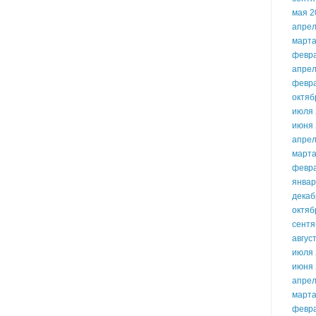
мая 2
апрел
марта
февр
апрел
февр
октяб
июля 
июня 
апрел
марта
февр
январ
декаб
октяб
сентя
авгус
июля 
июня 
апрел
марта
февр